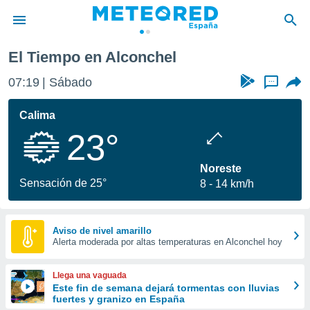
El Tiempo en Alconchel
privacidad
07:19
Sábado
...
o de
tiempo.com)
borado por
Calima
es para
23°
ue la
 que se
e calidad.
Noreste
eder a este
Sensación de 25°
8
14 km/h
ediante las
opciones:
ookies y
Aviso de nivel amarillo
Alerta moderada por altas temperaturas en Alconchel hoy
e forma
d digital
Llega una vaguada
ada, basada
Este fin de semana dejará tormentas con lluvias
fuertes y granizo en España
mación