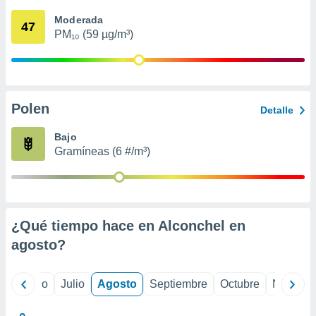
 seleccionar
o.
Moderada
47
PM₁₀ (59 µg/m³)
calización
precisa e
ión mediante
, publicidad
Polen
Detalle
dos,
 publicidad
Bajo
,
Gramíneas (6 #/m³)
ón de
 desarrollo
s.
tros 1199
ios
¿Qué tiempo hace en Alconchel en
agosto
?
yo
Junio
Julio
Agosto
Septiembre
Octubre
Noviemb