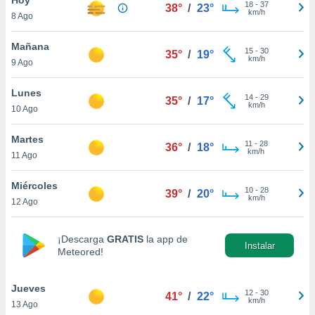
18
-
37
38°
/
23°
km/h
8 Ago
do en
 mismo.
sultar más
Mañana
15
-
30
35°
/
19°
 en nuestra
km/h
9 Ago
 Cookies
y
ualquier
Lunes
14
-
29
35°
/
17°
km/h
10 Ago
ento
 botón
ación de
Martes
11
-
28
36°
/
18°
kies
km/h
11 Ago
 disponible
e nuestra
Miércoles
10
-
28
.
39°
/
20°
km/h
12 Ago
IVAMENTE,
¡Descarga
GRATIS
la app de
Instalar
Meteored!
as
 a cookies
Jueves
 no aceptar
12
-
30
41°
/
22°
km/h
13 Ago
ón de