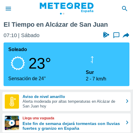
r de San Juan
El Tiempo en Alcázar de San Juan
privacidad
07:10
Sábado
...
o de
tiempo.com)
borado por
Soleado
es para
23°
ue la
 que se
e calidad.
Sur
eder a este
Sensación de 24°
2
7 km/h
ediante las
opciones:
Aviso de nivel amarillo
ookies y
Alerta moderada por altas temperaturas en Alcázar de
e forma
San Juan hoy
d digital
Llega una vaguada
ada, basada
Este fin de semana dejará tormentas con lluvias
fuertes y granizo en España
mación