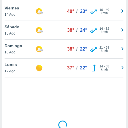
uedes
uestro sitio
Viernes
16
-
40
40°
/
23°
.com. En
km/h
14 Ago
te
 de que
Sábado
talarán
14
-
52
38°
/
24°
km/h
15 Ago
e sean
para
a
Domingo
21
-
59
38°
/
22°
por el sitio
km/h
16 Ago
o se
cookies para
Lunes
14
-
35
37°
/
22°
km/h
17 Ago
nto ni para
licidad o
ado, aunque
sualizar
general no
ada. Puedes
 instalación
y acceder a
io web a
ste abono