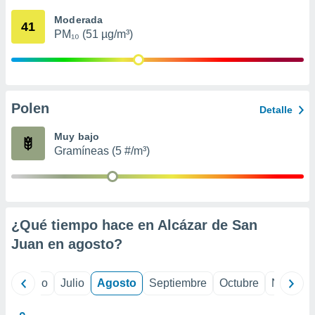
 seleccionar
o.
Moderada
41
PM₁₀ (51 µg/m³)
calización
precisa e
ión mediante
, publicidad
Polen
Detalle
dos,
 publicidad
Muy bajo
,
Gramíneas (5 #/m³)
ón de
 desarrollo
s.
tros 1199
ios
¿Qué tiempo hace en Alcázar de San
Juan en
agosto
?
yo
Junio
Julio
Agosto
Septiembre
Octubre
Noviemb