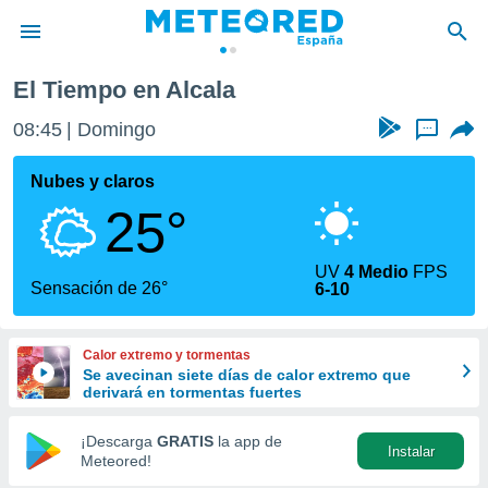
El Tiempo en Alcala
privacidad
08:45
Domingo
...
o de
tiempo.com)
borado por
Nubes y claros
es para
25°
ue la
 que se
e calidad.
UV
4 Medio
FPS
eder a este
Sensación de 26°
6-10
ediante las
opciones:
Calor extremo y tormentas
ookies y
Se avecinan siete días de calor extremo que
e forma
derivará en tormentas fuertes
d digital
¡Descarga
GRATIS
la app de
Instalar
ada, basada
Meteored!
mación