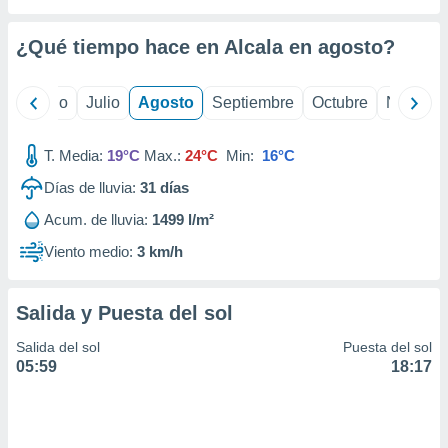
 seleccionar
o.
¿Qué tiempo hace en Alcala en
agosto
?
calización
precisa e
ión mediante
yo
Junio
Julio
Agosto
Septiembre
Octubre
Noviemb
, publicidad
T. Media:
19°C
Max.:
24°C
Min:
16°C
dos,
 publicidad
Días de lluvia:
31
días
,
Acum. de lluvia:
1499 l/m²
ón de
 desarrollo
Viento medio:
3 km/h
s.
tros 1199
Salida y Puesta del sol
ios
Salida del sol
Puesta del sol
05:59
18:17