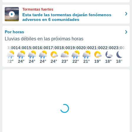
ediante
ecnologías
Tormentas fuertes
nos permite
Esta tarde las tormentas dejarán fenómenos
estra
adversos en 6 comunidades
ara seguir
e contenido
Por horas
stándares
ACEPTAR
Lluvias débiles en las próximas horas
sin coste.
Y
:00
13:00
14:00
15:00
16:00
17:00
18:00
19:00
20:00
21:00
22:00
23:00
24:
CONTINUAR
 botón
continuar",
der a la
1°
22°
24°
24°
24°
24°
23°
22°
21°
19°
18°
18°
17
CONFIGURACIÓN
ndo la
 de todas
, ya sean
de nuestros
 nos
 y análisis
tamiento en
b, así como
un perfil
para
ublicidad y