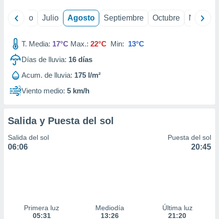
yo
Junio
Julio
Agosto
Septiembre
Octubre
Noviemb
T. Media:
17°C
Max.:
22°C
Min:
13°C
Días de lluvia:
16
días
Acum. de lluvia:
175 l/m²
Viento medio:
5 km/h
Salida y Puesta del sol
Salida del sol
Puesta del sol
06:06
20:45
Primera luz
Mediodía
Última luz
05:31
13:26
21:20