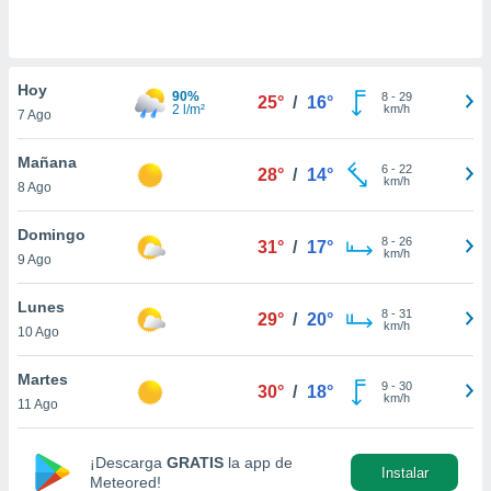
do en
 mismo.
sultar más
Hoy
 en nuestra
90%
8
-
29
25°
/
16°
2 l/m²
km/h
 Cookies
y
7 Ago
ualquier
Mañana
6
-
22
28°
/
14°
ento
km/h
8 Ago
 botón
ación de
Domingo
kies
8
-
26
31°
/
17°
km/h
 disponible
9 Ago
e nuestra
.
Lunes
8
-
31
29°
/
20°
km/h
10 Ago
IVAMENTE,
Martes
9
-
30
30°
/
18°
km/h
11 Ago
as
 a cookies
 no aceptar
¡Descarga
GRATIS
la app de
Instalar
ón de
Meteored!