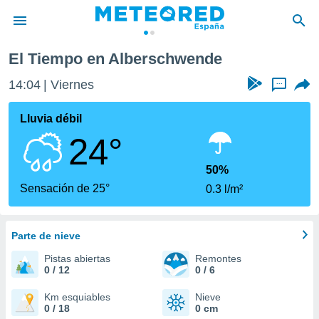
El Tiempo en Alberschwende
privacidad
14:04
Viernes
...
o de
tiempo.com)
borado por
Lluvia débil
es para
24°
ue la
 que se
e calidad.
50%
eder a este
Sensación de 25°
0.3 l/m²
ediante las
opciones:
Parte de nieve
ookies y
e forma
Pistas abiertas
Remontes
0 / 12
0 / 6
d digital
ada, basada
Km esquiables
Nieve
0 / 18
0 cm
mación