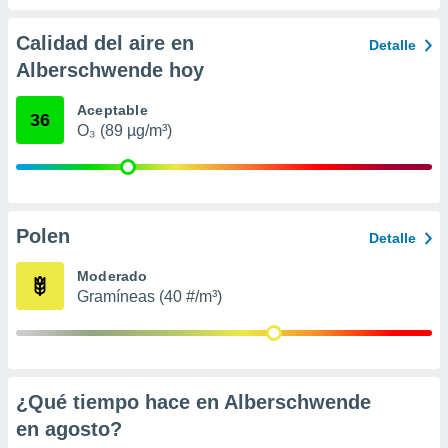
 seleccionar
o.
Calidad del aire en
Detalle
calización
Alberschwende hoy
precisa e
ión mediante
Aceptable
36
, publicidad
O₃ (89 µg/m³)
dos,
 publicidad
,
ón de
Polen
Detalle
 desarrollo
s.
Moderado
tros 1199
Gramíneas (40 #/m³)
ios
¿Qué tiempo hace en Alberschwende
en
agosto
?