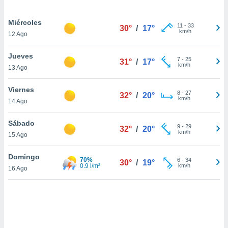
uedes
uestro sitio
Miércoles
.com. En
11
-
33
30°
/
17°
km/h
te
12 Ago
 de que
talarán
Jueves
7
-
25
e sean
31°
/
17°
km/h
13 Ago
para
a
Viernes
por el sitio
8
-
27
32°
/
20°
km/h
o se
14 Ago
cookies para
Sábado
9
-
29
32°
/
20°
nto ni para
km/h
15 Ago
licidad o
Domingo
ado, aunque
70%
6
-
34
30°
/
19°
0.9 l/m²
km/h
sualizar
16 Ago
general no
ada. Puedes
 instalación
y acceder a
io web a
ste abono