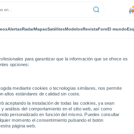
deos
Alertas
Radar
Mapas
Satélites
Modelos
Revista
Foro
El mundo
Esq
ofesionales para garantizar que la información que se ofrece es
entes opciones:
ecogida mediante cookies o tecnologías similares, nos permite
on altos estándares de calidad sin coste.
eb aceptando la instalación de todas las cookies, ya sean
 y análisis del comportamiento en el sitio web, así como
...
ntenido personalizado en función del mismo. Puedes consultar
alquier momento el consentimiento pulsando el botón
Por horas
uestra página web.
Lluvias débiles en las próximas
horas