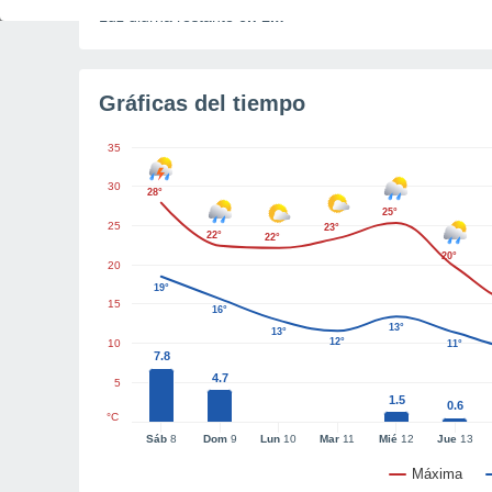
Luz diurna restante
6h 1m
Gráficas del tiempo
35
30
28°
25°
25
23°
22°
22°
20°
20
19°
15
16°
13°
13°
12°
10
11°
7.8
4.7
5
1.5
0.6
°C
Sáb
8
Dom
9
Lun
10
Mar
11
Mié
12
Jue
13
Máxima