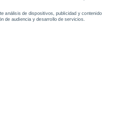
1.5 l/m²
0.6 l/m²
23°
/
12°
25°
/
13°
20°
/
11°
15°
/
10°
e análisis de dispositivos, publicidad y contenido
n de audiencia y desarrollo de servicios.
-
17
km/h
16
-
35
km/h
17
-
38
km/h
18
-
39
km/h
Noroeste
3 Medio
5
-
20 km/h
FPS:
6-10
Noroeste
3 Medio
11
-
34 km/h
FPS:
6-10
Noroeste
2 Bajo
4
-
22 km/h
FPS:
no
Noroeste
1 Bajo
3
-
14 km/h
FPS:
no