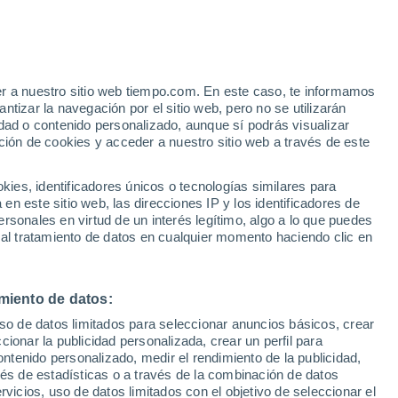
er a nuestro sitio web tiempo.com. En este caso, te informamos
tizar la navegación por el sitio web, pero no se utilizarán
dad o contenido personalizado, aunque sí podrás visualizar
ción de cookies y acceder a nuestro sitio web a través de este
es, identificadores únicos o tecnologías similares para
n este sitio web, las direcciones IP y los identificadores de
rsonales en virtud de un interés legítimo, algo a lo que puedes
ualidad
Mapa de lluvia
Satélites
Modelos
 al tratamiento de datos en cualquier momento haciendo clic en
miento de datos:
Martes
Miércoles
Jueves
Viernes
uso de datos limitados para seleccionar anuncios básicos, crear
11 Ago
12 Ago
13 Ago
14 Ago
ccionar la publicidad personalizada, crear un perfil para
ontenido personalizado, medir el rendimiento de la publicidad,
vés de estadísticas o a través de la combinación de datos
rvicios, uso de datos limitados con el objetivo de seleccionar el
70%
60%