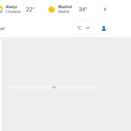
Alatyr
Madrid
Barcelona
22°
34°
Chuvasia
Madrid
Barcelona
°C
uí