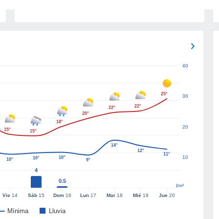
40
25°
30
22°
22°
20°
18°
20
15°
15°
14°
12°
11°
10
10°
10°
10°
9°
4
0.5
l/m²
Vie
14
Sáb
15
Dom
16
Lun
17
Mar
18
Mié
19
Jue
20
Mínima
Lluvia