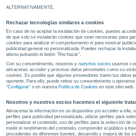
27°
ALTERNATIVAMENTE,
Rechazar tecnologías similares a cookies
60%
En caso de no aceptar la instalación de cookies, puedes acced
Sensación de 29°
0.1 l/m²
de que solo se instalarán cookies que sean necesarias para garan
cookies para analizar el comportamiento ni para mostrar publici
publicidad general no personalizada. Puedes rechazar la instala
abono pulsando el botón "Rechazar".
Tormentas muy fuertes
Dejarán lluvias muy intensas, reventones y
Con su consentimiento, nosotros y
nuestros socios
usamos cooki
pedrisco en las comunidades del norte
almacenar, acceder y procesar datos personales como su visita e
cookies. Es posible que algunos proveedores traten tus datos pe
El Tiempo 1 - 7 días
Por horas
Radar de lluvia
Act
oponerte. Para ello, puede retirar su consentimiento u oponerse
"Configurar"
o en nuestra
Política de Cookies
en este sitio web.
Nosotros y nuestros socios hacemos el siguiente trata
Mañana
Lunes
Hoy
Almacenar la información en un dispositivo y/o acceder a ella, 
9 Ago
10 Ago
8 Ago
perfiles para publicidad personalizada, utilizar perfiles para sele
personalizar el contenido, uso de perfiles para la selección de c
medir el rendimiento del contenido, comprender al público a tra
procedentes de diferentes fuentes, desarrollo y mejora de los se
80%
80%