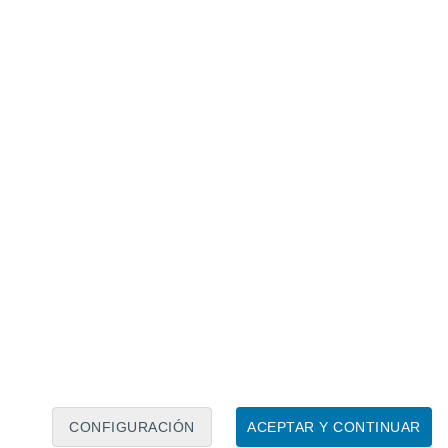
Calendario lunar
Lun
Mar
Mié
Jue
Vie
Sáb
Dom
8
9
10
11
12
13
14
15
16
17
18
19
20
21
CONFIGURACIÓN
ACEPTAR Y CONTINUAR