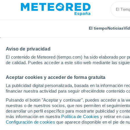
El tiempo
Noticias
Ví
Aviso de privacidad
El contenido de Meteored (tiempo.com) ha sido elaborado por pr
de calidad. Puedes acceder a este sitio web mediante las sigui
Aceptar cookies y acceder de forma gratuita
Inicio
Rusia
Chuvasia
Alatyr
La publicidad digital personalizada, basada en la información r
financiar nuestra actividad para seguir ofreciéndote contenido c
El Tiempo en Alatyr
Pulsando el botón "Aceptar y continuar", puedes acceder a la w
nuestras o de nuestros socios, que nos permiten el seguimiento
14:24
Sábado
desarrollar un perfil específico para mostrarte publicidad y co
más información en nuestra
Política de Cookies
y retirar en cu
Configuración de cookies
que aparece disponible en el pie de n
Lluvia débil