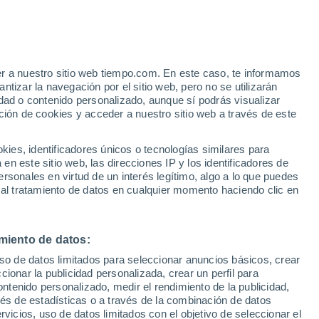
er a nuestro sitio web tiempo.com. En este caso, te informamos
/h
tizar la navegación por el sitio web, pero no se utilizarán
dad o contenido personalizado, aunque sí podrás visualizar
ción de cookies y acceder a nuestro sitio web a través de este
es, identificadores únicos o tecnologías similares para
n este sitio web, las direcciones IP y los identificadores de
rsonales en virtud de un interés legítimo, algo a lo que puedes
 lluvia
Radar de lluvia
Satélites
Modelos
 al tratamiento de datos en cualquier momento haciendo clic en
miento de datos:
Lunes
Martes
Miércoles
Jueves
uso de datos limitados para seleccionar anuncios básicos, crear
10 Ago
11 Ago
12 Ago
13 Ago
ccionar la publicidad personalizada, crear un perfil para
ontenido personalizado, medir el rendimiento de la publicidad,
vés de estadísticas o a través de la combinación de datos
rvicios, uso de datos limitados con el objetivo de seleccionar el
80%
80%
60%