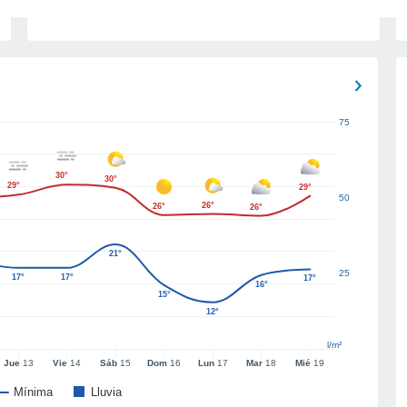
75
30°
30°
29°
29°
50
26°
26°
26°
21°
25
17°
17°
17°
16°
15°
12°
l/m²
Jue
13
Vie
14
Sáb
15
Dom
16
Lun
17
Mar
18
Mié
19
Mínima
Lluvia