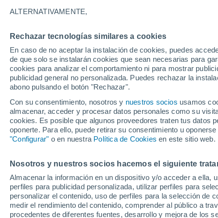
30°
ALTERNATIVAMENTE,
Rechazar tecnologías similares a cookies
Suroeste
En caso de no aceptar la instalación de cookies, puedes acced
Sensación de 31°
11
-
29 km
de que solo se instalarán cookies que sean necesarias para garan
cookies para analizar el comportamiento ni para mostrar publici
publicidad general no personalizada. Puedes rechazar la instala
abono pulsando el botón "Rechazar".
Tormentas fuertes
Esta tarde las tormentas dejarán fenómenos
Con su consentimiento, nosotros y
nuestros socios
usamos cooki
adversos en 6 comunidades
almacenar, acceder y procesar datos personales como su visita e
cookies. Es posible que algunos proveedores traten tus datos pe
El Tiempo 1 - 7 días
Por horas
Actualidad
Mapa de
oponerte. Para ello, puede retirar su consentimiento u oponerse
"Configurar"
o en nuestra
Política de Cookies
en este sitio web.
Nosotros y nuestros socios hacemos el siguiente trata
Mañana
Domingo
Hoy
Almacenar la información en un dispositivo y/o acceder a ella, 
8 Ago
9 Ago
7 Ago
perfiles para publicidad personalizada, utilizar perfiles para sele
personalizar el contenido, uso de perfiles para la selección de c
medir el rendimiento del contenido, comprender al público a tra
procedentes de diferentes fuentes, desarrollo y mejora de los se
70%
80%