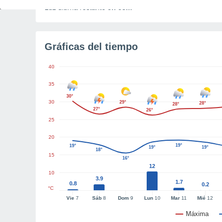
Luz diurna restante
5h 53m
Gráficas del tiempo
40
35
30°
30
29°
28°
28°
27°
26°
25
20
19°
19°
19°
19°
18°
15
16°
12
10
3.9
1.7
0.8
0.2
°C
Vie
7
Sáb
8
Dom
9
Lun
10
Mar
11
Mié
12
Máxima