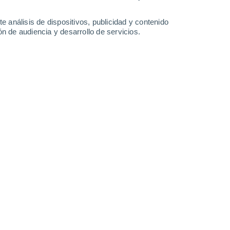
12 l/m²
1.7 l/m²
0.2 l/m²
26°
/
19°
28°
/
19°
28°
/
19°
29°
/
17°
e análisis de dispositivos, publicidad y contenido
n de audiencia y desarrollo de servicios.
-
40
km/h
9
-
20
km/h
12
-
30
km/h
7
-
24
km/h
osto
Suroeste
5 Medio
11
-
29 km/h
FPS:
6-10
Suroeste
3 Medio
11
-
29 km/h
FPS:
6-10
Oeste
2 Bajo
13
-
29 km/h
FPS:
no
Oeste
1 Bajo
10
-
29 km/h
FPS:
no