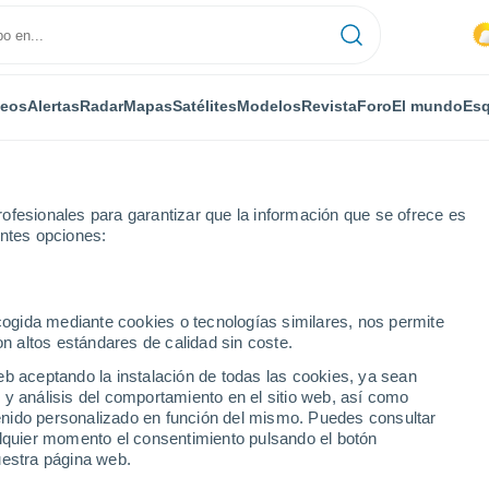
deos
Alertas
Radar
Mapas
Satélites
Modelos
Revista
Foro
El mundo
Esq
ofesionales para garantizar que la información que se ofrece es
entes opciones:
ka
ecogida mediante cookies o tecnologías similares, nos permite
on altos estándares de calidad sin coste.
MI
eb aceptando la instalación de todas las cookies, ya sean
 y análisis del comportamiento en el sitio web, así como
...
ntenido personalizado en función del mismo. Puedes consultar
alquier momento el consentimiento pulsando el botón
Por horas
uestra página web.
Lluvias débiles en las próximas
horas