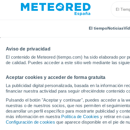
El tiempo
Noticias
Ví
Aviso de privacidad
El contenido de Meteored (tiempo.com) ha sido elaborado por pr
de calidad. Puedes acceder a este sitio web mediante las sigui
Aceptar cookies y acceder de forma gratuita
Inicio
Estados Unidos
Estado de Michigan
Alas
La publicidad digital personalizada, basada en la información r
financiar nuestra actividad para seguir ofreciéndote contenido c
El Tiempo en Alaska - 
Pulsando el botón "Aceptar y continuar", puedes acceder a la w
nuestras o de nuestros socios, que nos permiten el seguimiento
15:33
Viernes
desarrollar un perfil específico para mostrarte publicidad y co
más información en nuestra
Política de Cookies
y retirar en cu
Configuración de cookies
que aparece disponible en el pie de n
Nubes y claros