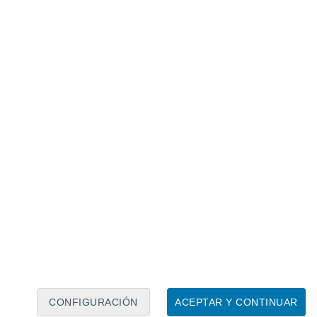
Calendario lunar
Lun
Mar
Mié
Jue
Vie
Sáb
Dom
7
8
9
10
11
12
13
14
15
16
17
18
19
20
CONFIGURACIÓN
ACEPTAR Y CONTINUAR