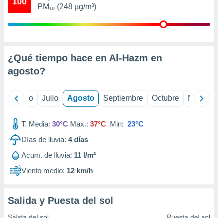
100
 seleccionar
PM₁₀ (248 µg/m³)
o.
calización
precisa e
ión mediante
¿Qué tiempo hace en Al-Hazm en
, publicidad
agosto
?
dos,
 publicidad
yo
Junio
Julio
Agosto
Septiembre
Octubre
Noviemb
,
ón de
 desarrollo
T. Media:
30°C
Max.:
37°C
Min:
23°C
s.
Días de lluvia:
4
días
tros 1199
ios
Acum. de lluvia:
11 l/m²
Viento medio:
12 km/h
Salida y Puesta del sol
Salida del sol
Puesta del sol