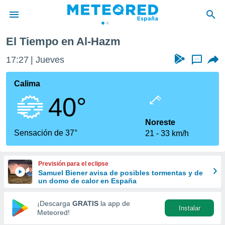
El Tiempo en Al-Hazm
privacidad
17:27
Jueves
...
o de
tiempo.com)
borado por
Calima
es para
40°
ue la
 que se
e calidad.
Noreste
eder a este
Sensación de 37°
21
33 km/h
ediante las
opciones:
Previsión para el eclipse
ookies y
Samuel Biener avisa de posibles tormentas y de
e forma
un domo de calor en España
d digital
¡Descarga
GRATIS
la app de
Instalar
ada, basada
Meteored!
mación