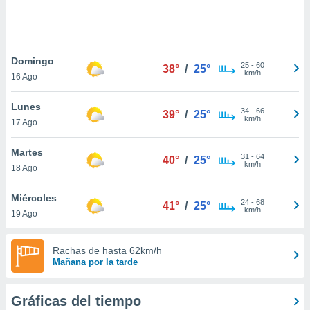
 botón
.
nto,
Domingo
25
-
60
38°
/
25°
km/h
16 Ago
cios
kies,
Lunes
ores únicos
34
-
66
39°
/
25°
km/h
17 Ago
as similares
nar,
rocesar
Martes
31
-
64
40°
/
25°
onales como
km/h
18 Ago
 este sitio
recciones IP
Miércoles
ficadores de
24
-
68
41°
/
25°
km/h
19 Ago
 posible
s
 traten tus
Rachas de hasta 62km/h
nales en
Mañana por la tarde
 interés
go a lo que
nerte. Para
Gráficas del tiempo
retirar su