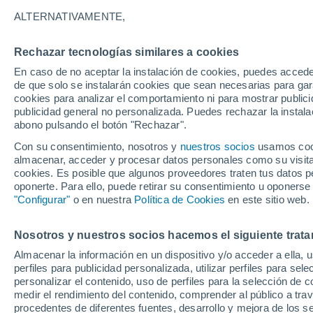
35°
ALTERNATIVAMENTE,
Rechazar tecnologías similares a cookies
Oeste
En caso de no aceptar la instalación de cookies, puedes acced
Sensación de 32°
14
-
38 km
de que solo se instalarán cookies que sean necesarias para garan
cookies para analizar el comportamiento ni para mostrar publici
publicidad general no personalizada. Puedes rechazar la instala
abono pulsando el botón "Rechazar".
Tormentas muy fuertes
Dejarán lluvias muy intensas, reventones y
Con su consentimiento, nosotros y
nuestros socios
usamos cooki
pedrisco en las comunidades del norte
almacenar, acceder y procesar datos personales como su visita e
cookies. Es posible que algunos proveedores traten tus datos pe
El Tiempo 1 - 7 días
Por horas
Actualidad
Mapa de
oponerte. Para ello, puede retirar su consentimiento u oponerse
"Configurar"
o en nuestra
Política de Cookies
en este sitio web.
Nosotros y nuestros socios hacemos el siguiente trata
Mañana
Lunes
Hoy
Almacenar la información en un dispositivo y/o acceder a ella, 
9 Ago
10 Ago
8 Ago
perfiles para publicidad personalizada, utilizar perfiles para sele
personalizar el contenido, uso de perfiles para la selección de c
medir el rendimiento del contenido, comprender al público a tra
procedentes de diferentes fuentes, desarrollo y mejora de los se
60%
50%
70%