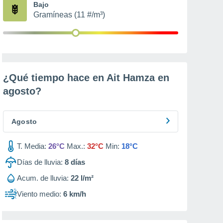
Bajo
Gramíneas (11 #/m³)
¿Qué tiempo hace en Ait Hamza en
agosto
?
Agosto
T. Media:
26°C
Max.:
32°C
Min:
18°C
Días de lluvia:
8
días
Acum. de lluvia:
22 l/m²
Viento medio:
6 km/h