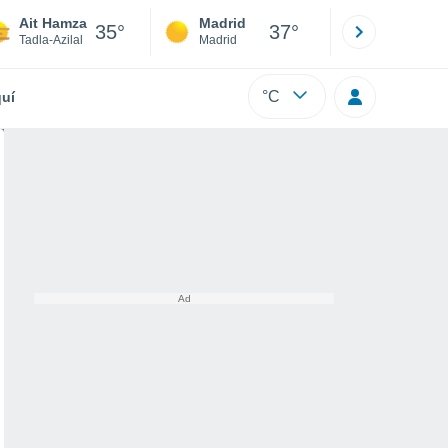
Ait Hamza
Madrid
Barcelona
35°
37°
Tadla-Azilal
Madrid
Barcelona
°C
uí