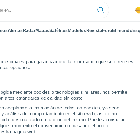
deos
Alertas
Radar
Mapas
Satélites
Modelos
Revista
Foro
El mundo
Esq
ofesionales para garantizar que la información que se ofrece es
entes opciones:
ecogida mediante cookies o tecnologías similares, nos permite
on altos estándares de calidad sin coste.
a
eb aceptando la instalación de todas las cookies, ya sean
 y análisis del comportamiento en el sitio web, así como
...
ntenido personalizado en función del mismo. Puedes consultar
alquier momento el consentimiento pulsando el botón
Por horas
uestra página web.
Se espera calima en las
próximas horas