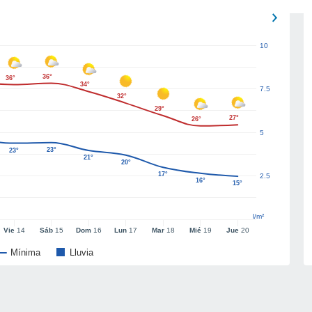
10
36°
36°
34°
7.5
32°
29°
27°
26°
5
23°
23°
21°
20°
17°
2.5
16°
15°
l/m²
Vie
14
Sáb
15
Dom
16
Lun
17
Mar
18
Mié
19
Jue
20
Mínima
Lluvia