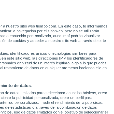
Aviso de nivel naranja
Alerta importante por altas
temperaturas en Ait Hamza hoy
er a nuestro sitio web tiempo.com. En este caso, te informamos
/h
tizar la navegación por el sitio web, pero no se utilizarán
dad o contenido personalizado, aunque sí podrás visualizar
ción de cookies y acceder a nuestro sitio web a través de este
es, identificadores únicos o tecnologías similares para
n este sitio web, las direcciones IP y los identificadores de
rsonales en virtud de un interés legítimo, algo a lo que puedes
 lluvia
Radar de lluvia
Satélites
Modelos
 al tratamiento de datos en cualquier momento haciendo clic en
miento de datos:
Martes
Miércoles
Jueves
Viernes
uso de datos limitados para seleccionar anuncios básicos, crear
11 Ago
12 Ago
13 Ago
14 Ago
ccionar la publicidad personalizada, crear un perfil para
ontenido personalizado, medir el rendimiento de la publicidad,
vés de estadísticas o a través de la combinación de datos
rvicios, uso de datos limitados con el objetivo de seleccionar el
50%