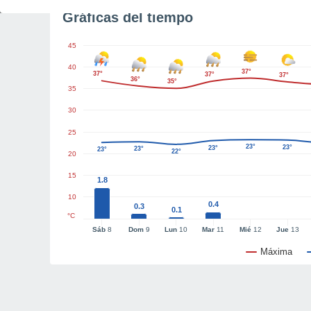
Gráficas del tiempo
45
40
37°
37°
37°
37°
36°
35°
35
30
25
23°
23°
23°
23°
23°
22°
20
15
1.8
10
0.4
0.3
0.1
°C
Sáb
8
Dom
9
Lun
10
Mar
11
Mié
12
Jue
13
Máxima