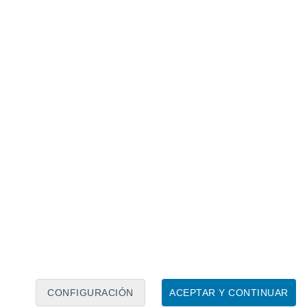
Calendario lunar
Lun
Mar
Mié
Jue
Vie
Sáb
Dom
8
9
10
11
12
13
14
15
16
17
18
19
20
21
CONFIGURACIÓN
ACEPTAR Y CONTINUAR