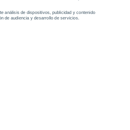
0.4 l/m²
37°
/
23°
37°
/
23°
37°
/
23°
36°
/
23°
e análisis de dispositivos, publicidad y contenido
n de audiencia y desarrollo de servicios.
-
35
km/h
16
-
58
km/h
23
-
61
km/h
15
-
38
km/h
sto
Oeste
3 Medio
14
-
38 km/h
FPS:
6-10
Noroeste
1 Bajo
16
-
43 km/h
FPS:
no
Noreste
0 Bajo
3
-
36 km/h
FPS:
no
Sureste
0 Bajo
6
-
16 km/h
FPS:
no