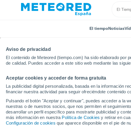
El tiempo
Noticias
Ví
Aviso de privacidad
El contenido de Meteored (tiempo.com) ha sido elaborado por pr
de calidad. Puedes acceder a este sitio web mediante las sigui
Aceptar cookies y acceder de forma gratuita
Inicio
Marruecos
Tadla-Azilal
Ait Hamza
La publicidad digital personalizada, basada en la información r
financiar nuestra actividad para seguir ofreciéndote contenido c
El Tiempo en Ait Hamz
Pulsando el botón "Aceptar y continuar", puedes acceder a la w
nuestras o de nuestros socios, que nos permiten el seguimiento
16:37
Sábado
desarrollar un perfil específico para mostrarte publicidad y co
más información en nuestra
Política de Cookies
y retirar en cu
Configuración de cookies
que aparece disponible en el pie de n
Calima