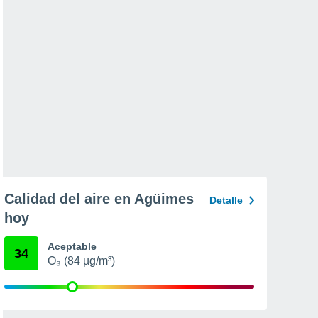
Calidad del aire en Agüimes
Detalle
hoy
Aceptable
34
O₃ (84 µg/m³)