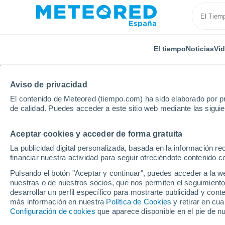
El tiempo
Noticias
Ví
Aviso de privacidad
El contenido de Meteored (tiempo.com) ha sido elaborado por pr
de calidad. Puedes acceder a este sitio web mediante las sigui
Aceptar cookies y acceder de forma gratuita
Inicio
Canarias
Provincia de Las Palmas
Agüim
La publicidad digital personalizada, basada en la información r
financiar nuestra actividad para seguir ofreciéndote contenido c
El Tiempo en Agüimes
Pulsando el botón "Aceptar y continuar", puedes acceder a la w
nuestras o de nuestros socios, que nos permiten el seguimiento
08:08
Sábado
desarrollar un perfil específico para mostrarte publicidad y co
más información en nuestra
Política de Cookies
y retirar en cu
Configuración de cookies
que aparece disponible en el pie de n
Soleado