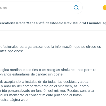
deos
Alertas
Radar
Mapas
Satélites
Modelos
Revista
Foro
El mundo
Esq
ofesionales para garantizar que la información que se ofrece es
entes opciones:
es
ecogida mediante cookies o tecnologías similares, nos permite
on altos estándares de calidad sin coste.
eb aceptando la instalación de todas las cookies, ya sean
 y análisis del comportamiento en el sitio web, así como
...
ntenido personalizado en función del mismo. Puedes consultar
alquier momento el consentimiento pulsando el botón
Por horas
uestra página web.
Se espera calima en las
próximas horas