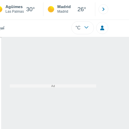
Agüimes
Madrid
Barcelona
30°
26°
Las Palmas
Madrid
Barcelona
°C
uí