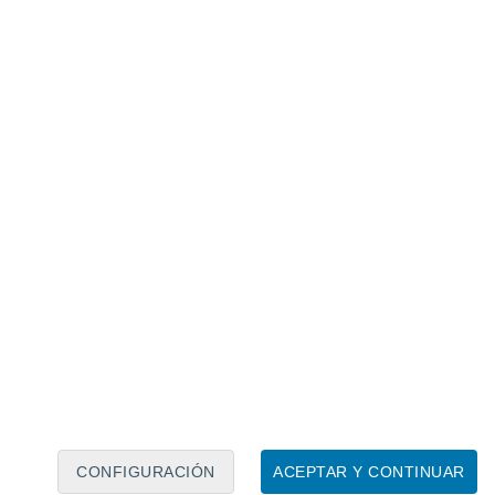
Calendario lunar
Lun
Mar
Mié
Jue
Vie
Sáb
Dom
8
9
10
11
12
13
14
15
16
17
18
19
20
21
CONFIGURACIÓN
ACEPTAR Y CONTINUAR