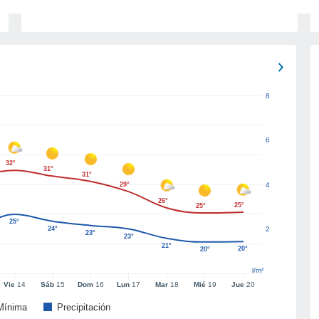
8
6
32°
31°
31°
29°
4
26°
25°
25°
25°
24°
2
23°
23°
21°
20°
20°
l/m²
Vie
14
Sáb
15
Dom
16
Lun
17
Mar
18
Mié
19
Jue
20
Mínima
Precipitación