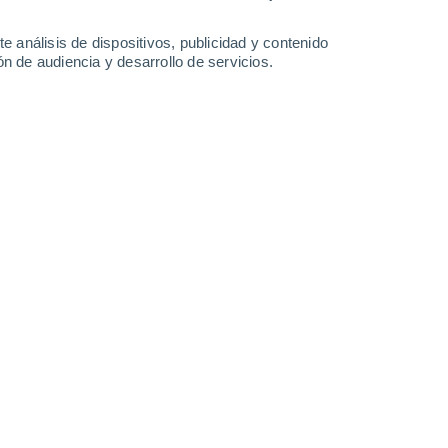
28°
/
21°
29°
/
21°
31°
/
23°
32°
/
25°
e análisis de dispositivos, publicidad y contenido
n de audiencia y desarrollo de servicios.
-
50
km/h
22
-
51
km/h
23
-
54
km/h
22
-
52
km/h
to
Norte
0 Bajo
18
-
40 km/h
FPS:
no
Norte
1 Bajo
20
-
44 km/h
FPS:
no
Norte
2 Bajo
20
-
46 km/h
FPS:
no
Norte
4 Medio
21
-
48 km/h
FPS:
6-10