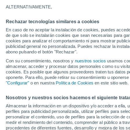
27°
ALTERNATIVAMENTE,
Rechazar tecnologías similares a cookies
Norte
En caso de no aceptar la instalación de cookies, puedes acced
Sensación de 26°
18
-
40 km
de que solo se instalarán cookies que sean necesarias para garan
cookies para analizar el comportamiento ni para mostrar publici
publicidad general no personalizada. Puedes rechazar la instala
abono pulsando el botón "Rechazar".
Llega una vaguada
Este fin de semana dejará tormentas con lluv
Con su consentimiento, nosotros y
nuestros socios
usamos cooki
fuertes y granizo en España
almacenar, acceder y procesar datos personales como su visita e
cookies. Es posible que algunos proveedores traten tus datos pe
El Tiempo 1 - 7 días
Por horas
Actualidad
Mapa de
oponerte. Para ello, puede retirar su consentimiento u oponerse
"Configurar"
o en nuestra
Política de Cookies
en este sitio web.
Nosotros y nuestros socios hacemos el siguiente trata
Mañana
Lunes
Hoy
Almacenar la información en un dispositivo y/o acceder a ella, 
9 Ago
10 Ago
8 Ago
perfiles para publicidad personalizada, utilizar perfiles para sele
personalizar el contenido, uso de perfiles para la selección de c
medir el rendimiento del contenido, comprender al público a tra
procedentes de diferentes fuentes, desarrollo y mejora de los se