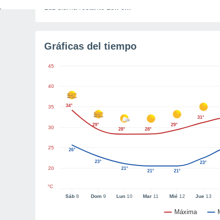
Luz diurna restante
13h 3m
Gráficas del tiempo
45
40
34°
35
31°
29°
29°
30
28°
28°
25
26°
23°
23°
20
21°
21°
21°
°C
Sáb
8
Dom
9
Lun
10
Mar
11
Mié
12
Jue
13
Máxima