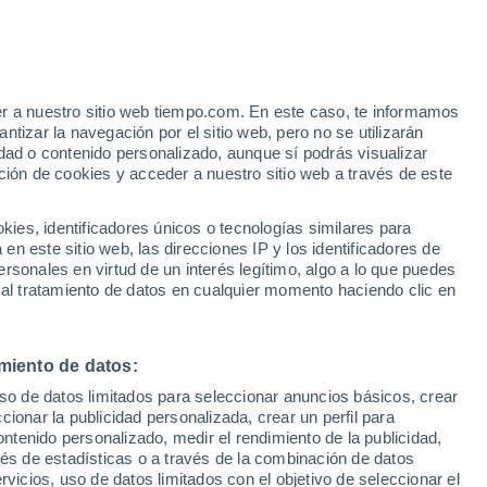
Aviso de nivel amarillo
Alerta moderada por altas
temperaturas en Agüimes hoy
er a nuestro sitio web tiempo.com. En este caso, te informamos
/h
tizar la navegación por el sitio web, pero no se utilizarán
dad o contenido personalizado, aunque sí podrás visualizar
ción de cookies y acceder a nuestro sitio web a través de este
ias
es, identificadores únicos o tecnologías similares para
n este sitio web, las direcciones IP y los identificadores de
rsonales en virtud de un interés legítimo, algo a lo que puedes
 viento
Radar de lluvia
Satélites
Modelos
 al tratamiento de datos en cualquier momento haciendo clic en
miento de datos:
Martes
Miércoles
Jueves
Viernes
uso de datos limitados para seleccionar anuncios básicos, crear
11 Ago
12 Ago
13 Ago
14 Ago
ccionar la publicidad personalizada, crear un perfil para
ontenido personalizado, medir el rendimiento de la publicidad,
vés de estadísticas o a través de la combinación de datos
rvicios, uso de datos limitados con el objetivo de seleccionar el