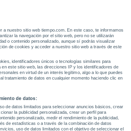
 Alto!
er a nuestro sitio web tiempo.com. En este caso, te informamos
tizar la navegación por el sitio web, pero no se utilizarán
dad o contenido personalizado, aunque sí podrás visualizar
ción de cookies y acceder a nuestro sitio web a través de este
es, identificadores únicos o tecnologías similares para
n este sitio web, las direcciones IP y los identificadores de
rsonales en virtud de un interés legítimo, algo a lo que puedes
ualidad
Mapa de temperatura
Satélites
Modelos
 al tratamiento de datos en cualquier momento haciendo clic en
miento de datos:
Lunes
Martes
Miércoles
Jueves
uso de datos limitados para seleccionar anuncios básicos, crear
10 Ago
11 Ago
12 Ago
13 Ago
ccionar la publicidad personalizada, crear un perfil para
ontenido personalizado, medir el rendimiento de la publicidad,
vés de estadísticas o a través de la combinación de datos
rvicios, uso de datos limitados con el objetivo de seleccionar el
80%
90%
60%