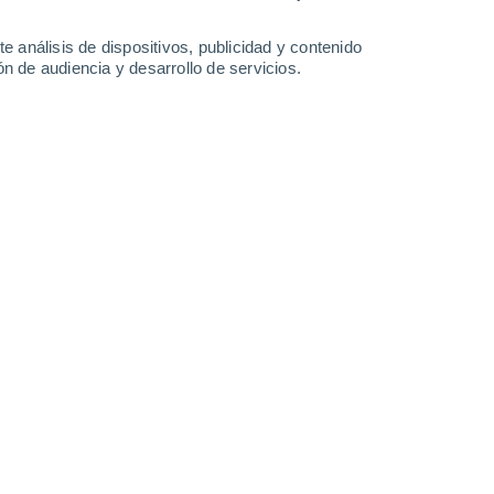
1.7 l/m²
2.6 l/m²
0.6 l/m²
34°
/
24°
34°
/
23°
35°
/
24°
34°
/
23°
e análisis de dispositivos, publicidad y contenido
n de audiencia y desarrollo de servicios.
-
35
km/h
17
-
36
km/h
18
-
38
km/h
14
-
35
km/h
boso
Este
8 ¡Muy Alto!
6
-
23 km/h
FPS:
25-50
Noreste
6 Alto
10
-
27 km/h
FPS:
15-25
Este
6 Alto
7
-
28 km/h
FPS:
15-25
Este
3 Medio
6
-
19 km/h
FPS:
6-10