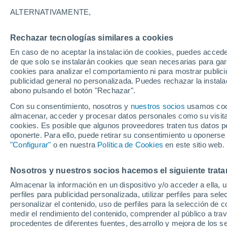
33°
ALTERNATIVAMENTE,
Rechazar tecnologías similares a cookies
UV
8 ¡Muy
En caso de no aceptar la instalación de cookies, puedes acced
Sensación de 38°
FPS
25-50
de que solo se instalarán cookies que sean necesarias para garan
cookies para analizar el comportamiento ni para mostrar publici
publicidad general no personalizada. Puedes rechazar la instala
abono pulsando el botón "Rechazar".
Tormentas fuertes
Esta tarde las tormentas dejarán fenómenos
Con su consentimiento, nosotros y
nuestros socios
usamos cooki
adversos en 6 comunidades
almacenar, acceder y procesar datos personales como su visita e
cookies. Es posible que algunos proveedores traten tus datos pe
El Tiempo 1 - 7 días
Por horas
Radar de lluvia
Act
oponerte. Para ello, puede retirar su consentimiento u oponerse
"Configurar"
o en nuestra
Política de Cookies
en este sitio web.
Nosotros y nuestros socios hacemos el siguiente trata
Mañana
Domingo
Hoy
Almacenar la información en un dispositivo y/o acceder a ella, 
8 Ago
9 Ago
7 Ago
perfiles para publicidad personalizada, utilizar perfiles para sele
personalizar el contenido, uso de perfiles para la selección de c
medir el rendimiento del contenido, comprender al público a tra
procedentes de diferentes fuentes, desarrollo y mejora de los se
90%
80%
80%