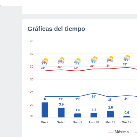
Luz diurna restante
6h 20m
Gráficas del tiempo
45
40
35°
34°
34°
35
34°
33°
33°
30
25
24°
6
24°
23°
23°
23°
3.9
20
2.6
1.7
1.6
0.6
°C
Vie
7
Sáb
8
Dom
9
Lun
10
Mar
11
Mié
12
Máxima