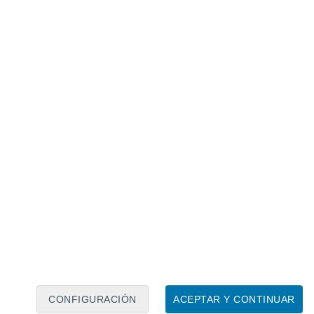
Calendario lunar
Lun
Mar
Mié
Jue
Vie
Sáb
Dom
7
8
9
10
11
12
13
14
15
16
17
18
19
20
CONFIGURACIÓN
ACEPTAR Y CONTINUAR