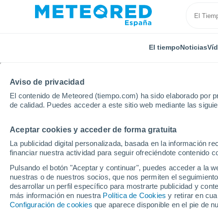
El tiempo
Noticias
Ví
Aviso de privacidad
El contenido de Meteored (tiempo.com) ha sido elaborado por pr
de calidad. Puedes acceder a este sitio web mediante las sigui
Aceptar cookies y acceder de forma gratuita
Inicio
Cuba
Ciudad de la Habana
Aguila
La publicidad digital personalizada, basada en la información r
financiar nuestra actividad para seguir ofreciéndote contenido c
El Tiempo en Aguila
Pulsando el botón "Aceptar y continuar", puedes acceder a la w
nuestras o de nuestros socios, que nos permiten el seguimiento
14:11
Viernes
desarrollar un perfil específico para mostrarte publicidad y co
más información en nuestra
Política de Cookies
y retirar en cu
Configuración de cookies
que aparece disponible en el pie de n
Parcialmente nuboso