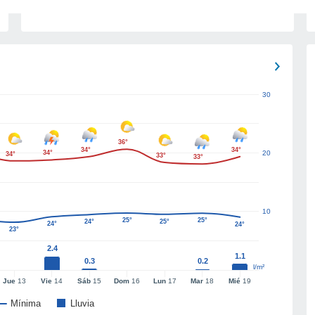
30
36°
34°
34°
34°
20
34°
33°
33°
10
25°
25°
24°
25°
24°
24°
23°
2.4
1.1
0.3
0.2
l/m²
Jue
13
Vie
14
Sáb
15
Dom
16
Lun
17
Mar
18
Mié
19
Mínima
Lluvia