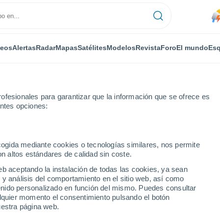
deos
Alertas
Radar
Mapas
Satélites
Modelos
Revista
Foro
El mundo
Esq
ofesionales para garantizar que la información que se ofrece es
entes opciones:
ecogida mediante cookies o tecnologías similares, nos permite
on altos estándares de calidad sin coste.
eb aceptando la instalación de todas las cookies, ya sean
 y análisis del comportamiento en el sitio web, así como
...
ntenido personalizado en función del mismo. Puedes consultar
alquier momento el consentimiento pulsando el botón
Por horas
uestra página web.
Calor Húmedo Sofocante en las
próximas horas