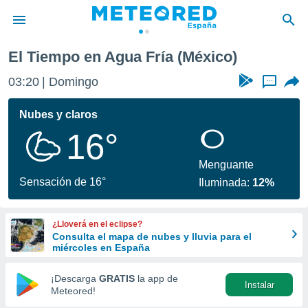
El Tiempo en Agua Fría (México)
privacidad
03:20
Domingo
...
o de
tiempo.com)
borado por
Nubes y claros
es para
16°
ue la
 que se
e calidad.
Menguante
eder a este
Sensación de 16°
Iluminada:
12%
ediante las
opciones:
¿Lloverá en el eclipse?
ookies y
Consulta el mapa de nubes y lluvia para el
e forma
miércoles en España
d digital
¡Descarga
GRATIS
la app de
Instalar
ada, basada
Meteored!
mación