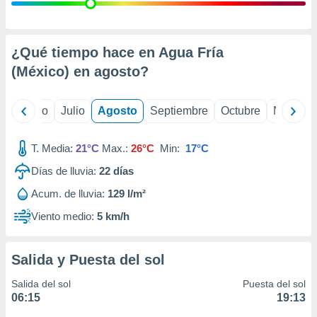
 seleccionar
o.
calización
precisa e
¿Qué tiempo hace en Agua Fría
ión mediante
(México) en
agosto
?
, publicidad
yo
Junio
Julio
Agosto
Septiembre
Octubre
Noviemb
dos,
 publicidad
,
T. Media:
21°C
Max.:
26°C
Min:
17°C
ón de
Días de lluvia:
22
días
 desarrollo
s.
Acum. de lluvia:
129 l/m²
tros 1199
Viento medio:
5 km/h
ios
Salida y Puesta del sol
Salida del sol
Puesta del sol
06:15
19:13