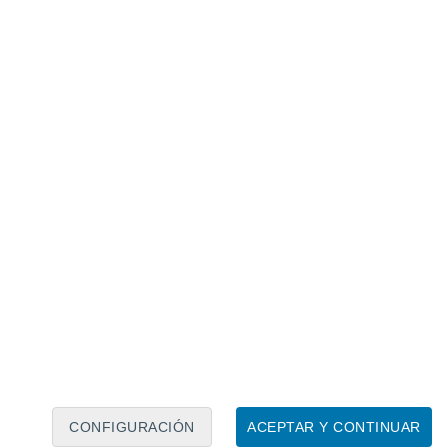
Calendario lunar
Lun
Mar
Mié
Jue
Vie
Sáb
Dom
6
7
8
9
10
11
12
13
14
15
16
17
18
19
CONFIGURACIÓN
ACEPTAR Y CONTINUAR