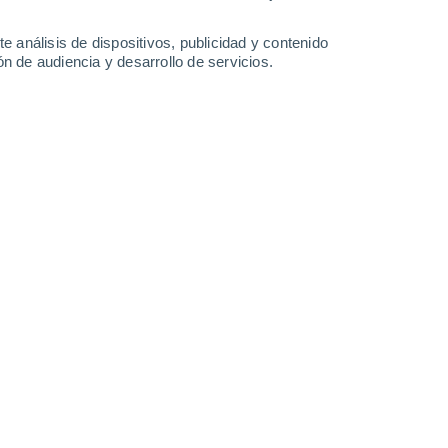
2 l/m²
4 l/m²
1.8 l/m²
1.7 l/m²
19°
/
10°
19°
/
11°
19°
/
9°
20°
/
8°
e análisis de dispositivos, publicidad y contenido
n de audiencia y desarrollo de servicios.
-
40
km/h
13
-
39
km/h
13
-
41
km/h
12
-
40
km/h
y
, 6 de agosto
Este
2 Bajo
°
12
-
37 km/h
FPS:
no
Este
0 Bajo
°
11
-
35 km/h
FPS:
no
s
Este
0 Bajo
°
7
-
29 km/h
FPS:
no
nuboso
Este
0 Bajo
°
6
-
22 km/h
FPS:
no