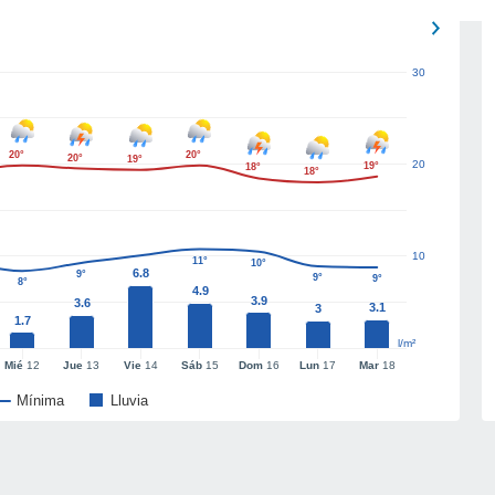
30
20°
20°
20°
19°
20
19°
18°
18°
10
11°
10°
6.8
9°
9°
9°
8°
4.9
3.9
3.6
3.1
3
1.7
l/m²
Mié
12
Jue
13
Vie
14
Sáb
15
Dom
16
Lun
17
Mar
18
Mínima
Lluvia