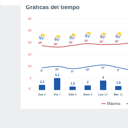
Gráficas del tiempo
30
25
19°
19°
19°
20
19°
19°
18°
15
10
11°
10°
10°
9°
9°
9°
5.1
4
5
2.2
2
1.8
1.5
°C
Jue
6
Vie
7
Sáb
8
Dom
9
Lun
10
Mar
11
Máxima