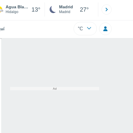
Agua Blanca Iturbide
Madrid
Barcelona
13°
27°
Hidalgo
Madrid
Barcelona
°C
uí