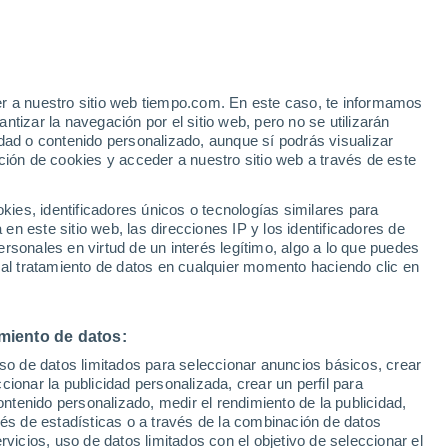
er a nuestro sitio web tiempo.com. En este caso, te informamos
h
tizar la navegación por el sitio web, pero no se utilizarán
dad o contenido personalizado, aunque sí podrás visualizar
ción de cookies y acceder a nuestro sitio web a través de este
 de
es, identificadores únicos o tecnologías similares para
n este sitio web, las direcciones IP y los identificadores de
rsonales en virtud de un interés legítimo, algo a lo que puedes
e nubosidad
Radar de lluvia
Satélites
Modelos
 al tratamiento de datos en cualquier momento haciendo clic en
miento de datos:
omingo
Lunes
Martes
Miércoles
uso de datos limitados para seleccionar anuncios básicos, crear
9 Ago
10 Ago
11 Ago
12 Ago
ccionar la publicidad personalizada, crear un perfil para
ontenido personalizado, medir el rendimiento de la publicidad,
vés de estadísticas o a través de la combinación de datos
rvicios, uso de datos limitados con el objetivo de seleccionar el
80%
90%
90%
80%