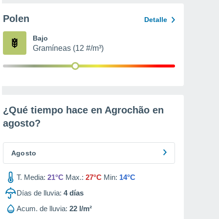
Polen
Detalle
Bajo
Gramíneas (12 #/m³)
¿Qué tiempo hace en Agrochão en
agosto
?
Agosto
T. Media:
21°C
Max.:
27°C
Min:
14°C
Días de lluvia:
4
días
Acum. de lluvia:
22 l/m²