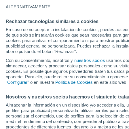
20°
ALTERNATIVAMENTE,
Rechazar tecnologías similares a cookies
Menguant
En caso de no aceptar la instalación de cookies, puedes acced
Iluminada
Sensación de 20°
de que solo se instalarán cookies que sean necesarias para garan
cookies para analizar el comportamiento ni para mostrar publici
publicidad general no personalizada. Puedes rechazar la instala
abono pulsando el botón "Rechazar".
Llega una vaguada
Este fin de semana dejará tormentas con lluv
Con su consentimiento, nosotros y
nuestros socios
usamos cooki
fuertes y granizo en España
almacenar, acceder y procesar datos personales como su visita e
cookies. Es posible que algunos proveedores traten tus datos pe
El Tiempo 1 - 7 días
Por horas
Actualidad
Mapa de
oponerte. Para ello, puede retirar su consentimiento u oponerse
"Configurar"
o en nuestra
Política de Cookies
en este sitio web.
Nosotros y nuestros socios hacemos el siguiente trata
Mañana
Lunes
Hoy
Almacenar la información en un dispositivo y/o acceder a ella, 
9 Ago
10 Ago
8 Ago
perfiles para publicidad personalizada, utilizar perfiles para sele
personalizar el contenido, uso de perfiles para la selección de c
medir el rendimiento del contenido, comprender al público a tra
procedentes de diferentes fuentes, desarrollo y mejora de los se
50%