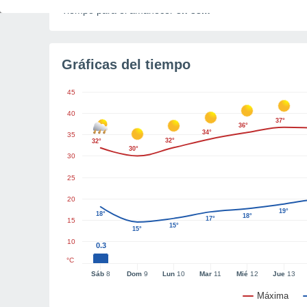
Tiempo para el amanecer
3h 38m
Gráficas del tiempo
45
40
37°
36°
34°
35
32°
32°
30°
30
25
20
19°
18°
18°
17°
15
15°
15°
10
0.3
°C
Sáb
8
Dom
9
Lun
10
Mar
11
Mié
12
Jue
13
Máxima