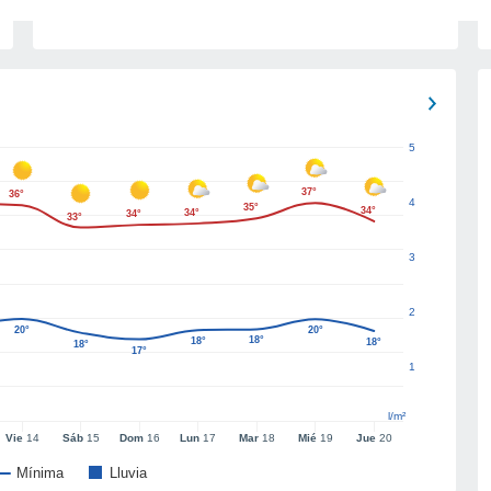
5
37°
36°
4
35°
34°
34°
34°
33°
3
2
20°
20°
18°
18°
18°
18°
17°
1
l/m²
Vie
14
Sáb
15
Dom
16
Lun
17
Mar
18
Mié
19
Jue
20
Mínima
Lluvia