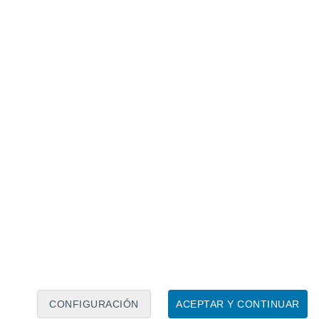
Calendario lunar
Lun
Mar
Mié
Jue
Vie
Sáb
Dom
8
9
10
11
12
13
14
15
16
17
18
19
20
21
CONFIGURACIÓN
ACEPTAR Y CONTINUAR