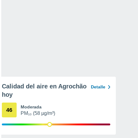
Calidad del aire en Agrochão
Detalle
hoy
Moderada
46
PM₁₀ (58 µg/m³)