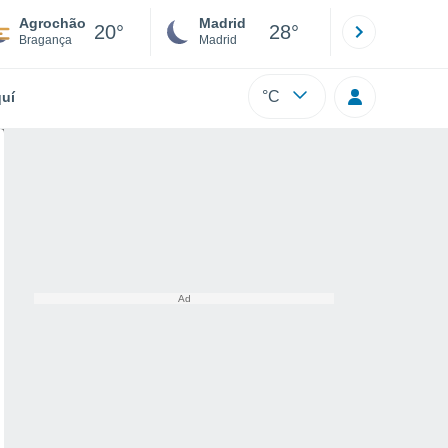
Agrochão
Madrid
Barcelona
20°
28°
Bragança
Madrid
Barcelona
°C
uí