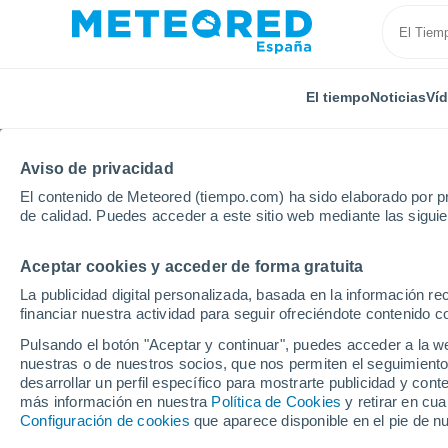
El tiempo
Noticias
Ví
Aviso de privacidad
El contenido de Meteored (tiempo.com) ha sido elaborado por pr
de calidad. Puedes acceder a este sitio web mediante las sigui
Aceptar cookies y acceder de forma gratuita
Inicio
Portugal
Distrito de Bragança
Agrochão
La publicidad digital personalizada, basada en la información r
financiar nuestra actividad para seguir ofreciéndote contenido c
El Tiempo en Agrochã
Pulsando el botón "Aceptar y continuar", puedes acceder a la w
nuestras o de nuestros socios, que nos permiten el seguimiento
02:20
Sábado
desarrollar un perfil específico para mostrarte publicidad y co
más información en nuestra
Política de Cookies
y retirar en cu
Configuración de cookies
que aparece disponible en el pie de n
Calima