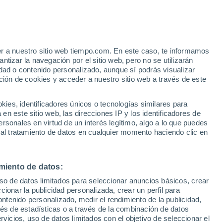
e
er a nuestro sitio web tiempo.com. En este caso, te informamos
:
24%
tizar la navegación por el sitio web, pero no se utilizarán
dad o contenido personalizado, aunque sí podrás visualizar
ción de cookies y acceder a nuestro sitio web a través de este
ias
es, identificadores únicos o tecnologías similares para
n este sitio web, las direcciones IP y los identificadores de
rsonales en virtud de un interés legítimo, algo a lo que puedes
 lluvia
Radar de lluvia
Satélites
Modelos
 al tratamiento de datos en cualquier momento haciendo clic en
miento de datos:
Martes
Miércoles
Jueves
Viernes
uso de datos limitados para seleccionar anuncios básicos, crear
11 Ago
12 Ago
13 Ago
14 Ago
ccionar la publicidad personalizada, crear un perfil para
ontenido personalizado, medir el rendimiento de la publicidad,
vés de estadísticas o a través de la combinación de datos
rvicios, uso de datos limitados con el objetivo de seleccionar el