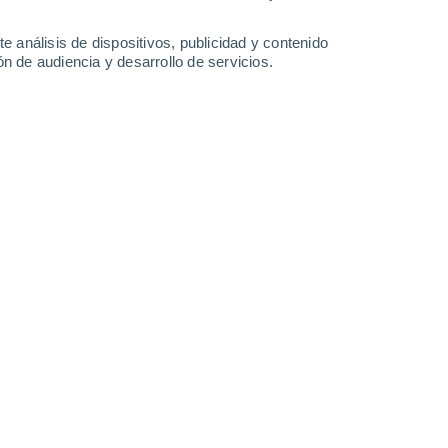
10°
/
-2°
13°
/
0°
11°
/
0°
13°
/
2°
e análisis de dispositivos, publicidad y contenido
n de audiencia y desarrollo de servicios.
-
27
km/h
11
-
28
km/h
9
-
25
km/h
8
-
24
km/h
Norte
1 Bajo
15
-
36 km/h
FPS:
no
Noroeste
0 Bajo
11
-
31 km/h
FPS:
no
Noroeste
0 Bajo
11
-
24 km/h
FPS:
no
Oeste
0 Bajo
10
-
21 km/h
FPS:
no