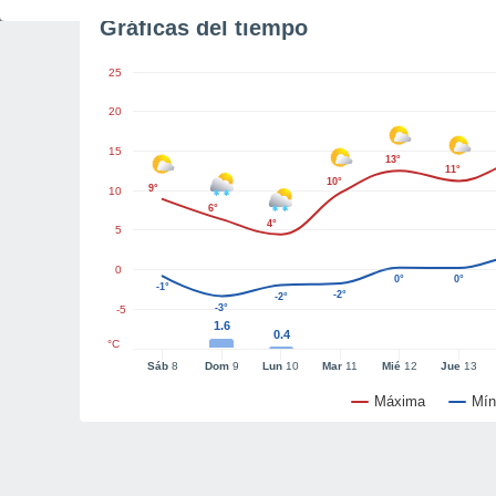
Gráficas del tiempo
25
20
15
13°
11°
10°
9°
10
6°
4°
5
0
0°
0°
-1°
-2°
-2°
-3°
-5
1.6
0.4
°C
Sáb
8
Dom
9
Lun
10
Mar
11
Mié
12
Jue
13
Máxima
Mín