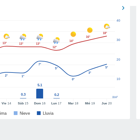
40
18°
16°
30
14°
13°
13°
13°
12°
20
7°
5°
5°
3°
2°
1°
10
0°
5.1
0.3
0.2
l/m²
Vie
14
Sáb
15
Dom
16
Lun
17
Mar
18
Mié
19
Jue
20
ima
Nieve
Lluvia