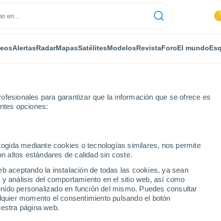
deos
Alertas
Radar
Mapas
Satélites
Modelos
Revista
Foro
El mundo
Esq
ofesionales para garantizar que la información que se ofrece es
entes opciones:
ecogida mediante cookies o tecnologías similares, nos permite
on altos estándares de calidad sin coste.
rgentina)
eb aceptando la instalación de todas las cookies, ya sean
 y análisis del comportamiento en el sitio web, así como
...
ntenido personalizado en función del mismo. Puedes consultar
alquier momento el consentimiento pulsando el botón
Por horas
uestra página web.
Intervalos nubosos en las
próximas horas