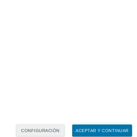
Calendario lunar
Lun
Mar
Mié
Jue
Vie
Sáb
Dom
8
9
10
11
12
13
14
15
16
17
18
19
20
21
CONFIGURACIÓN
ACEPTAR Y CONTINUAR