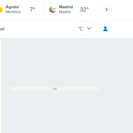
Agrelo
Madrid
Barcelona
7°
32°
Mendoza
Madrid
Barcelona
°C
uí