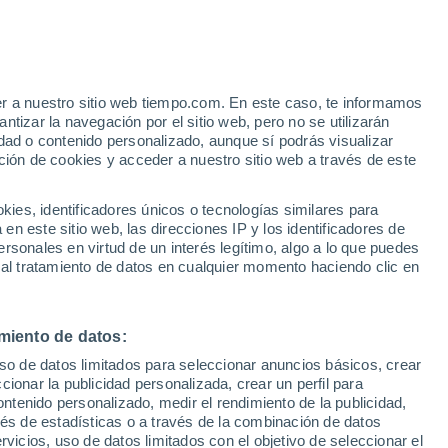
Se esperan nevadas
Mañana por la noche
er a nuestro sitio web tiempo.com. En este caso, te informamos
/h
tizar la navegación por el sitio web, pero no se utilizarán
dad o contenido personalizado, aunque sí podrás visualizar
ción de cookies y acceder a nuestro sitio web a través de este
es, identificadores únicos o tecnologías similares para
n este sitio web, las direcciones IP y los identificadores de
rsonales en virtud de un interés legítimo, algo a lo que puedes
e nubosidad
Radar de lluvia
Satélites
Modelos
 al tratamiento de datos en cualquier momento haciendo clic en
miento de datos:
Martes
Miércoles
Jueves
Viernes
uso de datos limitados para seleccionar anuncios básicos, crear
11 Ago
12 Ago
13 Ago
14 Ago
ccionar la publicidad personalizada, crear un perfil para
ontenido personalizado, medir el rendimiento de la publicidad,
vés de estadísticas o a través de la combinación de datos
rvicios, uso de datos limitados con el objetivo de seleccionar el