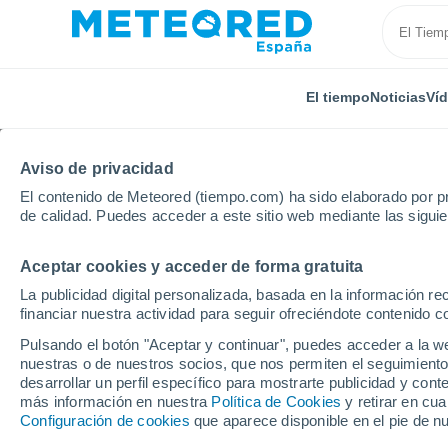
El tiempo
Noticias
Ví
Aviso de privacidad
El contenido de Meteored (tiempo.com) ha sido elaborado por pr
de calidad. Puedes acceder a este sitio web mediante las sigui
Aceptar cookies y acceder de forma gratuita
Inicio
Argentina
Provincia de Mendoza
Agrelo
La publicidad digital personalizada, basada en la información r
financiar nuestra actividad para seguir ofreciéndote contenido c
El Tiempo en Agrelo (A
Pulsando el botón "Aceptar y continuar", puedes acceder a la w
nuestras o de nuestros socios, que nos permiten el seguimiento
17:41
Sábado
desarrollar un perfil específico para mostrarte publicidad y co
más información en nuestra
Política de Cookies
y retirar en cu
Configuración de cookies
que aparece disponible en el pie de n
Soleado