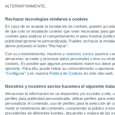
7°
ALTERNATIVAMENTE,
Rechazar tecnologías similares a cookies
Noroeste
En caso de no aceptar la instalación de cookies, puedes acced
Sensación de 6°
11
-
31 km
de que solo se instalarán cookies que sean necesarias para garan
cookies para analizar el comportamiento ni para mostrar publici
publicidad general no personalizada. Puedes rechazar la instala
abono pulsando el botón "Rechazar".
Tormentas muy fuertes
Dejarán lluvias muy intensas, reventones y
Con su consentimiento, nosotros y
nuestros socios
usamos cooki
pedrisco en las comunidades del norte
almacenar, acceder y procesar datos personales como su visita e
cookies. Es posible que algunos proveedores traten tus datos pe
El Tiempo 1 - 7 días
Por horas
Actualidad
Mapa d
oponerte. Para ello, puede retirar su consentimiento u oponerse
"Configurar"
o en nuestra
Política de Cookies
en este sitio web.
Nosotros y nuestros socios hacemos el siguiente trata
Mañana
Lunes
Hoy
Almacenar la información en un dispositivo y/o acceder a ella, 
9 Ago
10 Ago
8 Ago
perfiles para publicidad personalizada, utilizar perfiles para sele
personalizar el contenido, uso de perfiles para la selección de c
medir el rendimiento del contenido, comprender al público a tra
procedentes de diferentes fuentes, desarrollo y mejora de los se
90%
80%