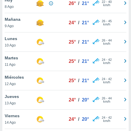
22
-
40
26°
/
21°
km/h
8 Ago
do en
 mismo.
sultar más
Mañana
26
-
45
24°
/
21°
 en nuestra
km/h
9 Ago
 Cookies
y
ualquier
Lunes
26
-
44
25°
/
21°
km/h
10 Ago
ento
 botón
ación de
Martes
24
-
42
25°
/
21°
kies
km/h
11 Ago
 disponible
e nuestra
Miércoles
24
-
42
.
25°
/
21°
km/h
12 Ago
IVAMENTE,
Jueves
26
-
44
24°
/
20°
km/h
13 Ago
as
 a cookies
Viernes
24
-
42
24°
/
20°
km/h
 no aceptar
14 Ago
ón de