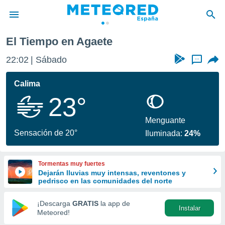
El Tiempo en Agaete
privacidad
22:02
Sábado
...
o de
tiempo.com)
borado por
Calima
es para
23°
ue la
 que se
e calidad.
Menguante
eder a este
Sensación de 20°
Iluminada:
24%
ediante las
opciones:
Tormentas muy fuertes
ookies y
Dejarán lluvias muy intensas, reventones y
e forma
pedrisco en las comunidades del norte
d digital
¡Descarga
GRATIS
la app de
Instalar
ada, basada
Meteored!
mación