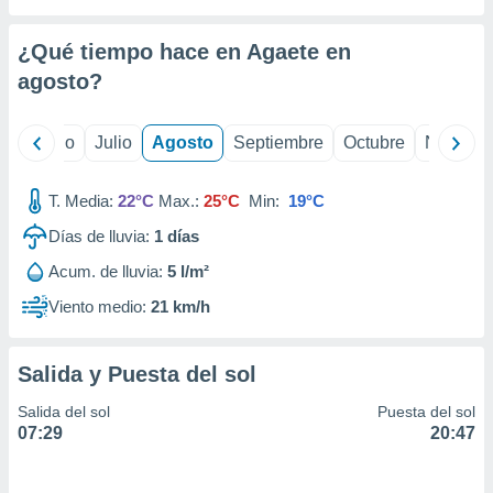
 seleccionar
o.
¿Qué tiempo hace en Agaete en
calización
precisa e
agosto
?
ión mediante
, publicidad
yo
Junio
Julio
Agosto
Septiembre
Octubre
Noviemb
dos,
T. Media:
22°C
Max.:
25°C
Min:
19°C
 publicidad
,
Días de lluvia:
1
días
ón de
 desarrollo
Acum. de lluvia:
5 l/m²
s.
Viento medio:
21 km/h
tros 1199
ios
Salida y Puesta del sol
Salida del sol
Puesta del sol
07:29
20:47