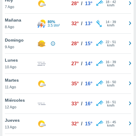
18
-
42
28°
/
13°
km/h
7 Ago
do en
 mismo.
sultar más
Mañana
80%
14
-
39
32°
/
13°
 en nuestra
3.5 l/m²
km/h
8 Ago
 Cookies
y
ualquier
Domingo
22
-
51
28°
/
15°
km/h
9 Ago
ento
 botón
ación de
Lunes
16
-
39
27°
/
14°
kies
km/h
10 Ago
 disponible
e nuestra
Martes
16
-
50
.
35°
/
16°
km/h
11 Ago
IVAMENTE,
Miércoles
16
-
51
33°
/
16°
km/h
12 Ago
as
 a cookies
Jueves
15
-
45
32°
/
15°
km/h
 no aceptar
13 Ago
ón de