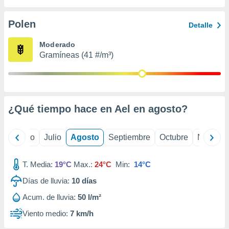
 seleccionar
o.
Polen
Detalle
calización
precisa e
Moderado
ión mediante
Gramíneas (41 #/m³)
, publicidad
dos,
 publicidad
,
¿Qué tiempo hace en Ael en
agosto
?
ón de
 desarrollo
s.
yo
Junio
Julio
Agosto
Septiembre
Octubre
Noviemb
tros 1199
ios
T. Media:
19°C
Max.:
24°C
Min:
14°C
Días de lluvia:
10
días
Acum. de lluvia:
50 l/m²
Viento medio:
7 km/h