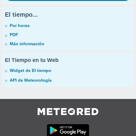
El tiempo...
Por horas
PDF
Más información
El Tiempo en tu Web
Widget de El tiempo
API de Meteorología