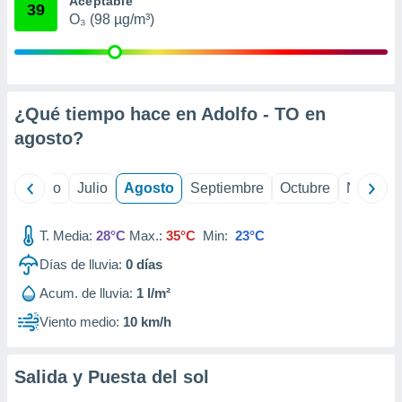
Aceptable
 seleccionar
39
o.
O₃ (98 µg/m³)
calización
precisa e
ión mediante
¿Qué tiempo hace en Adolfo - TO en
, publicidad
agosto
?
dos,
 publicidad
,
yo
Junio
Julio
Agosto
Septiembre
Octubre
Noviemb
ón de
 desarrollo
s.
T. Media:
28°C
Max.:
35°C
Min:
23°C
tros 1199
Días de lluvia:
0
días
ios
Acum. de lluvia:
1 l/m²
Viento medio:
10 km/h
Salida y Puesta del sol