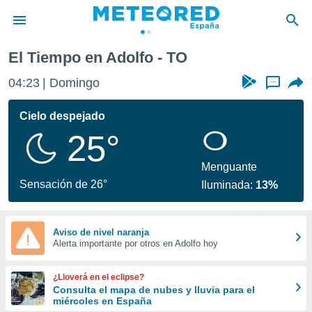
El Tiempo en Adolfo - TO
privacidad
04:23
Domingo
...
o de
tiempo.com)
borado por
Cielo despejado
es para
25°
ue la
 que se
e calidad.
Menguante
eder a este
Sensación de 26°
Iluminada:
13%
ediante las
opciones:
ookies y
Aviso de nivel naranja
Alerta importante por otros en Adolfo hoy
e forma
d digital
¿Lloverá en el eclipse?
ada, basada
Consulta el mapa de nubes y lluvia para el
miércoles en España
mación