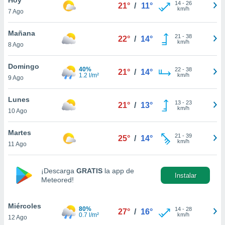
14
-
26
21°
/
11°
km/h
7 Ago
do en
 mismo.
sultar más
Mañana
21
-
38
22°
/
14°
 en nuestra
km/h
8 Ago
 Cookies
y
ualquier
Domingo
40%
22
-
38
21°
/
14°
1.2 l/m²
km/h
9 Ago
ento
 botón
ación de
Lunes
13
-
23
21°
/
13°
kies
km/h
10 Ago
 disponible
e nuestra
Martes
21
-
39
.
25°
/
14°
km/h
11 Ago
IVAMENTE,
¡Descarga
GRATIS
la app de
Instalar
Meteored!
as
 a cookies
Miércoles
 no aceptar
80%
14
-
28
27°
/
16°
0.7 l/m²
km/h
12 Ago
ón de