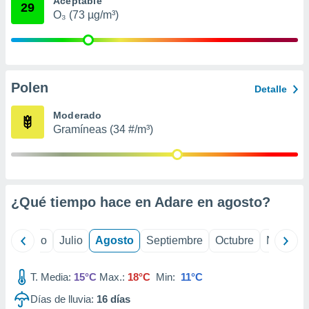
Aceptable
 seleccionar
29
o.
O₃ (73 µg/m³)
calización
precisa e
ión mediante
Polen
, publicidad
Detalle
dos,
Moderado
 publicidad
Gramíneas (34 #/m³)
,
ón de
 desarrollo
s.
¿Qué tiempo hace en Adare en
agosto
?
tros 1199
ios
yo
Junio
Julio
Agosto
Septiembre
Octubre
Noviemb
T. Media:
15°C
Max.:
18°C
Min:
11°C
Días de lluvia:
16
días