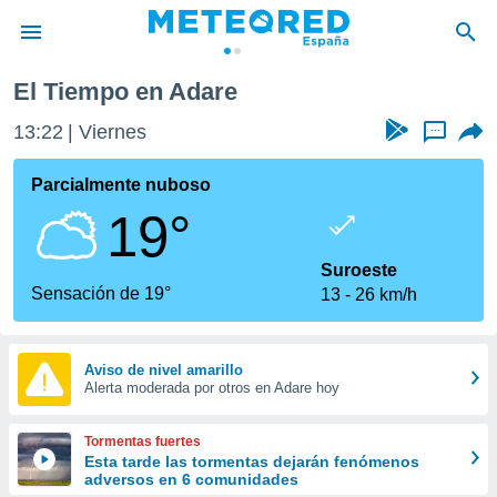
El Tiempo en Adare
privacidad
13:22
Viernes
...
o de
tiempo.com)
borado por
Parcialmente nuboso
es para
19°
ue la
 que se
e calidad.
Suroeste
eder a este
Sensación de 19°
13
26 km/h
ediante las
opciones:
ookies y
Aviso de nivel amarillo
Alerta moderada por otros en Adare hoy
e forma
d digital
Tormentas fuertes
ada, basada
Esta tarde las tormentas dejarán fenómenos
adversos en 6 comunidades
mación