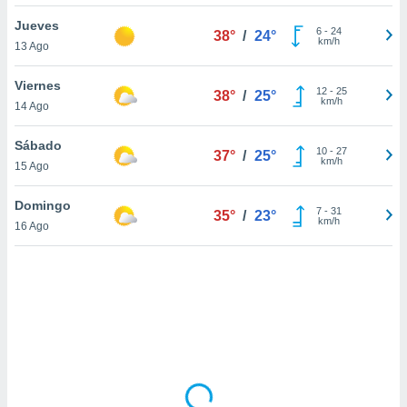
uedes
uestro sitio
Jueves
6
-
24
38°
/
24°
.com. En
km/h
13 Ago
te
 de que
Viernes
talarán
12
-
25
38°
/
25°
km/h
14 Ago
e sean
para
a
Sábado
10
-
27
37°
/
25°
por el sitio
km/h
15 Ago
o se
cookies para
Domingo
7
-
31
35°
/
23°
km/h
16 Ago
nto ni para
licidad o
ado, aunque
sualizar
general no
ada. Puedes
 instalación
y acceder a
io web a
ste abono