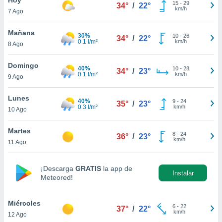
15
-
29
34°
/
22°
km/h
7 Ago
do en
 mismo.
sultar más
Mañana
30%
10
-
26
34°
/
22°
 en nuestra
0.1 l/m²
km/h
8 Ago
 Cookies
y
ualquier
Domingo
40%
10
-
28
34°
/
23°
0.1 l/m²
km/h
9 Ago
ento
 botón
ación de
Lunes
40%
9
-
24
35°
/
23°
kies
0.3 l/m²
km/h
10 Ago
 disponible
e nuestra
Martes
8
-
24
.
36°
/
23°
km/h
11 Ago
IVAMENTE,
¡Descarga
GRATIS
la app de
Instalar
Meteored!
as
 a cookies
Miércoles
 no aceptar
6
-
22
37°
/
22°
km/h
12 Ago
ón de