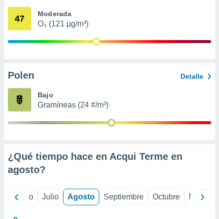
 seleccionar
o.
Moderada
47
O₃ (121 µg/m³)
calización
precisa e
ión mediante
, publicidad
Polen
Detalle
dos,
 publicidad
Bajo
,
Gramíneas (24 #/m³)
ón de
 desarrollo
s.
tros 1199
ios
¿Qué tiempo hace en Acqui Terme en
agosto
?
yo
Junio
Julio
Agosto
Septiembre
Octubre
Noviemb