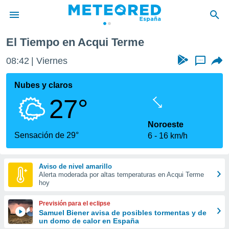
El Tiempo en Acqui Terme
privacidad
08:42
Viernes
...
o de
tiempo.com)
borado por
Nubes y claros
es para
27°
ue la
 que se
e calidad.
Noroeste
eder a este
Sensación de 29°
6
16 km/h
ediante las
opciones:
Aviso de nivel amarillo
ookies y
Alerta moderada por altas temperaturas en Acqui Terme
e forma
hoy
d digital
Previsión para el eclipse
ada, basada
Samuel Biener avisa de posibles tormentas y de
un domo de calor en España
mación