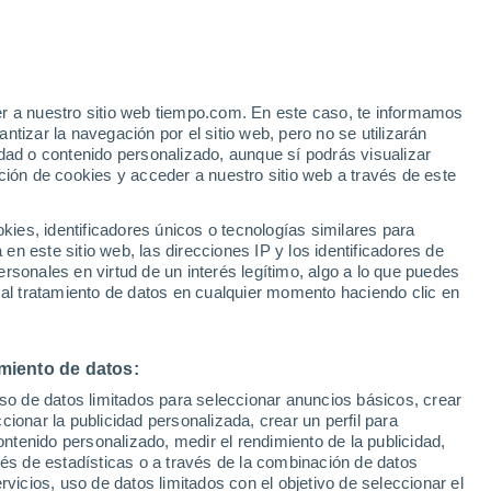
er a nuestro sitio web tiempo.com. En este caso, te informamos
tizar la navegación por el sitio web, pero no se utilizarán
dad o contenido personalizado, aunque sí podrás visualizar
ción de cookies y acceder a nuestro sitio web a través de este
 de
es, identificadores únicos o tecnologías similares para
n este sitio web, las direcciones IP y los identificadores de
rsonales en virtud de un interés legítimo, algo a lo que puedes
e nubosidad
Radar de lluvia
Satélites
Modelos
 al tratamiento de datos en cualquier momento haciendo clic en
miento de datos:
Lunes
Martes
Miércoles
Jueves
uso de datos limitados para seleccionar anuncios básicos, crear
10 Ago
11 Ago
12 Ago
13 Ago
ccionar la publicidad personalizada, crear un perfil para
ontenido personalizado, medir el rendimiento de la publicidad,
vés de estadísticas o a través de la combinación de datos
rvicios, uso de datos limitados con el objetivo de seleccionar el
80%
30%