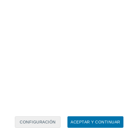
Calendario lunar
Lun
Mar
Mié
Jue
Vie
Sáb
Dom
7
8
9
10
11
12
13
14
15
16
17
18
19
20
CONFIGURACIÓN
ACEPTAR Y CONTINUAR