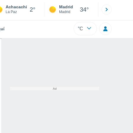
Achacachi
Madrid
Barcelona
2°
34°
La Paz
Madrid
Barcelona
°C
uí