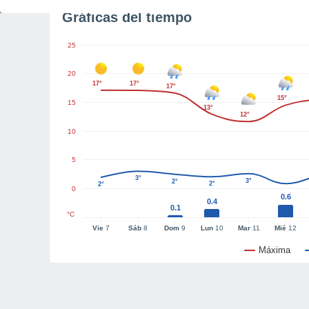
Gráficas del tiempo
25
20
17°
17°
17°
15°
15
13°
12°
10
5
3°
3°
2°
2°
2°
0
0.6
0.4
0.1
°C
Vie
7
Sáb
8
Dom
9
Lun
10
Mar
11
Mié
12
Máxima