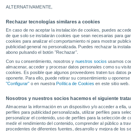
2°
ALTERNATIVAMENTE,
Rechazar tecnologías similares a cookies
Norte
En caso de no aceptar la instalación de cookies, puedes acced
Sensación de 5°
1
-
3 km/h
de que solo se instalarán cookies que sean necesarias para garan
cookies para analizar el comportamiento ni para mostrar publici
publicidad general no personalizada. Puedes rechazar la instala
abono pulsando el botón "Rechazar".
Revista
Un estudio innovador estudia los dispersores
Con su consentimiento, nosotros y
nuestros socios
usamos cooki
semillas ocultos en la regeneración forestal
almacenar, acceder y procesar datos personales como su visita e
cookies. Es posible que algunos proveedores traten tus datos pe
El Tiempo 1 - 7 días
Por horas
Actualidad
Mapa d
oponerte. Para ello, puede retirar su consentimiento u oponerse
"Configurar"
o en nuestra
Política de Cookies
en este sitio web.
Nosotros y nuestros socios hacemos el siguiente trata
Mañana
Domingo
Hoy
Almacenar la información en un dispositivo y/o acceder a ella, 
8 Ago
9 Ago
7 Ago
perfiles para publicidad personalizada, utilizar perfiles para sele
personalizar el contenido, uso de perfiles para la selección de c
medir el rendimiento del contenido, comprender al público a tra
procedentes de diferentes fuentes, desarrollo y mejora de los se
30%