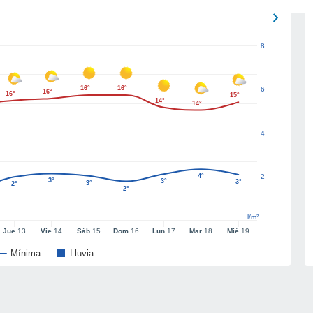
8
16°
16°
6
16°
16°
15°
14°
14°
4
4°
2
3°
3°
3°
3°
2°
2°
l/m²
Jue
13
Vie
14
Sáb
15
Dom
16
Lun
17
Mar
18
Mié
19
Mínima
Lluvia