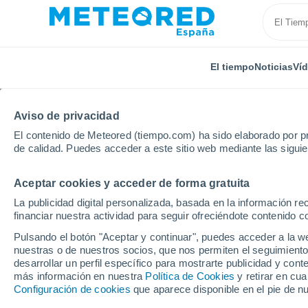
El tiempo
Noticias
Ví
Aviso de privacidad
El contenido de Meteored (tiempo.com) ha sido elaborado por pr
de calidad. Puedes acceder a este sitio web mediante las sigui
Aceptar cookies y acceder de forma gratuita
Inicio
Bolivia
Departamento de La Paz
Achacac
La publicidad digital personalizada, basada en la información r
financiar nuestra actividad para seguir ofreciéndote contenido c
El Tiempo en Achacach
Pulsando el botón "Aceptar y continuar", puedes acceder a la w
nuestras o de nuestros socios, que nos permiten el seguimiento
06:39
Viernes
desarrollar un perfil específico para mostrarte publicidad y co
más información en nuestra
Política de Cookies
y retirar en cu
Configuración de cookies
que aparece disponible en el pie de n
Soleado