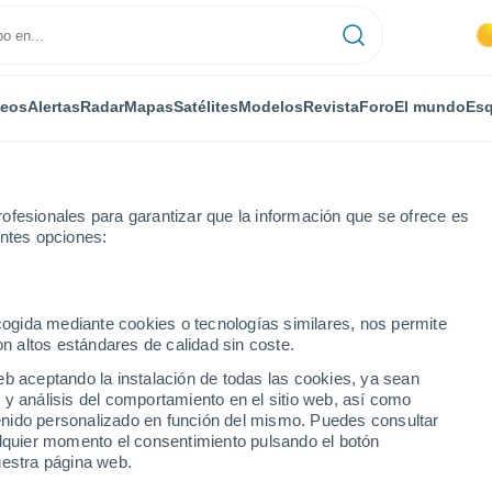
deos
Alertas
Radar
Mapas
Satélites
Modelos
Revista
Foro
El mundo
Esq
ofesionales para garantizar que la información que se ofrece es
entes opciones:
hi
ecogida mediante cookies o tecnologías similares, nos permite
on altos estándares de calidad sin coste.
i
eb aceptando la instalación de todas las cookies, ya sean
 y análisis del comportamiento en el sitio web, así como
...
ntenido personalizado en función del mismo. Puedes consultar
alquier momento el consentimiento pulsando el botón
Por horas
uestra página web.
Intervalos nubosos en las
próximas horas