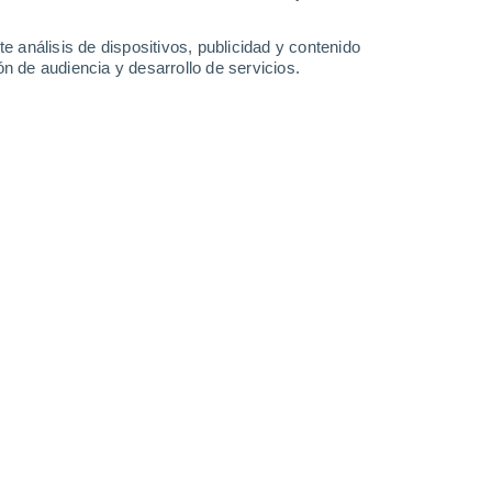
0.4 l/m²
0.6 l/m²
13°
/
2°
12°
/
3°
15°
/
1°
16°
/
2°
e análisis de dispositivos, publicidad y contenido
n de audiencia y desarrollo de servicios.
-
54
km/h
24
-
52
km/h
19
-
44
km/h
17
-
42
km/h
osto
Norte
0 Bajo
1
-
3 km/h
FPS:
no
Norte
1 Bajo
1
-
3 km/h
FPS:
no
Oeste
2 Bajo
3
-
11 km/h
FPS:
no
Oeste
9 ¡Muy Alto!
9
-
25 km/h
FPS:
25-50