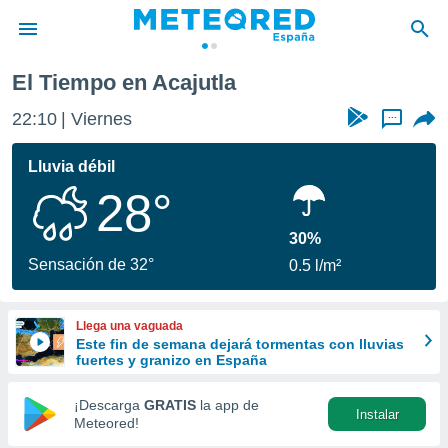
El Tiempo en Acajutla
privacidad
22:10
Viernes
...
o de
tiempo.com)
borado por
Lluvia débil
es para
28°
ue la
 que se
e calidad.
30%
eder a este
Sensación de 32°
0.5 l/m²
ediante las
opciones:
Llega una vaguada
ookies y
Este fin de semana dejará tormentas con lluvias
e forma
fuertes y granizo en España
d digital
¡Descarga
GRATIS
la app de
Instalar
ada, basada
Meteored!
mación