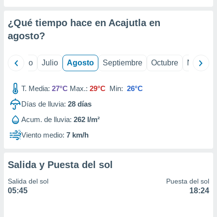
 seleccionar
o.
¿Qué tiempo hace en Acajutla en
calización
precisa e
agosto
?
ión mediante
, publicidad
yo
Junio
Julio
Agosto
Septiembre
Octubre
Noviemb
dos,
T. Media:
27°C
Max.:
29°C
Min:
26°C
 publicidad
,
Días de lluvia:
28
días
ón de
 desarrollo
Acum. de lluvia:
262 l/m²
s.
Viento medio:
7 km/h
tros 1199
ios
Salida y Puesta del sol
Salida del sol
Puesta del sol
05:45
18:24