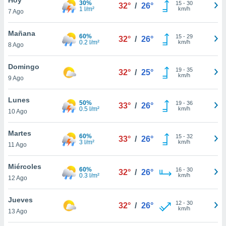
30%
15
-
30
32°
/
26°
1 l/m²
km/h
7 Ago
do en
 mismo.
sultar más
Mañana
60%
15
-
29
32°
/
26°
 en nuestra
0.2 l/m²
km/h
8 Ago
 Cookies
y
ualquier
Domingo
19
-
35
32°
/
25°
km/h
9 Ago
ento
 botón
ación de
Lunes
50%
19
-
36
33°
/
26°
kies
0.5 l/m²
km/h
10 Ago
 disponible
e nuestra
Martes
60%
15
-
32
.
33°
/
26°
3 l/m²
km/h
11 Ago
IVAMENTE,
Miércoles
60%
16
-
30
32°
/
26°
0.3 l/m²
km/h
12 Ago
as
 a cookies
Jueves
12
-
30
32°
/
26°
km/h
 no aceptar
13 Ago
ón de