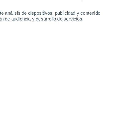
25°
/
19°
25°
/
18°
25°
/
19°
24°
/
19°
e análisis de dispositivos, publicidad y contenido
n de audiencia y desarrollo de servicios.
-
23
km/h
16
-
29
km/h
9
-
31
km/h
11
-
38
km/h
Suroeste
0 Bajo
4
-
18 km/h
FPS:
no
uboso
Suroeste
0 Bajo
4
-
13 km/h
FPS:
no
uboso
Suroeste
0 Bajo
4
-
10 km/h
FPS:
no
uboso
Noroeste
4 Medio
5
-
14 km/h
FPS:
6-10