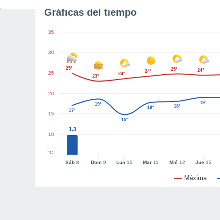
Gráficas del tiempo
35
30
25°
25°
24°
24°
25
24°
23°
20
19°
19°
18°
18°
17°
15
15°
1.3
10
°C
Sáb
8
Dom
9
Lun
10
Mar
11
Mié
12
Jue
13
Máxima