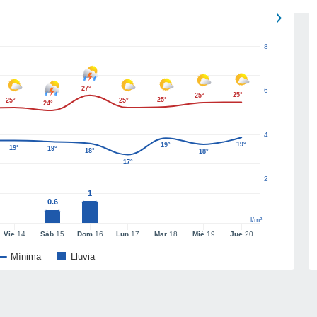
8
27°
6
25°
25°
25°
25°
25°
24°
4
19°
19°
19°
19°
18°
18°
17°
2
1
0.6
l/m²
Vie
14
Sáb
15
Dom
16
Lun
17
Mar
18
Mié
19
Jue
20
Mínima
Lluvia