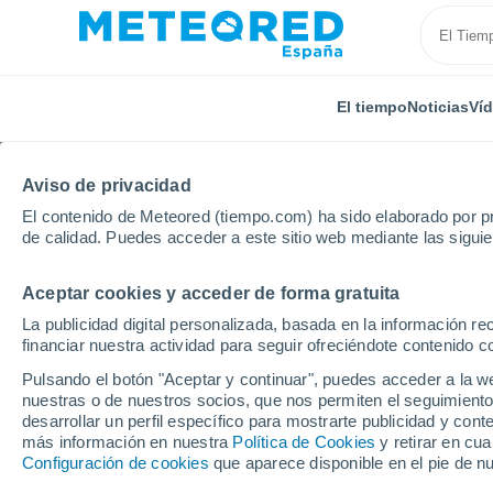
El tiempo
Noticias
Ví
Aviso de privacidad
El contenido de Meteored (tiempo.com) ha sido elaborado por pr
de calidad. Puedes acceder a este sitio web mediante las sigui
Aceptar cookies y acceder de forma gratuita
Inicio
Cantabria
Abanillas
Próxima semana
La publicidad digital personalizada, basada en la información r
financiar nuestra actividad para seguir ofreciéndote contenido c
El tiempo en Abanillas 
Pulsando el botón "Aceptar y continuar", puedes acceder a la w
nuestras o de nuestros socios, que nos permiten el seguimiento
15:49
Sábado
desarrollar un perfil específico para mostrarte publicidad y co
más información en nuestra
Política de Cookies
y retirar en cu
Configuración de cookies
que aparece disponible en el pie de n
Calima