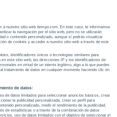
Aviso de nivel naranja
Alerta importante por tormenta en
Abanillas hoy
er a nuestro sitio web tiempo.com. En este caso, te informamos
tizar la navegación por el sitio web, pero no se utilizarán
dad o contenido personalizado, aunque sí podrás visualizar
ción de cookies y acceder a nuestro sitio web a través de este
es, identificadores únicos o tecnologías similares para
n este sitio web, las direcciones IP y los identificadores de
rsonales en virtud de un interés legítimo, algo a lo que puedes
 lluvia
Radar de lluvia
Satélites
Modelos
 al tratamiento de datos en cualquier momento haciendo clic en
miento de datos:
Martes
Miércoles
Jueves
Viernes
uso de datos limitados para seleccionar anuncios básicos, crear
18 Ago
19 Ago
20 Ago
21 Ago
ccionar la publicidad personalizada, crear un perfil para
ontenido personalizado, medir el rendimiento de la publicidad,
vés de estadísticas o a través de la combinación de datos
rvicios, uso de datos limitados con el objetivo de seleccionar el