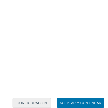
Calendario lunar
Lun
Mar
Mié
Jue
Vie
Sáb
Dom
8
9
10
11
12
13
14
15
16
17
18
19
20
21
CONFIGURACIÓN
ACEPTAR Y CONTINUAR