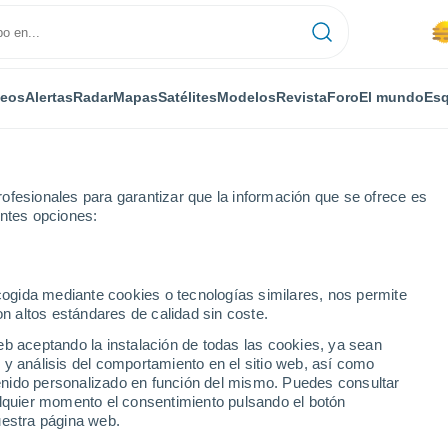
deos
Alertas
Radar
Mapas
Satélites
Modelos
Revista
Foro
El mundo
Esq
ofesionales para garantizar que la información que se ofrece es
entes opciones:
ecogida mediante cookies o tecnologías similares, nos permite
on altos estándares de calidad sin coste.
8 - 14 días
eb aceptando la instalación de todas las cookies, ya sean
 y análisis del comportamiento en el sitio web, así como
...
ntenido personalizado en función del mismo. Puedes consultar
alquier momento el consentimiento pulsando el botón
Por horas
uestra página web.
Se espera lluvia de barro en las
próximas horas