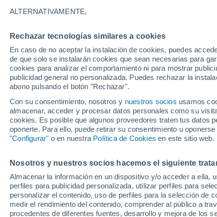
24°
ALTERNATIVAMENTE,
Rechazar tecnologías similares a cookies
UV
6 Alto
En caso de no aceptar la instalación de cookies, puedes acced
Sensación de 24°
FPS
15-25
de que solo se instalarán cookies que sean necesarias para garan
cookies para analizar el comportamiento ni para mostrar publici
publicidad general no personalizada. Puedes rechazar la instala
abono pulsando el botón "Rechazar".
Tormentas muy fuertes
Dejarán lluvias muy intensas, reventones y
Con su consentimiento, nosotros y
nuestros socios
usamos cooki
pedrisco en las comunidades del norte
almacenar, acceder y procesar datos personales como su visita e
cookies. Es posible que algunos proveedores traten tus datos pe
El Tiempo 1 - 7 días
Por horas
Actualidad
Mapa de
oponerte. Para ello, puede retirar su consentimiento u oponerse
"Configurar"
o en nuestra
Política de Cookies
en este sitio web.
Nosotros y nuestros socios hacemos el siguiente trata
Domingo
Lunes
Sábado
Almacenar la información en un dispositivo y/o acceder a ella, 
16 Ago
17 Ago
15 Ago
perfiles para publicidad personalizada, utilizar perfiles para sele
personalizar el contenido, uso de perfiles para la selección de c
medir el rendimiento del contenido, comprender al público a tra
procedentes de diferentes fuentes, desarrollo y mejora de los se
60%
60%