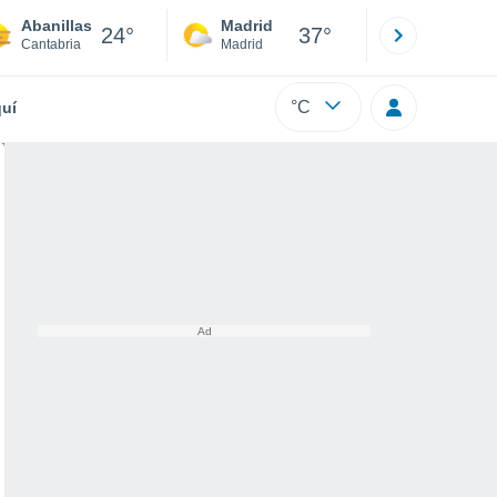
Abanillas
Madrid
Barcelona
24°
37°
Cantabria
Madrid
Barcelona
°C
uí