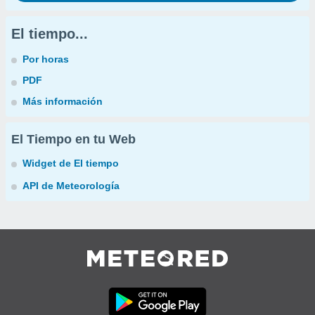
El tiempo...
Por horas
PDF
Más información
El Tiempo en tu Web
Widget de El tiempo
API de Meteorología