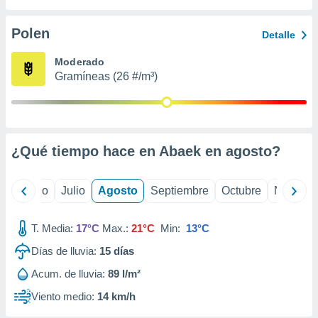
 seleccionar
o.
Polen
Detalle
calización
precisa e
Moderado
ión mediante
Gramíneas (26 #/m³)
, publicidad
dos,
 publicidad
,
¿Qué tiempo hace en Abaek en
agosto
?
ón de
 desarrollo
s.
yo
Junio
Julio
Agosto
Septiembre
Octubre
Noviemb
tros 1199
ios
T. Media:
17°C
Max.:
21°C
Min:
13°C
Días de lluvia:
15
días
Acum. de lluvia:
89 l/m²
Viento medio:
14 km/h