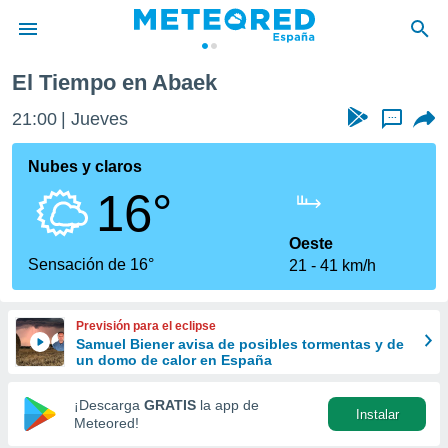
El Tiempo en Abaek
privacidad
21:00
Jueves
...
o de
tiempo.com)
borado por
Nubes y claros
es para
16°
ue la
 que se
e calidad.
Oeste
eder a este
Sensación de 16°
21
41 km/h
ediante las
opciones:
Previsión para el eclipse
ookies y
Samuel Biener avisa de posibles tormentas y de
e forma
un domo de calor en España
d digital
¡Descarga
GRATIS
la app de
Instalar
ada, basada
Meteored!
mación