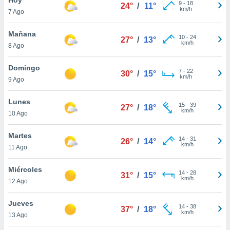
9
-
18
24°
/
11°
km/h
7 Ago
do en
 mismo.
sultar más
Mañana
10
-
24
27°
/
13°
 en nuestra
km/h
8 Ago
 Cookies
y
ualquier
Domingo
7
-
22
30°
/
15°
km/h
9 Ago
ento
 botón
ación de
Lunes
15
-
39
27°
/
18°
kies
km/h
10 Ago
 disponible
e nuestra
Martes
14
-
31
.
26°
/
14°
km/h
11 Ago
IVAMENTE,
Miércoles
14
-
28
31°
/
15°
km/h
12 Ago
as
 a cookies
Jueves
14
-
38
37°
/
18°
km/h
 no aceptar
13 Ago
ón de