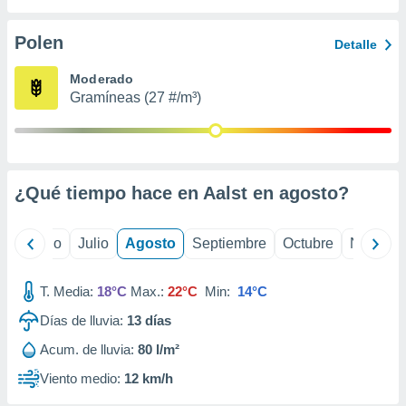
 seleccionar
o.
Polen
Detalle
calización
precisa e
Moderado
ión mediante
Gramíneas (27 #/m³)
, publicidad
dos,
 publicidad
,
¿Qué tiempo hace en Aalst en
agosto
?
ón de
 desarrollo
s.
yo
Junio
Julio
Agosto
Septiembre
Octubre
Noviemb
tros 1199
ios
T. Media:
18°C
Max.:
22°C
Min:
14°C
Días de lluvia:
13
días
Acum. de lluvia:
80 l/m²
Viento medio:
12 km/h