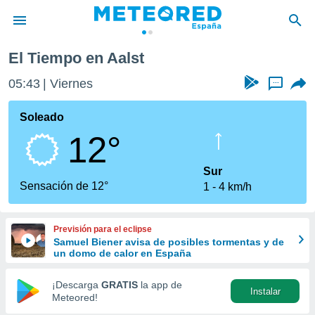
t
El Tiempo en Aalst
privacidad
05:43
Viernes
...
o de
tiempo.com)
borado por
Soleado
es para
12°
ue la
 que se
e calidad.
Sur
eder a este
Sensación de 12°
1
4 km/h
ediante las
opciones:
Previsión para el eclipse
ookies y
Samuel Biener avisa de posibles tormentas y de
e forma
un domo de calor en España
d digital
¡Descarga
GRATIS
la app de
Instalar
ada, basada
Meteored!
mación