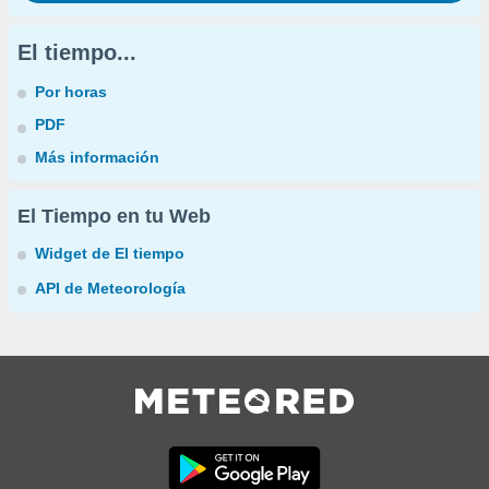
El tiempo...
Por horas
PDF
Más información
El Tiempo en tu Web
Widget de El tiempo
API de Meteorología