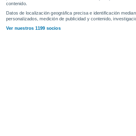
Viernes
7
Sábado
8
contenido.
Datos de localización geográfica precisa e identificación mediant
personalizados, medición de publicidad y contenido, investigació
Ver nuestros 1199 socios
La previsión del tiempo por horas e
VIERNES, 07 DE AGOSTO
De madrugada
Neblina
Salida del sol a las
07:10
Puesta del sol a las
21:26
Primera luz a las
06:38
Última luz a las
21:58
Fase Lunar