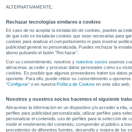
Gráfica del tiempo por horas en V
ALTERNATIVAMENTE,
SÍMBOLO
TEMPERATURA
Rechazar tecnologías similares a cookies
En caso de no aceptar la instalación de cookies, puedes acced
00
03
06
09
12
15
18
21
00
03
06
09
de que solo se instalarán cookies que sean necesarias para garan
cookies para analizar el comportamiento ni para mostrar publici
publicidad general no personalizada. Puedes rechazar la instala
abono pulsando el botón "Rechazar".
Con su consentimiento, nosotros y
nuestros socios
usamos cooki
27°
27°
almacenar, acceder y procesar datos personales como su visita e
cookies. Es posible que algunos proveedores traten tus datos pe
23°
oponerte. Para ello, puede retirar su consentimiento u oponerse
22°
"Configurar"
o en nuestra
Política de Cookies
en este sitio web.
19°
18°
17°
17°
Nosotros y nuestros socios hacemos el siguiente trata
14°
14°
14°
Almacenar la información en un dispositivo y/o acceder a ella, 
perfiles para publicidad personalizada, utilizar perfiles para sele
personalizar el contenido, uso de perfiles para la selección de c
medir el rendimiento del contenido, comprender al público a tra
procedentes de diferentes fuentes, desarrollo y mejora de los se