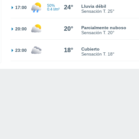
50%
24°
Lluvia débil
17:00
0.4 l/m²
Sensación T.
25°
20°
Parcialmente nuboso
20:00
Sensación T.
20°
18°
Cubierto
23:00
Sensación T.
18°