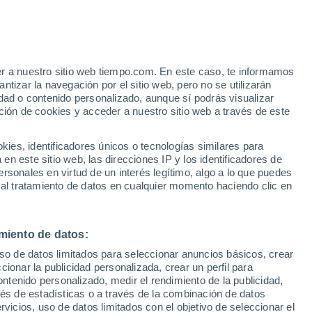
alle de Losa
VIENTO
PRECIPITACIÓN
er a nuestro sitio web tiempo.com. En este caso, te informamos
12
15
18
21
00
03
06
09
12
15
18
21
00
tizar la navegación por el sitio web, pero no se utilizarán
dad o contenido personalizado, aunque sí podrás visualizar
ción de cookies y acceder a nuestro sitio web a través de este
es, identificadores únicos o tecnologías similares para
27°
n este sitio web, las direcciones IP y los identificadores de
25°
24°
rsonales en virtud de un interés legítimo, algo a lo que puedes
24°
30°
23°
22°
 al tratamiento de datos en cualquier momento haciendo clic en
20°
20°
19°
18°
18°
18°
miento de datos:
uso de datos limitados para seleccionar anuncios básicos, crear
ccionar la publicidad personalizada, crear un perfil para
7.7
ontenido personalizado, medir el rendimiento de la publicidad,
vés de estadísticas o a través de la combinación de datos
1.3
rvicios, uso de datos limitados con el objetivo de seleccionar el
0.4
0.3