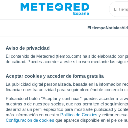
El tiempo
Noticias
Ví
Aviso de privacidad
El contenido de Meteored (tiempo.com) ha sido elaborado por pr
de calidad. Puedes acceder a este sitio web mediante las sigui
Aceptar cookies y acceder de forma gratuita
Inicio
Castilla y León
Provincia de Burgos
Valle
La publicidad digital personalizada, basada en la información r
financiar nuestra actividad para seguir ofreciéndote contenido c
El tiempo en Valle de 
Pulsando el botón "Aceptar y continuar", puedes acceder a la w
nuestras o de nuestros socios, que nos permiten el seguimiento
desarrollar un perfil específico para mostrarte publicidad y co
El Tiempo 1 - 7 días
Por horas
más información en nuestra
Política de Cookies
y retirar en cu
Configuración de cookies
que aparece disponible en el pie de n