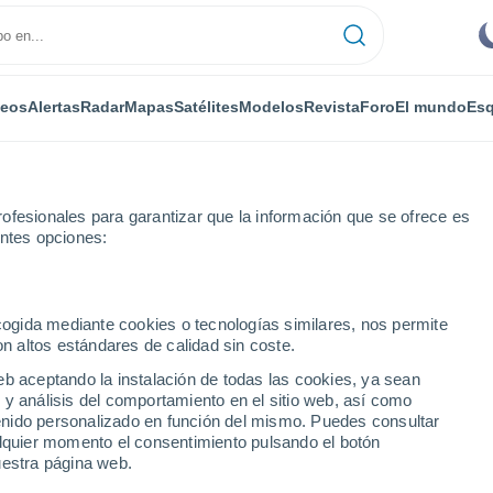
deos
Alertas
Radar
Mapas
Satélites
Modelos
Revista
Foro
El mundo
Esq
ofesionales para garantizar que la información que se ofrece es
entes opciones:
 de Losa
Por horas
ecogida mediante cookies o tecnologías similares, nos permite
on altos estándares de calidad sin coste.
Losa por horas
eb aceptando la instalación de todas las cookies, ya sean
 y análisis del comportamiento en el sitio web, así como
ntenido personalizado en función del mismo. Puedes consultar
alquier momento el consentimiento pulsando el botón
uestra página web.