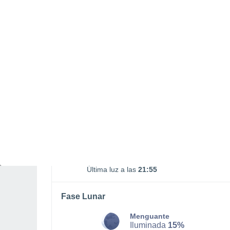
DOMINGO, 09 DE AGOSTO
Por la tarde
Lluvia débil con cielo
parcialmente nuboso
Salida del sol a las
07:12
Puesta del sol a las
21:23
Primera luz a las
06:40
Última luz a las
21:55
Fase Lunar
Menguante
Iluminada
15%