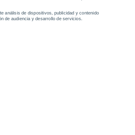
Domingo
9
e análisis de dispositivos, publicidad y contenido
n de audiencia y desarrollo de servicios.
n Valle de Losa
14°
Neblina
02:00
Sensación T.
14°
14°
Neblina
05:00
Sensación T.
14°
14°
Parcialmente nuboso
08:00
Sensación T.
14°
22°
Soleado
11:00
Sensación T.
22°