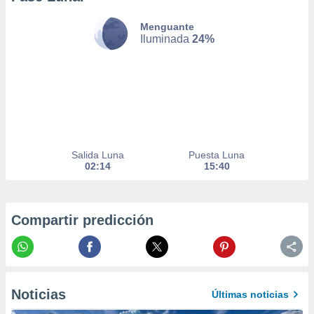
nto,
Menguante
Iluminada
24%
cios
kies,
ores únicos
as similares
nar,
rocesar
onales como
 este sitio
recciones IP
Salida Luna
Puesta Luna
ficadores de
02:14
15:40
 posible
s
 traten tus
nales en
Compartir predicción
 interés
go a lo que
nerte. Para
retirar su
ento u
Noticias
Últimas noticias
 de datos