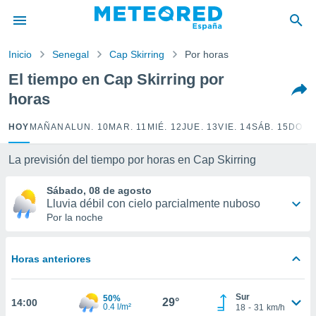
privacidad
o de
Inicio
Senegal
Cap Skirring
Por horas
tiempo.com)
borado por
El tiempo en Cap Skirring por
es para
horas
ue la
 que se
e calidad.
HOY
MAÑANA
LUN. 10
MAR. 11
MIÉ. 12
JUE. 13
VIE. 14
SÁB. 15
DOM.
eder a este
ediante las
La previsión del tiempo por horas en Cap Skirring
opciones:
Sábado, 08 de agosto
ookies y
Lluvia débil con cielo parcialmente nuboso
e forma
Por la noche
d digital
ada, basada
Horas anteriores
mación
ediante
ecnologías
Sur
50%
29°
14:00
nos permite
0.4 l/m²
18
-
31
km/h