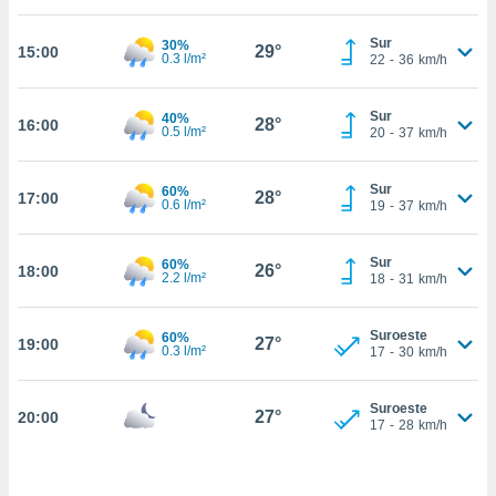
estra
ara seguir
Sur
30%
e contenido
29°
15:00
0.3 l/m²
22
-
36
km/h
stándares
ACEPTAR
sin coste.
Y
Sur
40%
CONTINUAR
28°
16:00
 botón
0.5 l/m²
20
-
37
km/h
continuar",
der a la
CONFIGURACIÓN
ndo la
Sur
60%
28°
17:00
0.6 l/m²
19
-
37
km/h
 de todas
, ya sean
de nuestros
Sur
60%
26°
18:00
 nos
2.2 l/m²
18
-
31
km/h
 y análisis
tamiento en
Suroeste
60%
27°
19:00
0.3 l/m²
17
-
30
km/h
b, así como
un perfil
para
Suroeste
27°
20:00
ublicidad y
17
-
28
km/h
do en
 mismo.