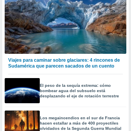
er momento
ic en
o en
 Cookies
en
eb.
y
socios
el
Viajes para caminar sobre glaciares: 4 rincones de
to de
Sudamérica que parecen sacados de un cuento
la
 en un
El peso de la sequía extrema: cómo
 y/o acceder
bombear agua del subsuelo está
 de datos
desplazando el eje de rotación terrestre
ara
 anuncios
ar perfiles
Los megaincendios en el sur de Francia
idad
hacen estallar a más de 400 proyectiles
a, utilizar
olvidados de la Segunda Guerra Mundial
a