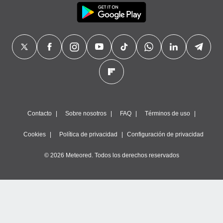
precisa e
ión mediante
, publicidad
dos,
 publicidad
,
ón de
 desarrollo
s.
Contacto
Sobre nosotros
FAQ
Términos de uso
tros 1199
ios
Cookies
Política de privacidad
Configuración de privacidad
© 2026 Meteored. Todos los derechos reservados