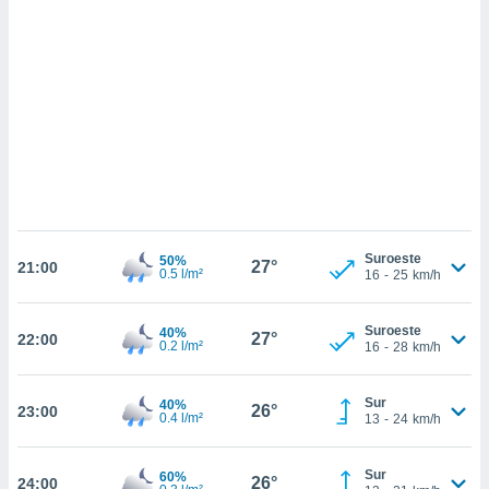
sultar más
 en nuestra
 Cookies
y
ualquier
ento
 botón
ación de
kies
 disponible
e nuestra
.
Suroeste
50%
27°
21:00
0.5 l/m²
16
-
25
km/h
IVAMENTE,
Suroeste
40%
27°
22:00
as
0.2 l/m²
16
-
28
km/h
 a cookies
 no aceptar
Sur
40%
26°
23:00
ón de
0.4 l/m²
13
-
24
km/h
uedes
uestro sitio
.com. En
Sur
60%
26°
24:00