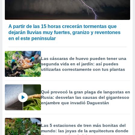
 la
da, crear un
personalizar
A partir de las 15 horas crecerán tormentas que
o, uso de
dejarán lluvias muy fuertes, granizo y reventones
a la
e contenido
en el este peninsular
do, medir el
 de la
medir el
Las cáscaras de huevo pueden tener una
 del
segunda vida en el jardín: así puedes
 comprender
utilizarlas correctamente con tus plantas
 través de
s o a través
nación de
edentes de
Qué provocó la gran plaga de langostas en
fuentes,
Rusia: desvelan las causas del gigantesco
y mejora de
enjambre que invadió Daguestán
os, uso de
ados con el
 seleccionar
o.
Las 5 estaciones de tren más bonitas del
mundo: las joyas de la arquitectura donde
calización