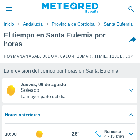
privacidad
o de
Inicio
Andalucía
Provincia de Córdoba
Santa Eufemia
tiempo.com)
borado por
El tiempo en Santa Eufemia por
es para
horas
ue la
 que se
e calidad.
HOY
MAÑANA
SÁB. 08
DOM. 09
LUN. 10
MAR. 11
MIÉ. 12
JUE. 13
VIE.
eder a este
ediante las
La previsión del tiempo por horas en Santa Eufemia
opciones:
Jueves, 06 de agosto
ookies y
Soleado
e forma
La mayor parte del día
d digital
ada, basada
Horas anteriores
mación
ediante
ecnologías
Noroeste
26°
10:00
nos permite
4
-
15
km/h