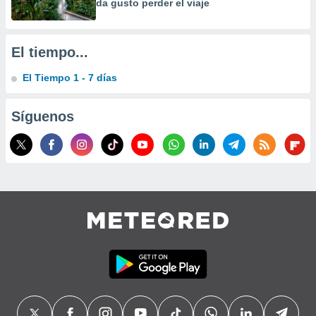
da gusto perder el viaje
precisa e
ión mediante
, publicidad
El tiempo...
dos,
El Tiempo 1 - 7 días
 publicidad
,
Síguenos
ón de
 desarrollo
s.
tros 1199
ios