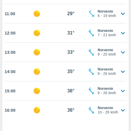
estra
ara seguir
Noroeste
e contenido
29°
11:00
6
-
19
km/h
stándares
ACEPTAR
sin coste.
Y
Noroeste
CONTINUAR
31°
12:00
 botón
7
-
21
km/h
continuar",
der a la
CONFIGURACIÓN
ndo la
Noroeste
33°
13:00
9
-
25
km/h
 de todas
, ya sean
de nuestros
Noroeste
35°
14:00
 nos
9
-
26
km/h
 y análisis
tamiento en
Noroeste
36°
15:00
9
-
26
km/h
b, así como
un perfil
para
Noroeste
36°
16:00
ublicidad y
10
-
28
km/h
do en
 mismo.