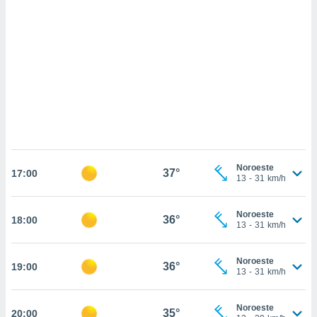
sultar más
 en nuestra
 Cookies
y
ualquier
ento
 botón
ación de
kies
 disponible
e nuestra
.
Noroeste
37°
17:00
13
-
31
km/h
IVAMENTE,
Noroeste
36°
18:00
as
13
-
31
km/h
 a cookies
 no aceptar
Noroeste
36°
19:00
ón de
13
-
31
km/h
uedes
uestro sitio
.com. En
Noroeste
35°
20:00