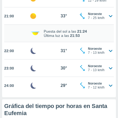
12
-
29
km/h
te
 de que
talarán
Noroeste
33°
21:00
e sean
7
-
25
km/h
para
a
Puesta del sol a las
21:24
por el sitio
Última luz a las
21:53
o se
cookies para
Noroeste
31°
22:00
nto ni para
7
-
13
km/h
licidad o
Noroeste
ado, aunque
30°
23:00
7
-
13
km/h
sualizar
general no
ada. Puedes
Noroeste
29°
24:00
 instalación
7
-
12
km/h
y acceder a
io web a
ste abono
Gráfica del tiempo por horas en Santa
 botón
.
Eufemia