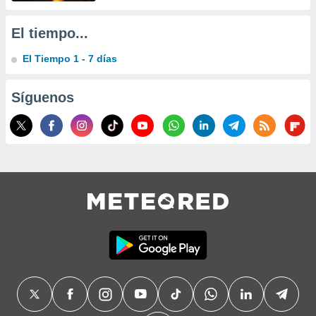
precisa e
ión mediante
El tiempo...
, publicidad
El Tiempo 1 - 7 días
dos,
 publicidad
Síguenos
,
ón de
 desarrollo
s.
tros 1199
ios