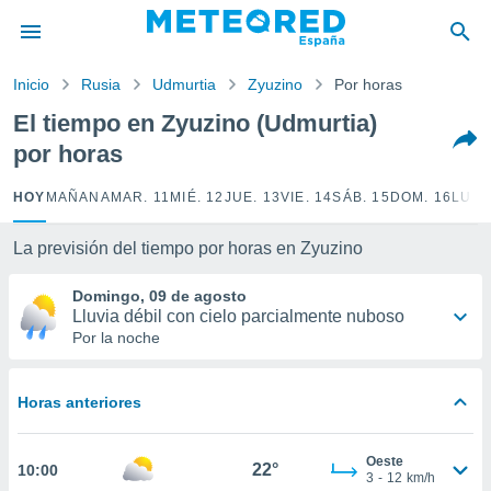
privacidad
o de
Inicio
Rusia
Udmurtia
Zyuzino
Por horas
tiempo.com)
borado por
El tiempo en Zyuzino (Udmurtia)
es para
por horas
ue la
 que se
e calidad.
HOY
MAÑANA
MAR. 11
MIÉ. 12
JUE. 13
VIE. 14
SÁB. 15
DOM. 16
LUN.
eder a este
ediante las
La previsión del tiempo por horas en Zyuzino
opciones:
Domingo, 09 de agosto
ookies y
Lluvia débil con cielo parcialmente nuboso
e forma
Por la noche
d digital
ada, basada
Horas anteriores
mación
ediante
ecnologías
Oeste
22°
10:00
nos permite
3
-
12
km/h