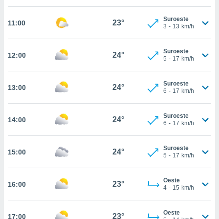
estra
ara seguir
Suroeste
e contenido
23°
11:00
3
-
13
km/h
stándares
ACEPTAR
sin coste.
Y
Suroeste
CONTINUAR
24°
12:00
 botón
5
-
17
km/h
continuar",
der a la
CONFIGURACIÓN
ndo la
Suroeste
24°
13:00
6
-
17
km/h
 de todas
, ya sean
de nuestros
Suroeste
24°
14:00
 nos
6
-
17
km/h
 y análisis
tamiento en
Suroeste
24°
15:00
5
-
17
km/h
b, así como
un perfil
para
Oeste
23°
16:00
ublicidad y
4
-
15
km/h
do en
Oeste
 mismo.
23°
17:00