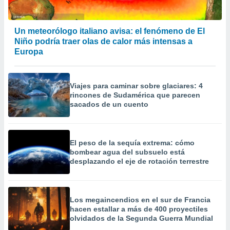
 la
da, crear un
Un meteorólogo italiano avisa: el fenómeno de El
personalizar
Niño podría traer olas de calor más intensas a
o, uso de
Europa
a la
e contenido
do, medir el
 de la
Viajes para caminar sobre glaciares: 4
medir el
rincones de Sudamérica que parecen
 del
sacados de un cuento
 comprender
 través de
s o a través
El peso de la sequía extrema: cómo
nación de
bombear agua del subsuelo está
edentes de
desplazando el eje de rotación terrestre
fuentes,
y mejora de
os, uso de
ados con el
Los megaincendios en el sur de Francia
 seleccionar
hacen estallar a más de 400 proyectiles
o.
olvidados de la Segunda Guerra Mundial
calización