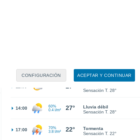
20°
Cielo despejado
02:00
Sensación T.
20°
19°
Nubes y claros
05:00
Sensación T.
19°
22°
Nubes y claros
08:00
Sensación T.
20°
CONFIGURACIÓN
ACEPTAR Y CONTINUAR
27°
Nubes y claros
11:00
Sensación T.
28°
60%
27°
Lluvia débil
14:00
0.4 l/m²
Sensación T.
28°
70%
22°
Tormenta
17:00
3.8 l/m²
Sensación T.
22°