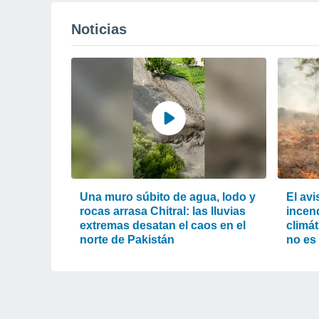
Noticias
Una muro súbito de agua, lodo y
El av
rocas arrasa Chitral: las lluvias
incend
extremas desatan el caos en el
climát
norte de Pakistán
no es 