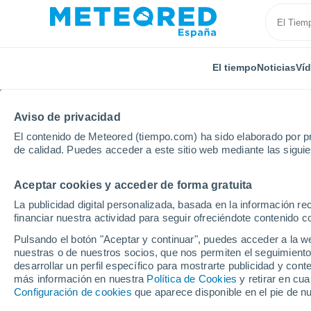
El tiempo
Noticias
Ví
Aviso de privacidad
El contenido de Meteored (tiempo.com) ha sido elaborado por pr
de calidad. Puedes acceder a este sitio web mediante las sigui
Aceptar cookies y acceder de forma gratuita
Inicio
Rusia
Óblast de Kursk
Lgov
Por hora
La publicidad digital personalizada, basada en la información r
financiar nuestra actividad para seguir ofreciéndote contenido c
El tiempo en Lgov por
Pulsando el botón "Aceptar y continuar", puedes acceder a la w
nuestras o de nuestros socios, que nos permiten el seguimiento
desarrollar un perfil específico para mostrarte publicidad y co
El Tiempo 1 - 7 días
Por horas
más información en nuestra
Política de Cookies
y retirar en cu
Configuración de cookies
que aparece disponible en el pie de n