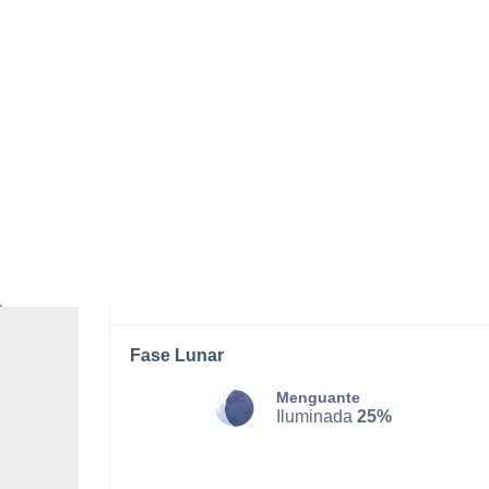
SÁBADO, 08 DE AGOSTO
Por la tarde
Chubascos tormentosos con
cielo parcialmente nuboso
Salida del sol a las
05:12
Puesta del sol a las
20:15
Primera luz a las
04:33
Última luz a las
20:54
Fase Lunar
Menguante
Iluminada
25%