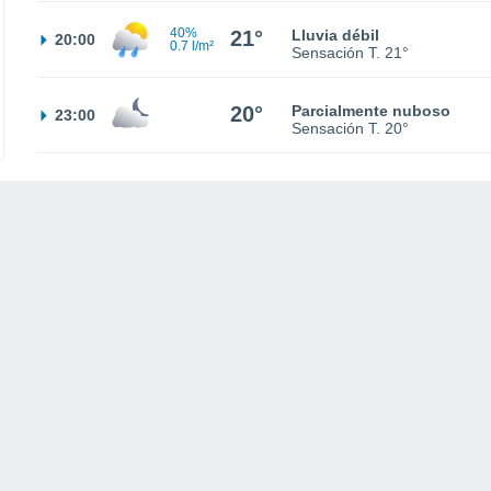
40%
21°
Lluvia débil
20:00
0.7 l/m²
Sensación T.
21°
20°
Parcialmente nuboso
23:00
Sensación T.
20°