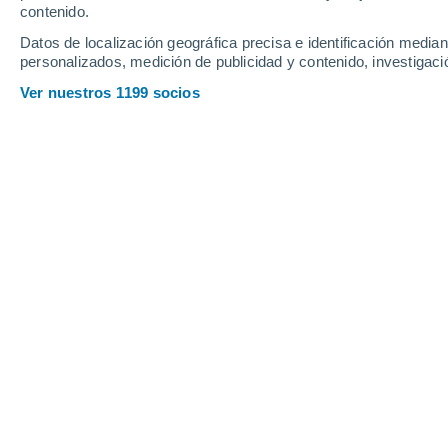
Jueves
6
Viernes
7
contenido.
Datos de localización geográfica precisa e identificación mediant
personalizados, medición de publicidad y contenido, investigació
Ver nuestros 1199 socios
La previsión del tiempo por horas e
JUEVES, 06 DE AGOSTO
De madrugada
Lluvia débil con cielo
parcialmente nuboso
Salida del sol a las
05:09
Puesta del sol a las
20:19
Primera luz a las
04:29
Última luz a las
20:58
Fase Lunar