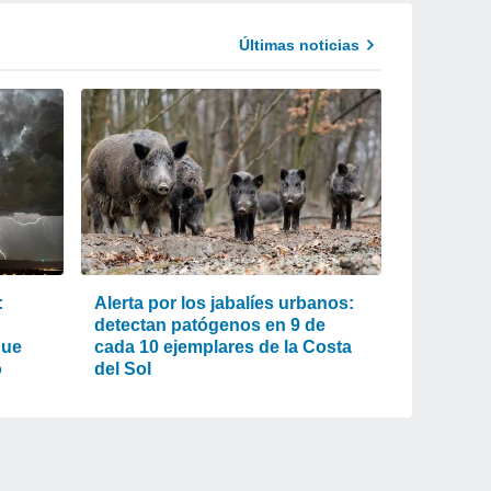
Últimas noticias
:
Alerta por los jabalíes urbanos:
detectan patógenos en 9 de
que
cada 10 ejemplares de la Costa
o
del Sol