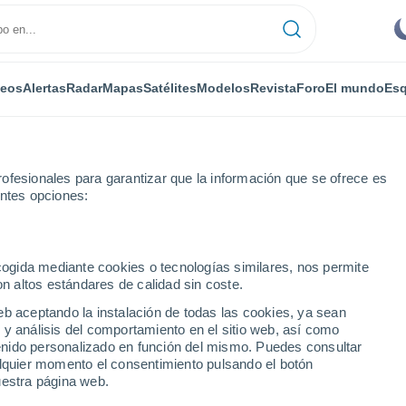
deos
Alertas
Radar
Mapas
Satélites
Modelos
Revista
Foro
El mundo
Esq
ofesionales para garantizar que la información que se ofrece es
entes opciones:
s
ecogida mediante cookies o tecnologías similares, nos permite
on altos estándares de calidad sin coste.
 horas
eb aceptando la instalación de todas las cookies, ya sean
 y análisis del comportamiento en el sitio web, así como
ntenido personalizado en función del mismo. Puedes consultar
alquier momento el consentimiento pulsando el botón
uestra página web.