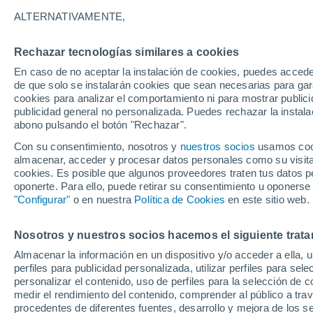
Gráfica del tiempo por horas en 
ALTERNATIVAMENTE,
SÍMBOLO
TEMPERATURA
Rechazar tecnologías similares a cookies
En caso de no aceptar la instalación de cookies, puedes acced
00
03
06
09
12
15
18
21
00
03
06
09
de que solo se instalarán cookies que sean necesarias para garan
cookies para analizar el comportamiento ni para mostrar publici
publicidad general no personalizada. Puedes rechazar la instala
abono pulsando el botón "Rechazar".
33°
Con su consentimiento, nosotros y
nuestros socios
usamos cooki
32°
31°
almacenar, acceder y procesar datos personales como su visita e
cookies. Es posible que algunos proveedores traten tus datos pe
27°
oponerte. Para ello, puede retirar su consentimiento u oponerse
26°
"Configurar"
o en nuestra
Política de Cookies
en este sitio web.
25°
25°
24°
22°
22°
21°
Nosotros y nuestros socios hacemos el siguiente trata
Almacenar la información en un dispositivo y/o acceder a ella, 
perfiles para publicidad personalizada, utilizar perfiles para sele
personalizar el contenido, uso de perfiles para la selección de c
medir el rendimiento del contenido, comprender al público a tra
procedentes de diferentes fuentes, desarrollo y mejora de los se
0.2