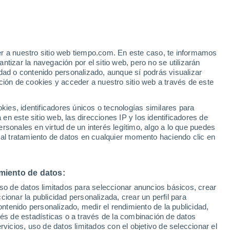
Lgov
VIENTO
PRECIPITACIÓN
er a nuestro sitio web tiempo.com. En este caso, te informamos
12
15
18
21
00
03
06
09
12
15
18
21
00
tizar la navegación por el sitio web, pero no se utilizarán
dad o contenido personalizado, aunque sí podrás visualizar
ción de cookies y acceder a nuestro sitio web a través de este
es, identificadores únicos o tecnologías similares para
32°
31°
n este sitio web, las direcciones IP y los identificadores de
31°
rsonales en virtud de un interés legítimo, algo a lo que puedes
 al tratamiento de datos en cualquier momento haciendo clic en
27°
27°
24°
22°
22°
22°
21°
miento de datos:
20°
20°
19°
uso de datos limitados para seleccionar anuncios básicos, crear
ccionar la publicidad personalizada, crear un perfil para
3.8
ontenido personalizado, medir el rendimiento de la publicidad,
vés de estadísticas o a través de la combinación de datos
1.2
1
0.7
0.5
0.4
rvicios, uso de datos limitados con el objetivo de seleccionar el