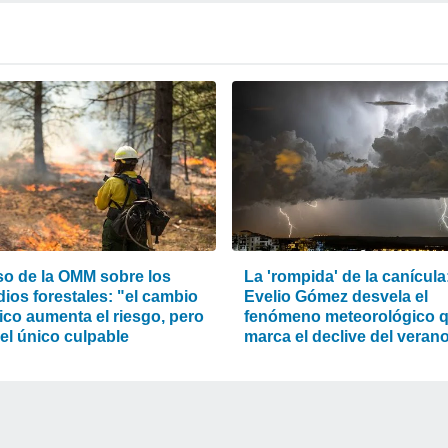
iso de la OMM sobre los
La 'rompida' de la canícula
ios forestales: "el cambio
Evelio Gómez desvela el
ico aumenta el riesgo, pero
fenómeno meteorológico 
el único culpable
marca el declive del veran