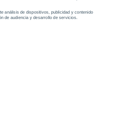
Sábado
8
e análisis de dispositivos, publicidad y contenido
n de audiencia y desarrollo de servicios.
n Lgov
30%
22°
Lluvia débil
02:00
0.2 l/m²
Sensación T.
21°
21°
Nubes y claros
05:00
Sensación T.
21°
25°
Soleado
08:00
Sensación T.
26°
31°
Soleado
11:00
Sensación T.
32°