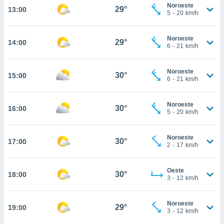
estra
Noroeste
29°
13:00
ara seguir
5
-
20
km/h
e contenido
stándares
ACEPTAR
Noroeste
sin coste.
29°
14:00
Y
6
-
21
km/h
CONTINUAR
 botón
continuar",
Noroeste
30°
15:00
der a la
CONFIGURACIÓN
6
-
21
km/h
ndo la
 de todas
, ya sean
Noroeste
30°
16:00
5
-
20
km/h
de nuestros
 nos
Noroeste
30°
17:00
 y análisis
2
-
17
km/h
tamiento en
b, así como
un perfil
Oeste
30°
18:00
3
-
12
km/h
para
ublicidad y
Noroeste
29°
19:00
do en
3
-
12
km/h
 mismo.