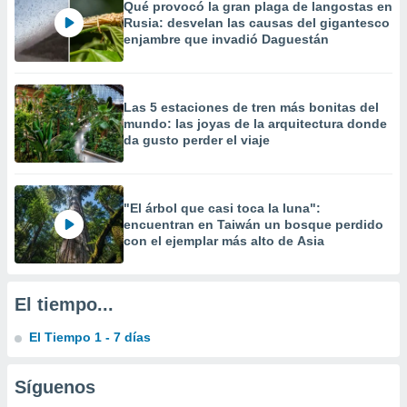
Qué provocó la gran plaga de langostas en
 la
Rusia: desvelan las causas del gigantesco
enjambre que invadió Daguestán
da, crear un
personalizar
o, uso de
a la
Las 5 estaciones de tren más bonitas del
e contenido
mundo: las joyas de la arquitectura donde
do, medir el
da gusto perder el viaje
 de la
medir el
 del
 comprender
"El árbol que casi toca la luna":
 través de
encuentran en Taiwán un bosque perdido
s o a través
con el ejemplar más alto de Asia
nación de
edentes de
fuentes,
El tiempo...
y mejora de
os, uso de
El Tiempo 1 - 7 días
ados con el
 seleccionar
o.
Síguenos
calización