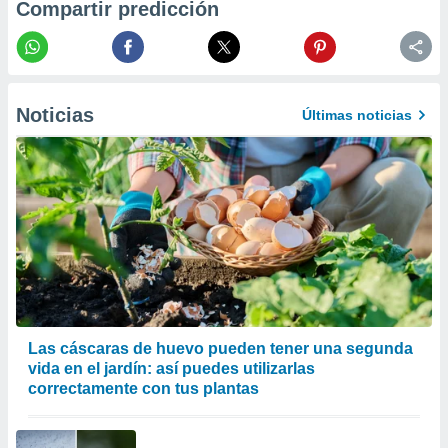
Compartir predicción
er momento
ic en
o en
 Cookies
en
eb.
Noticias
Últimas noticias
y
socios
el
to de
la
 en un
 y/o acceder
 de datos
ara
Las cáscaras de huevo pueden tener una segunda
 anuncios
vida en el jardín: así puedes utilizarlas
ar perfiles
correctamente con tus plantas
idad
a, utilizar
a