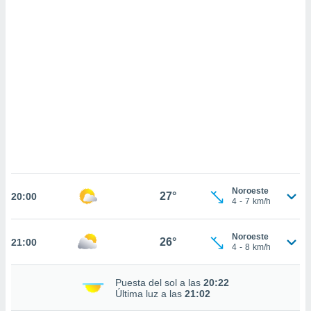
sultar más
 en nuestra
 Cookies
y
ualquier
ento
 botón
ación de
kies
 disponible
e nuestra
.
IVAMENTE,
Noroeste
27°
20:00
4
-
7
km/h
as
 a cookies
Noroeste
26°
21:00
4
-
8
km/h
 no aceptar
ón de
uedes
Puesta del sol a las
20:22
uestro sitio
Última luz a las
21:02
.com. En