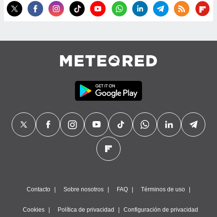
precisa e
ión mediante
, publicidad
dos,
 publicidad
,
ón de
 desarrollo
s.
tros 1199
ios
Contacto
Sobre nosotros
FAQ
Términos de uso
Cookies
Política de privacidad
Configuración de privacidad