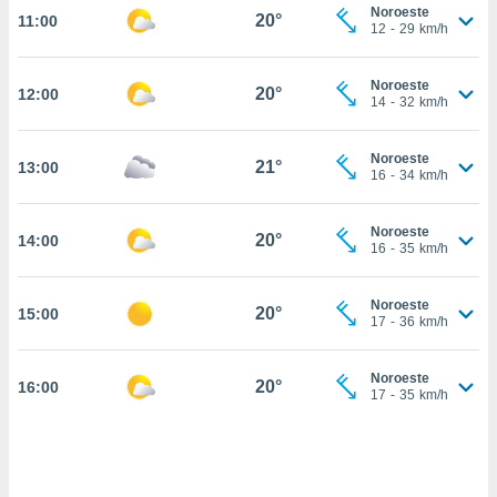
estra
Noroeste
20°
11:00
ara seguir
12
-
29
km/h
e contenido
stándares
ACEPTAR
Noroeste
sin coste.
20°
12:00
Y
14
-
32
km/h
CONTINUAR
 botón
continuar",
Noroeste
21°
13:00
der a la
CONFIGURACIÓN
16
-
34
km/h
ndo la
 de todas
, ya sean
Noroeste
20°
14:00
16
-
35
km/h
de nuestros
 nos
Noroeste
20°
15:00
 y análisis
17
-
36
km/h
tamiento en
b, así como
un perfil
Noroeste
20°
16:00
17
-
35
km/h
para
ublicidad y
do en
 mismo.