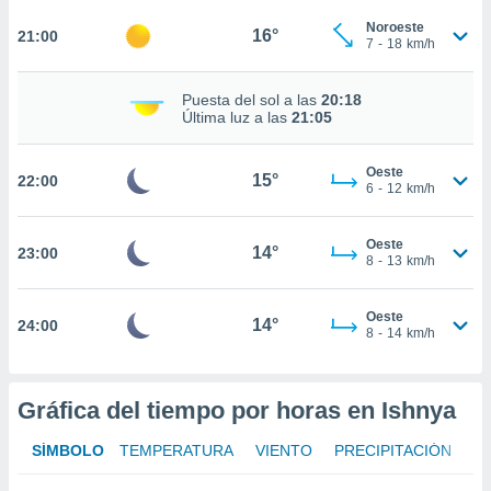
te
 de que
Noroeste
16°
21:00
7
-
18
km/h
talarán
e sean
para
Puesta del sol a las
20:18
a
Última luz a las
21:05
por el sitio
o se
Oeste
cookies para
15°
22:00
6
-
12
km/h
nto ni para
licidad o
Oeste
14°
23:00
8
-
13
km/h
ado, aunque
sualizar
Oeste
general no
14°
24:00
8
-
14
km/h
ada. Puedes
 instalación
y acceder a
io web a
Gráfica del tiempo por horas en Ishnya
ste abono
 botón
SÍMBOLO
TEMPERATURA
VIENTO
PRECIPITACIÓN
.