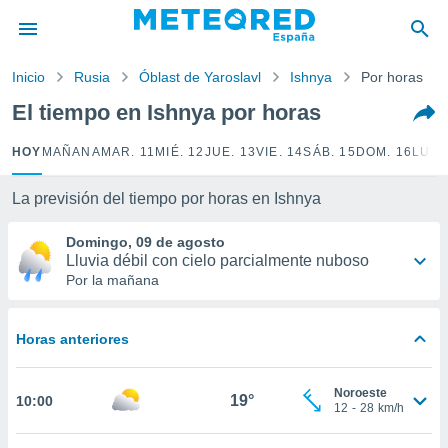
privacidad
o de
Inicio
Rusia
Óblast de Yaroslavl
Ishnya
Por horas
tiempo.com)
borado por
El tiempo en Ishnya por horas
es para
ue la
HOY
MAÑANA
MAR. 11
MIÉ. 12
JUE. 13
VIE. 14
SÁB. 15
DOM. 16
LUN.
 que se
e calidad.
eder a este
La previsión del tiempo por horas en Ishnya
ediante las
opciones:
Domingo, 09 de agosto
Lluvia débil con cielo parcialmente nuboso
ookies y
Por la mañana
e forma
Horas anteriores
d digital
ada, basada
mación
Noroeste
ediante
19°
10:00
12
-
28
km/h
ecnologías
nos permite