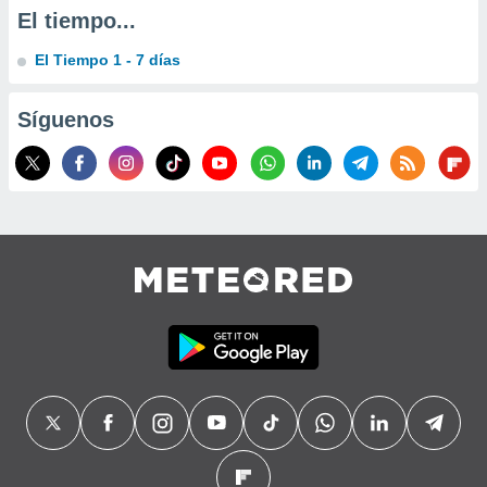
precisa e
El tiempo...
ión mediante
El Tiempo 1 - 7 días
, publicidad
Síguenos
dos,
 publicidad
,
ón de
 desarrollo
s.
tros 1199
ios