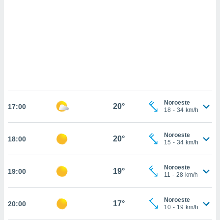
sultar más
 en nuestra
 Cookies
y
ualquier
ento
 botón
ación de
kies
 disponible
e nuestra
Noroeste
20°
.
17:00
18
-
34
km/h
IVAMENTE,
Noroeste
20°
18:00
15
-
34
km/h
as
 a cookies
Noroeste
19°
19:00
11
-
28
km/h
 no aceptar
ón de
uedes
Noroeste
17°
20:00
uestro sitio
10
-
19
km/h
.com. En