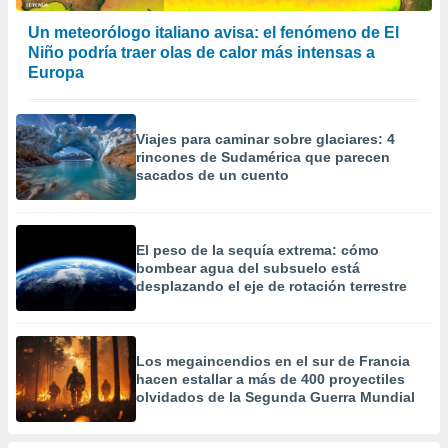
 la
Un meteorólogo italiano avisa: el fenómeno de El
da, crear un
Niño podría traer olas de calor más intensas a
personalizar
Europa
o, uso de
a la
e contenido
Viajes para caminar sobre glaciares: 4
do, medir el
rincones de Sudamérica que parecen
 de la
sacados de un cuento
medir el
 del
 comprender
 través de
El peso de la sequía extrema: cómo
s o a través
bombear agua del subsuelo está
nación de
desplazando el eje de rotación terrestre
edentes de
fuentes,
y mejora de
os, uso de
Los megaincendios en el sur de Francia
ados con el
hacen estallar a más de 400 proyectiles
 seleccionar
olvidados de la Segunda Guerra Mundial
o.
calización