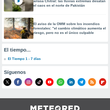
arrasa Chitral: las lluvias extremas desatan
 la
el caos en el norte de Pakistán
da, crear un
personalizar
o, uso de
El aviso de la OMM sobre los incendios
a la
forestales: "el cambio climático aumenta el
e contenido
riesgo, pero no es el único culpable
do, medir el
 de la
medir el
El tiempo...
 del
 comprender
El Tiempo 1 - 7 días
 través de
s o a través
nación de
Síguenos
edentes de
fuentes,
y mejora de
os, uso de
ados con el
 seleccionar
o.
calización