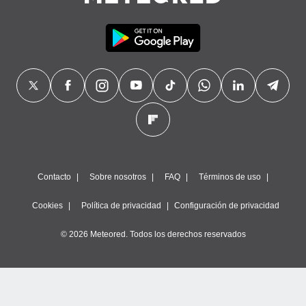
precisa e
ión mediante
, publicidad
dos,
 publicidad
,
ón de
 desarrollo
s.
tros 1199
ios
Contacto
Sobre nosotros
FAQ
Términos de uso
Cookies
Política de privacidad
Configuración de privacidad
© 2026 Meteored. Todos los derechos reservados