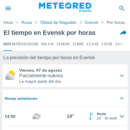
privacidad
o de
Inicio
Rusia
Óblast de Magadán
Evensk
Por horas
tiempo.com)
borado por
El tiempo en Evensk por horas
es para
ue la
HOY
MAÑANA
DOM. 09
LUN. 10
MAR. 11
MIÉ. 12
JUE. 13
VIE. 14
SÁB.
 que se
e calidad.
eder a este
La previsión del tiempo por horas en Evensk
ediante las
opciones:
Viernes, 07 de agosto
Parcialmente nuboso
ookies y
La mayor parte del día
e forma
Horas anteriores
d digital
ada, basada
mación
Norte
ediante
14°
14:00
20
-
34
km/h
ecnologías
nos permite