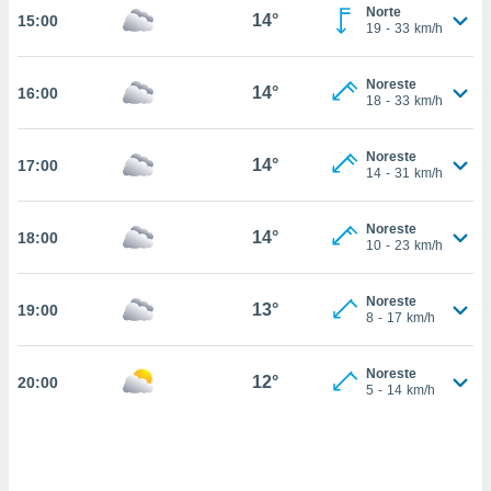
estra
Norte
14°
15:00
ara seguir
19
-
33
km/h
e contenido
stándares
ACEPTAR
Noreste
sin coste.
14°
16:00
Y
18
-
33
km/h
CONTINUAR
 botón
continuar",
Noreste
14°
17:00
der a la
CONFIGURACIÓN
14
-
31
km/h
ndo la
 de todas
, ya sean
Noreste
14°
18:00
10
-
23
km/h
de nuestros
 nos
Noreste
13°
19:00
 y análisis
8
-
17
km/h
tamiento en
b, así como
un perfil
Noreste
12°
20:00
5
-
14
km/h
para
ublicidad y
do en
 mismo.