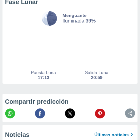
Fase Lunar
nto,
Menguante
cios
Iluminada
39%
kies,
ores únicos
as similares
nar,
rocesar
onales como
 este sitio
recciones IP
Puesta Luna
Salida Luna
ficadores de
17:13
20:59
 posible
s
 traten tus
nales en
Compartir predicción
 interés
go a lo que
nerte. Para
retirar su
ento u
Noticias
Últimas noticias
 de datos