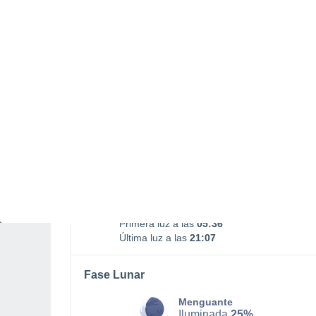
16:14
SÁBADO, 08 DE AGOSTO
Por la tarde
Chubascos tormentosos con
cielo parcialmente nuboso
Salida del sol a las
06:09
Puesta del sol a las
20:34
Primera luz a las
05:36
Última luz a las
21:07
Fase Lunar
Menguante
Iluminada
25%