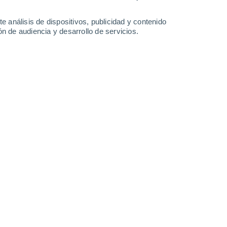
Sábado
8
e análisis de dispositivos, publicidad y contenido
n de audiencia y desarrollo de servicios.
en Brebu Megieşesc
19°
Cielo despejado
02:00
Sensación T.
19°
20°
Nubes y claros
05:00
Sensación T.
20°
30%
23°
Lluvia débil
08:00
0.3 l/m²
Sensación T.
24°
40%
26°
Tormenta
11:00
1.2 l/m²
Sensación T.
28°
50%