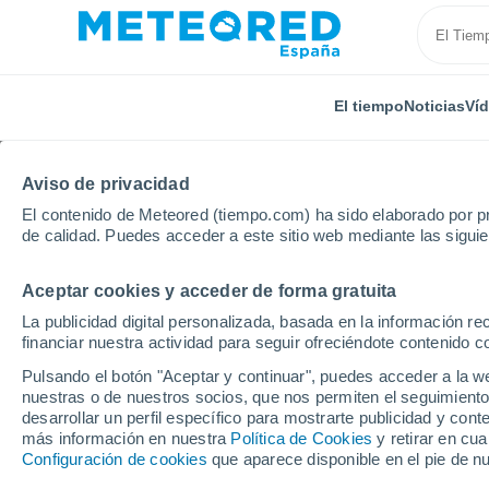
El tiempo
Noticias
Ví
Aviso de privacidad
El contenido de Meteored (tiempo.com) ha sido elaborado por pr
de calidad. Puedes acceder a este sitio web mediante las sigui
Aceptar cookies y acceder de forma gratuita
Inicio
Rumanía
Prahova
Brebu Megieşesc
La publicidad digital personalizada, basada en la información r
financiar nuestra actividad para seguir ofreciéndote contenido c
El tiempo en Brebu Me
Pulsando el botón "Aceptar y continuar", puedes acceder a la w
nuestras o de nuestros socios, que nos permiten el seguimiento
desarrollar un perfil específico para mostrarte publicidad y co
El Tiempo 1 - 7 días
Por horas
más información en nuestra
Política de Cookies
y retirar en cu
Configuración de cookies
que aparece disponible en el pie de n