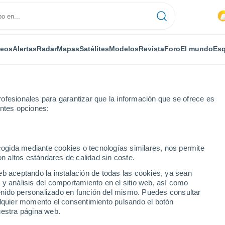
deos
Alertas
Radar
Mapas
Satélites
Modelos
Revista
Foro
El mundo
Esq
ofesionales para garantizar que la información que se ofrece es
entes opciones:
Por horas
ecogida mediante cookies o tecnologías similares, nos permite
on altos estándares de calidad sin coste.
gieşesc por horas
eb aceptando la instalación de todas las cookies, ya sean
 y análisis del comportamiento en el sitio web, así como
ntenido personalizado en función del mismo. Puedes consultar
alquier momento el consentimiento pulsando el botón
uestra página web.