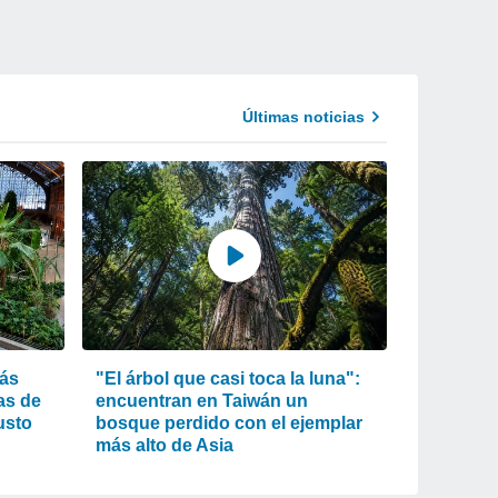
Últimas noticias
más
"El árbol que casi toca la luna":
as de
encuentran en Taiwán un
usto
bosque perdido con el ejemplar
más alto de Asia