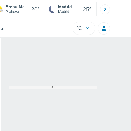
Brebu Megieşesc
Madrid
Barcelona
20°
25°
Prahova
Madrid
Barcelona
°C
uí