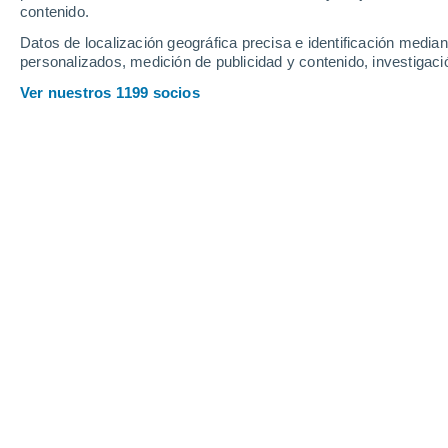
Jueves
6
Viernes
7
contenido.
Datos de localización geográfica precisa e identificación mediant
personalizados, medición de publicidad y contenido, investigació
Ver nuestros 1199 socios
La previsión del tiempo por horas 
JUEVES, 06 DE AGOSTO
1 Alerta ahora
Riesgo Moderado
Por la mañana
Chubascos tormentosos con
cielo parcialmente nuboso
Salida del sol a las
06:07
Puesta del sol a las
20:37
Primera luz a las
05:34
Última luz a las
21:10