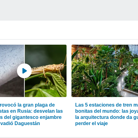
rovocó la gran plaga de
Las 5 estaciones de tren 
stas en Rusia: desvelan las
bonitas del mundo: las joy
s del gigantesco enjambre
la arquitectura donde da g
nvadió Daguestán
perder el viaje