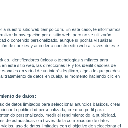
Brebu Megieşesc
VIENTO
PRECIPITACIÓN
er a nuestro sitio web tiempo.com. En este caso, te informamos
12
15
18
21
00
03
06
09
12
15
18
21
00
tizar la navegación por el sitio web, pero no se utilizarán
dad o contenido personalizado, aunque sí podrás visualizar
ción de cookies y acceder a nuestro sitio web a través de este
es, identificadores únicos o tecnologías similares para
28°
28°
n este sitio web, las direcciones IP y los identificadores de
27°
27°
26°
rsonales en virtud de un interés legítimo, algo a lo que puedes
25°
 al tratamiento de datos en cualquier momento haciendo clic en
23°
23°
22°
21°
21°
20°
20°
miento de datos:
uso de datos limitados para seleccionar anuncios básicos, crear
ccionar la publicidad personalizada, crear un perfil para
1.2
ontenido personalizado, medir el rendimiento de la publicidad,
0.8
vés de estadísticas o a través de la combinación de datos
0.4
0.2
rvicios, uso de datos limitados con el objetivo de seleccionar el