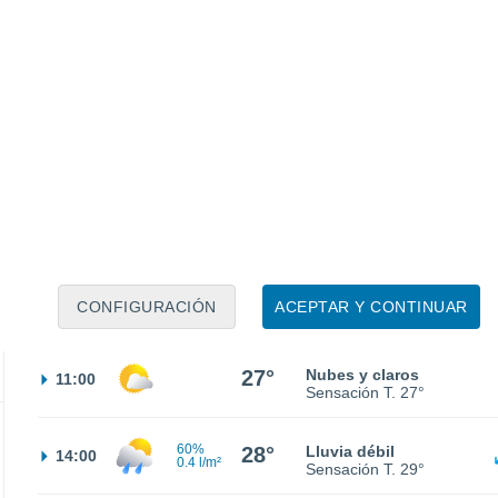
Sensación T.
21°
20°
Cielo despejado
02:00
Sensación T.
20°
20°
Nubes y claros
05:00
Sensación T.
20°
22°
Nubes y claros
08:00
CONFIGURACIÓN
ACEPTAR Y CONTINUAR
Sensación T.
23°
27°
Nubes y claros
11:00
Sensación T.
27°
60%
28°
Lluvia débil
14:00
0.4 l/m²
Sensación T.
29°