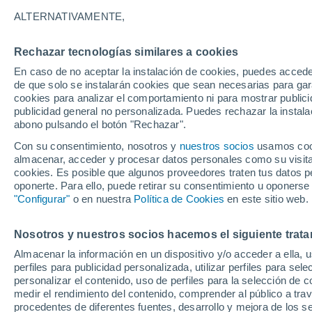
Gráfica del tiempo por horas en 
ALTERNATIVAMENTE,
SÍMBOLO
TEMPERATURA
Rechazar tecnologías similares a cookies
En caso de no aceptar la instalación de cookies, puedes acced
00
03
06
09
12
15
18
21
00
03
06
09
de que solo se instalarán cookies que sean necesarias para garan
cookies para analizar el comportamiento ni para mostrar publici
publicidad general no personalizada. Puedes rechazar la instala
abono pulsando el botón "Rechazar".
Con su consentimiento, nosotros y
nuestros socios
usamos cooki
almacenar, acceder y procesar datos personales como su visita e
27°
26°
26°
cookies. Es posible que algunos proveedores traten tus datos pe
oponerte. Para ello, puede retirar su consentimiento u oponerse
24°
"Configurar"
o en nuestra
Política de Cookies
en este sitio web.
23°
21°
20°
19°
Nosotros y nuestros socios hacemos el siguiente trata
20°
18°
19°
Almacenar la información en un dispositivo y/o acceder a ella, 
perfiles para publicidad personalizada, utilizar perfiles para sele
1.2
personalizar el contenido, uso de perfiles para la selección de c
medir el rendimiento del contenido, comprender al público a tra
0.4
0.3
0.2
procedentes de diferentes fuentes, desarrollo y mejora de los se