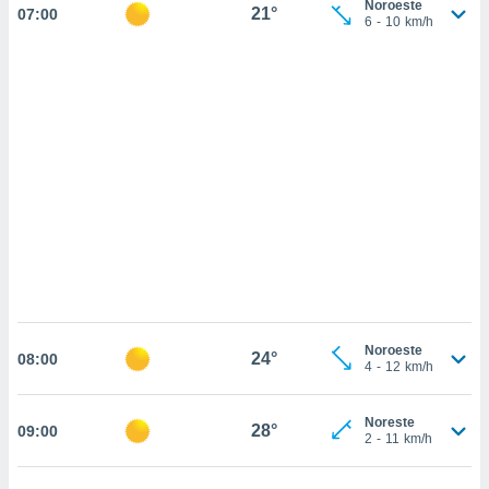
Noroeste
sultar más
21°
07:00
6
-
10
km/h
 en nuestra
 Cookies
y
ualquier
ento
 botón
ación de
kies
 disponible
e nuestra
.
IVAMENTE,
as
Noroeste
24°
08:00
 a cookies
4
-
12
km/h
 no aceptar
ón de
Noreste
28°
09:00
uedes
2
-
11
km/h
uestro sitio
.com. En