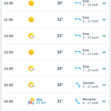
Este
te
30°
10:00
8
-
19
km/h
 de que
talarán
e sean
Este
32°
11:00
para
8
-
22
km/h
a
por el sitio
Este
o se
33°
12:00
8
-
23
km/h
cookies para
nto ni para
Este
34°
13:00
licidad o
8
-
23
km/h
ado, aunque
Este
sualizar
34°
14:00
7
-
22
km/h
general no
ada. Puedes
 instalación
Sureste
34°
15:00
y acceder a
6
-
21
km/h
io web a
ste abono
Noroeste
30%
 botón
31°
16:00
0.6 l/m²
9
-
27
km/h
.