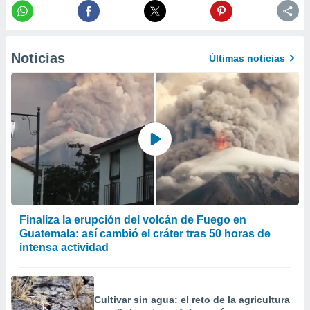
precisa e
ión mediante
, publicidad
Noticias
Últimas noticias
dos,
 publicidad
,
ón de
 desarrollo
s.
tros 1199
ios
Finaliza la erupción del volcán de Fuego en
Guatemala: así cambió el cráter tras 50 horas de
intensa actividad
Cultivar sin agua: el reto de la agricultura