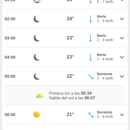
estra
3
-
7
km/h
ara seguir
e contenido
Norte
stándares
24°
02:00
ACEPTAR
2
-
5
km/h
sin coste.
Y
CONTINUAR
 botón
Norte
23°
03:00
continuar",
2
-
4
km/h
der a la
CONFIGURACIÓN
ndo la
 de todas
Norte
23°
04:00
2
-
4
km/h
, ya sean
de nuestros
 nos
Noroeste
22°
05:00
2
-
4
km/h
 y análisis
tamiento en
Primera luz a las
05:34
b, así como
Salida del sol a las
06:07
un perfil
para
ublicidad y
Noroeste
21°
06:00
3
-
6
km/h
do en
 mismo.