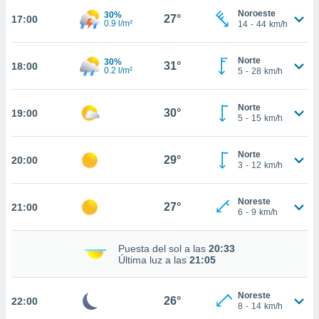
Noroeste
30%
27°
nto,
17:00
0.9 l/m²
14
-
44
km/h
cios
kies,
Norte
30%
31°
18:00
0.2 l/m²
5
-
28
km/h
ores únicos
as similares
nar,
Norte
30°
19:00
rocesar
5
-
15
km/h
onales como
 este sitio
recciones IP
Norte
29°
20:00
3
-
12
km/h
ficadores de
 posible
s
Noreste
27°
21:00
 traten tus
6
-
9
km/h
nales en
 interés
Puesta del sol a las
20:33
go a lo que
Última luz a las
21:05
nerte. Para
retirar su
ento u
Noreste
26°
22:00
8
-
14
km/h
 de datos