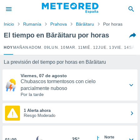
privacidad
o de
Inicio
Rumanía
Prahova
Bărăitaru
Por horas
tiempo.com)
borado por
El tiempo en Bărăitaru por horas
es para
ue la
HOY
MAÑANA
DOM. 09
LUN. 10
MAR. 11
MIÉ. 12
JUE. 13
VIE. 14
SÁB.
 que se
e calidad.
eder a este
La previsión del tiempo por horas en Bărăitaru
ediante las
opciones:
Viernes, 07 de agosto
Chubascos tormentosos con cielo
ookies y
parcialmente nuboso
e forma
Por la tarde
d digital
1 Alerta ahora
ada, basada
Riesgo Moderado
mación
ediante
ecnologías
nos permite
Norte
25°
01:00