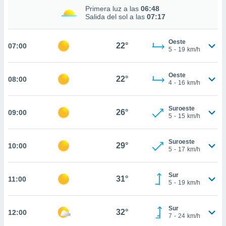
estra
Primera luz a las
06:48
ara seguir
Salida del sol a las
07:17
e contenido
stándares
ACEPTAR
sin coste.
Oeste
22°
07:00
Y
5
-
19
km/h
CONTINUAR
 botón
continuar",
Oeste
der a la
22°
08:00
CONFIGURACIÓN
4
-
16
km/h
ndo la
 de todas
, ya sean
Suroeste
26°
09:00
de nuestros
5
-
15
km/h
 nos
Suroeste
 y análisis
29°
10:00
5
-
17
km/h
tamiento en
b, así como
un perfil
Sur
31°
11:00
para
5
-
19
km/h
ublicidad y
Sur
do en
32°
12:00
7
-
24
km/h
 mismo.