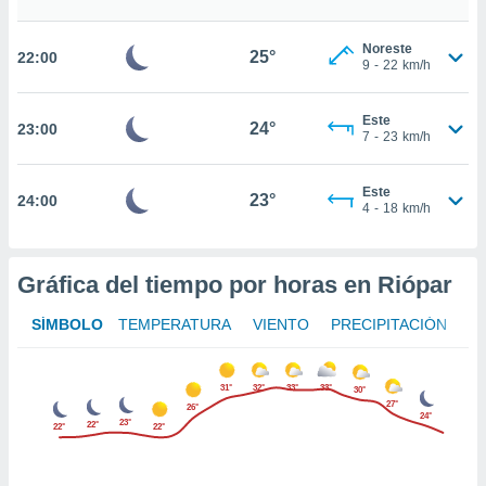
nto,
Noreste
25°
22:00
9
-
22
km/h
cios
kies,
ores únicos
Este
24°
23:00
as similares
7
-
23
km/h
nar,
rocesar
Este
onales como
23°
24:00
4
-
18
km/h
 este sitio
recciones IP
ficadores de
 posible
Gráfica del tiempo por horas en Riópar
s
 traten tus
SÍMBOLO
TEMPERATURA
VIENTO
PRECIPITACIÓN
nales en
 interés
go a lo que
31°
32°
33°
33°
30°
nerte. Para
27°
26°
24°
retirar su
23°
22°
22°
22°
ento u
 de datos