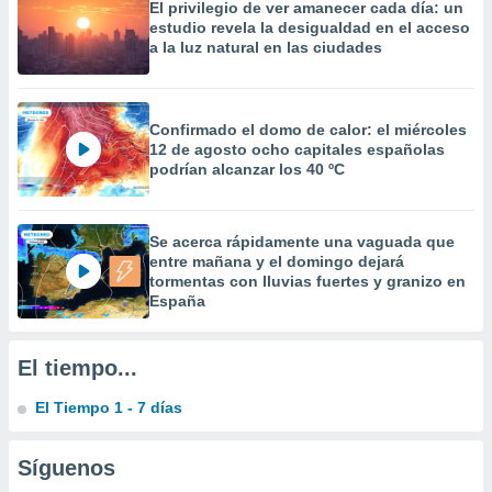
El privilegio de ver amanecer cada día: un
precisa e
estudio revela la desigualdad en el acceso
ión mediante
a la luz natural en las ciudades
, publicidad
dos,
Confirmado el domo de calor: el miércoles
 publicidad
12 de agosto ocho capitales españolas
,
podrían alcanzar los 40 ºC
ón de
 desarrollo
s.
Se acerca rápidamente una vaguada que
tros 1199
entre mañana y el domingo dejará
ios
tormentas con lluvias fuertes y granizo en
España
El tiempo...
El Tiempo 1 - 7 días
Síguenos