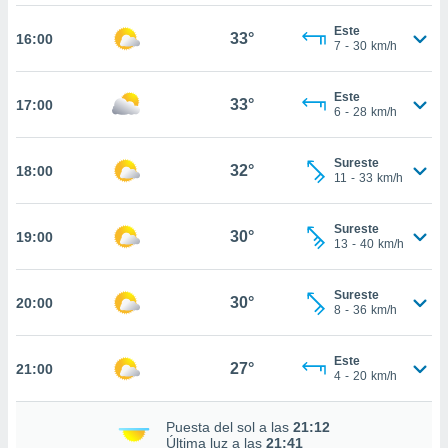
te
 de que
Este
33°
16:00
talarán
7
-
30
km/h
e sean
para
Este
a
33°
17:00
6
-
28
km/h
por el sitio
o se
cookies para
Sureste
32°
18:00
11
-
33
km/h
nto ni para
licidad o
Sureste
30°
19:00
13
-
40
km/h
ado, aunque
sualizar
general no
Sureste
30°
20:00
ada. Puedes
8
-
36
km/h
 instalación
y acceder a
Este
io web a
27°
21:00
4
-
20
km/h
ste abono
 botón
.
Puesta del sol a las
21:12
Última luz a las
21:41