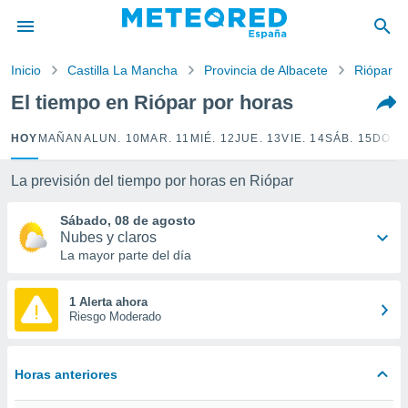
privacidad
o de
Inicio
Castilla La Mancha
Provincia de Albacete
Riópar
tiempo.com)
borado por
El tiempo en Riópar por horas
es para
ue la
HOY
MAÑANA
LUN. 10
MAR. 11
MIÉ. 12
JUE. 13
VIE. 14
SÁB. 15
DOM.
 que se
e calidad.
eder a este
La previsión del tiempo por horas en Riópar
ediante las
opciones:
Sábado, 08 de agosto
Nubes y claros
ookies y
La mayor parte del día
e forma
1 Alerta ahora
d digital
Riesgo Moderado
ada, basada
mación
ediante
Horas anteriores
ecnologías
nos permite