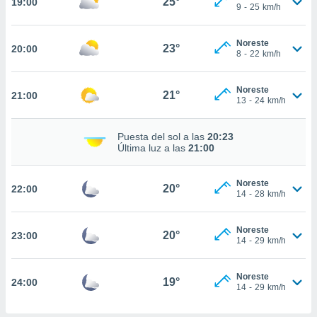
25°
19:00
9
-
25
km/h
nto,
Noreste
cios
23°
20:00
8
-
22
km/h
kies,
ores únicos
as similares
Noreste
21°
21:00
nar,
13
-
24
km/h
rocesar
onales como
Puesta del sol a las
20:23
 este sitio
Última luz a las
21:00
recciones IP
ficadores de
 posible
Noreste
20°
22:00
s
14
-
28
km/h
 traten tus
nales en
Noreste
 interés
20°
23:00
14
-
29
km/h
go a lo que
nerte. Para
retirar su
Noreste
19°
24:00
ento u
14
-
29
km/h
 de datos