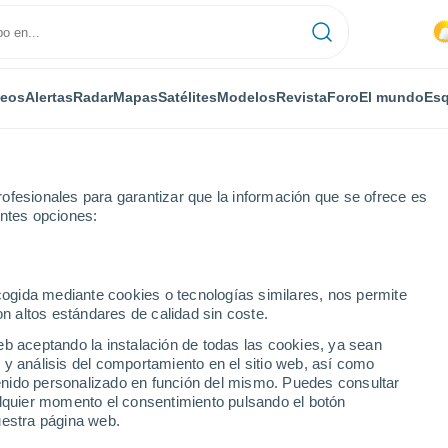
deos
Alertas
Radar
Mapas
Satélites
Modelos
Revista
Foro
El mundo
Esq
ofesionales para garantizar que la información que se ofrece es
entes opciones:
e
Por horas
ecogida mediante cookies o tecnologías similares, nos permite
on altos estándares de calidad sin coste.
roeste de Inglaterra)
eb aceptando la instalación de todas las cookies, ya sean
 y análisis del comportamiento en el sitio web, así como
ntenido personalizado en función del mismo. Puedes consultar
alquier momento el consentimiento pulsando el botón
uestra página web.