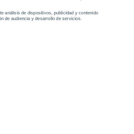
0.1
e análisis de dispositivos, publicidad y contenido
Lunes
10
n de audiencia y desarrollo de servicios.
n Stoke
13°
Cielo despejado
02:00
Sensación T.
13°
11°
Soleado
05:00
Sensación T.
11°
15°
Soleado
08:00
Sensación T.
15°
21°
Nubes y claros
11:00
Sensación T.
21°