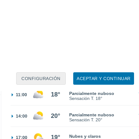
16°
Parcialmente nuboso
02:00
Sensación T.
16°
15°
Nubes y claros
05:00
Sensación T.
15°
16°
Parcialmente nuboso
08:00
Sensación T.
16°
CONFIGURACIÓN
ACEPTAR Y CONTINUAR
18°
Parcialmente nuboso
11:00
Sensación T.
18°
20°
Parcialmente nuboso
14:00
Sensación T.
20°
19°
Nubes y claros
17:00