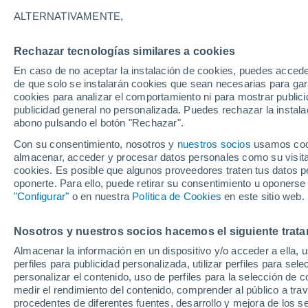
ALTERNATIVAMENTE,
Gráfica del tiempo por horas en 
Rechazar tecnologías similares a cookies
En caso de no aceptar la instalación de cookies, puedes acced
SÍMBOLO
TEMPERATURA
de que solo se instalarán cookies que sean necesarias para garan
cookies para analizar el comportamiento ni para mostrar publici
00
03
06
09
12
15
18
21
00
03
06
09
publicidad general no personalizada. Puedes rechazar la instala
abono pulsando el botón "Rechazar".
Con su consentimiento, nosotros y
nuestros socios
usamos cooki
almacenar, acceder y procesar datos personales como su visita e
24°
24°
cookies. Es posible que algunos proveedores traten tus datos pe
oponerte. Para ello, puede retirar su consentimiento u oponerse
21°
"Configurar"
o en nuestra
Política de Cookies
en este sitio web.
20°
18°
17°
17°
Nosotros y nuestros socios hacemos el siguiente trata
15°
15°
Almacenar la información en un dispositivo y/o acceder a ella, 
13°
perfiles para publicidad personalizada, utilizar perfiles para sele
11°
personalizar el contenido, uso de perfiles para la selección de c
medir el rendimiento del contenido, comprender al público a tra
procedentes de diferentes fuentes, desarrollo y mejora de los se