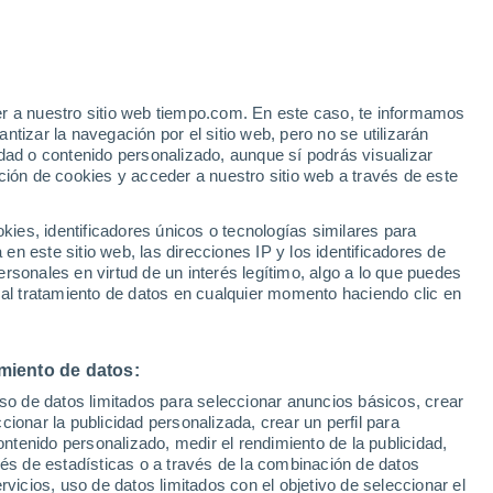
Stoke
er a nuestro sitio web tiempo.com. En este caso, te informamos
VIENTO
PRECIPITACIÓN
tizar la navegación por el sitio web, pero no se utilizarán
dad o contenido personalizado, aunque sí podrás visualizar
12
15
18
21
00
03
06
09
12
15
18
21
00
ción de cookies y acceder a nuestro sitio web a través de este
es, identificadores únicos o tecnologías similares para
n este sitio web, las direcciones IP y los identificadores de
24°
rsonales en virtud de un interés legítimo, algo a lo que puedes
 al tratamiento de datos en cualquier momento haciendo clic en
21°
21°
20°
19°
19°
18°
18°
17°
miento de datos:
16°
16°
15°
15°
uso de datos limitados para seleccionar anuncios básicos, crear
ccionar la publicidad personalizada, crear un perfil para
ontenido personalizado, medir el rendimiento de la publicidad,
vés de estadísticas o a través de la combinación de datos
rvicios, uso de datos limitados con el objetivo de seleccionar el