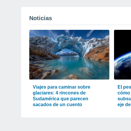
Noticias
Viajes para caminar sobre
El pes
glaciares: 4 rincones de
cómo 
Sudamérica que parecen
subsu
sacados de un cuento
eje de