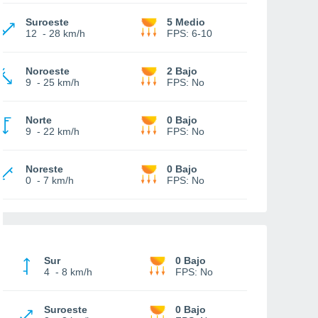
Suroeste
5 Medio
12
-
28 km/h
FPS:
6-10
Noroeste
2 Bajo
9
-
25 km/h
FPS:
No
Norte
0 Bajo
9
-
22 km/h
FPS:
No
Noreste
0 Bajo
0
-
7 km/h
FPS:
No
Sur
0 Bajo
4
-
8 km/h
FPS:
No
Suroeste
0 Bajo