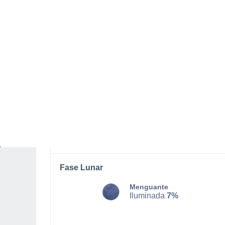
LUNES, 10 DE AGOSTO
La mayor parte del día
Nubes y claros
Salida del sol a las
05:43
Puesta del sol a las
20:49
Primera luz a las
05:02
Última luz a las
21:30
Fase Lunar
Menguante
Iluminada
7%