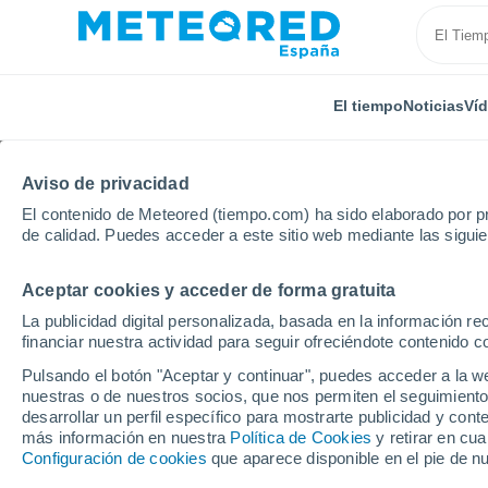
El tiempo
Noticias
Ví
Aviso de privacidad
El contenido de Meteored (tiempo.com) ha sido elaborado por pr
de calidad. Puedes acceder a este sitio web mediante las sigui
Aceptar cookies y acceder de forma gratuita
Inicio
Reino Unido
Noroeste de Inglaterra
Stok
La publicidad digital personalizada, basada en la información r
financiar nuestra actividad para seguir ofreciéndote contenido c
El tiempo en Stoke (No
Pulsando el botón "Aceptar y continuar", puedes acceder a la w
por horas
nuestras o de nuestros socios, que nos permiten el seguimiento
desarrollar un perfil específico para mostrarte publicidad y co
más información en nuestra
Política de Cookies
y retirar en cu
Configuración de cookies
que aparece disponible en el pie de n
El Tiempo 1 - 7 días
Por horas