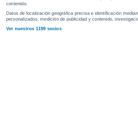
contenido.
Datos de localización geográfica precisa e identificación mediant
Sábado
8
Domingo
9
personalizados, medición de publicidad y contenido, investigació
Ver nuestros 1199 socios
La previsión del tiempo por horas e
SÁBADO, 08 DE AGOSTO
La mayor parte del día
Nubes y claros
Salida del sol a las
05:39
Puesta del sol a las
20:53
Primera luz a las
04:58
Última luz a las
21:34
Fase Lunar