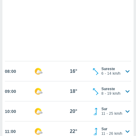
sultar más
 en nuestra
 Cookies
y
ualquier
ento
 botón
ación de
kies
 disponible
e nuestra
.
Sureste
16°
08:00
6
-
14
km/h
IVAMENTE,
Sureste
18°
09:00
8
-
19
km/h
as
 a cookies
 no aceptar
Sur
20°
10:00
11
-
25
km/h
ón de
uedes
uestro sitio
Sur
22°
11:00
.com. En
11
-
26
km/h