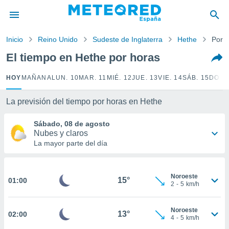
privacidad
o de
Inicio
Reino Unido
Sudeste de Inglaterra
Hethe
Por 
tiempo.com)
borado por
El tiempo en Hethe por horas
es para
ue la
HOY
MAÑANA
LUN. 10
MAR. 11
MIÉ. 12
JUE. 13
VIE. 14
SÁB. 15
DOM.
 que se
e calidad.
eder a este
La previsión del tiempo por horas en Hethe
ediante las
opciones:
Sábado, 08 de agosto
Nubes y claros
ookies y
La mayor parte del día
e forma
d digital
Noroeste
15°
01:00
ada, basada
2
-
5
km/h
mación
ediante
Noroeste
ecnologías
13°
02:00
4
-
5
km/h
nos permite