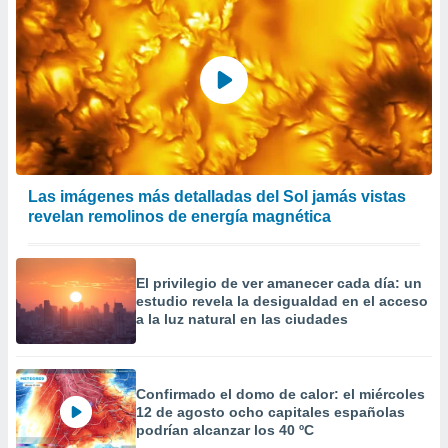
precisa e
ión mediante
, publicidad
dos,
 publicidad
,
ón de
 desarrollo
Las imágenes más detalladas del Sol jamás vistas
s.
revelan remolinos de energía magnética
tros 1199
ios
El privilegio de ver amanecer cada día: un
estudio revela la desigualdad en el acceso
a la luz natural en las ciudades
Confirmado el domo de calor: el miércoles
12 de agosto ocho capitales españolas
podrían alcanzar los 40 ºC