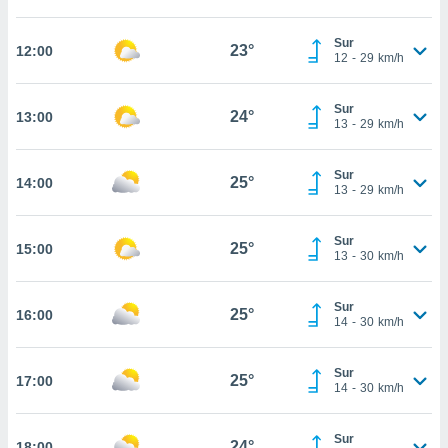
te
 de que
Sur
talarán
23°
12:00
12
-
29
km/h
e sean
para
a
Sur
24°
13:00
por el sitio
13
-
29
km/h
o se
cookies para
Sur
25°
14:00
13
-
29
km/h
nto ni para
licidad o
Sur
25°
15:00
ado, aunque
13
-
30
km/h
sualizar
general no
Sur
ada. Puedes
25°
16:00
14
-
30
km/h
 instalación
y acceder a
io web a
Sur
25°
17:00
ste abono
14
-
30
km/h
 botón
.
Sur
24°
18:00