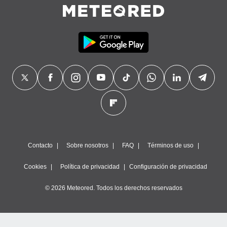
precisa e
ión mediante
, publicidad
dos,
 publicidad
,
ón de
 desarrollo
s.
tros 1199
ios
Contacto
Sobre nosotros
FAQ
Términos de uso
Cookies
Política de privacidad
Configuración de privacidad
© 2026 Meteored. Todos los derechos reservados