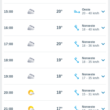
estra
ara seguir
Oeste
e contenido
20°
15:00
20
-
40
km/h
stándares
ACEPTAR
sin coste.
Y
Noroeste
CONTINUAR
19°
16:00
 botón
18
-
40
km/h
continuar",
der a la
CONFIGURACIÓN
ndo la
Noroeste
20°
17:00
18
-
36
km/h
 de todas
, ya sean
de nuestros
Noroeste
19°
18:00
 nos
18
-
35
km/h
 y análisis
tamiento en
Noroeste
18°
19:00
17
-
35
km/h
b, así como
un perfil
para
Noroeste
18°
20:00
ublicidad y
15
-
31
km/h
do en
Noroeste
 mismo.
17°
21:00