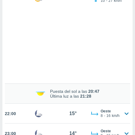
10
-
27
km/h
sultar más
 en nuestra
 Cookies
y
ualquier
ento
 botón
ación de
kies
 disponible
e nuestra
.
IVAMENTE,
Puesta del sol a las
20:47
as
Última luz a las
21:28
 a cookies
 no aceptar
Oeste
15°
22:00
ón de
8
-
16
km/h
uedes
uestro sitio
.com. En
Oeste
14°
23:00