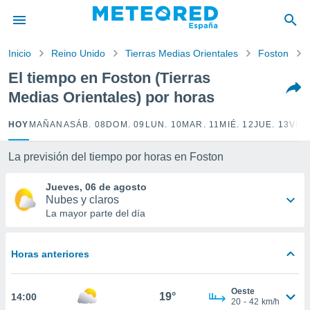
privacidad
o de
Inicio
Reino Unido
Tierras Medias Orientales
Foston
tiempo.com)
borado por
El tiempo en Foston (Tierras
es para
Medias Orientales) por horas
ue la
 que se
e calidad.
HOY
MAÑANA
SÁB. 08
DOM. 09
LUN. 10
MAR. 11
MIÉ. 12
JUE. 13
VIE.
eder a este
ediante las
La previsión del tiempo por horas en Foston
opciones:
Jueves, 06 de agosto
ookies y
Nubes y claros
e forma
La mayor parte del día
d digital
ada, basada
Horas anteriores
mación
ediante
ecnologías
Oeste
19°
14:00
nos permite
20
-
42
km/h