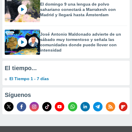
 la
El domingo 9 una lengua de polvo
sahariano conectará a Marrakesh con
Madrid y llegará hasta Ámsterdam
da, crear un
personalizar
o, uso de
a la
José Antonio Maldonado advierte de un
e contenido
sábado muy tormentoso y señala las
do, medir el
comunidades donde puede llover con
 de la
intensidad
medir el
 del
 comprender
El tiempo...
 través de
s o a través
El Tiempo 1 - 7 días
nación de
edentes de
fuentes,
Síguenos
y mejora de
os, uso de
ados con el
 seleccionar
o.
calización