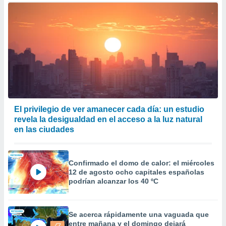
er momento
ic en
o en
 Cookies
en
eb.
y
socios
el
El privilegio de ver amanecer cada día: un estudio
to de
revela la desigualdad en el acceso a la luz natural
en las ciudades
la
 en un
 y/o acceder
Confirmado el domo de calor: el miércoles
 de datos
12 de agosto ocho capitales españolas
ara
podrían alcanzar los 40 ºC
 anuncios
ar perfiles
idad
a, utilizar
Se acerca rápidamente una vaguada que
a
entre mañana y el domingo dejará