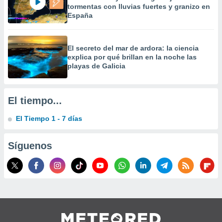
 la
tormentas con lluvias fuertes y granizo en
España
da, crear un
personalizar
o, uso de
El secreto del mar de ardora: la ciencia
a la
explica por qué brillan en la noche las
e contenido
playas de Galicia
do, medir el
 de la
medir el
El tiempo...
 del
 comprender
El Tiempo 1 - 7 días
 través de
s o a través
nación de
Síguenos
edentes de
fuentes,
y mejora de
os, uso de
ados con el
 seleccionar
o.
calización