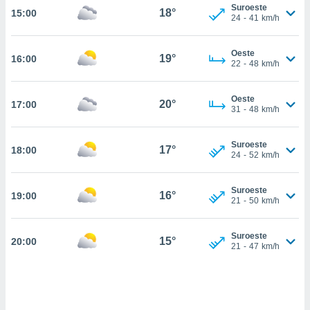
estra
Suroeste
18°
15:00
ara seguir
24
-
41
km/h
e contenido
stándares
ACEPTAR
Oeste
sin coste.
19°
16:00
Y
22
-
48
km/h
CONTINUAR
 botón
continuar",
Oeste
20°
17:00
der a la
CONFIGURACIÓN
31
-
48
km/h
ndo la
 de todas
, ya sean
Suroeste
17°
18:00
24
-
52
km/h
de nuestros
 nos
Suroeste
16°
19:00
 y análisis
21
-
50
km/h
tamiento en
b, así como
un perfil
Suroeste
15°
20:00
21
-
47
km/h
para
ublicidad y
do en
 mismo.