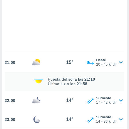
sultar más
 en nuestra
 Cookies
y
ualquier
ento
 botón
ación de
kies
 disponible
e nuestra
Oeste
15°
.
21:00
20
-
45
km/h
IVAMENTE,
Puesta del sol a las
21:10
Última luz a las
21:58
as
 a cookies
Suroeste
14°
22:00
17
-
42
km/h
 no aceptar
ón de
uedes
Suroeste
14°
23:00
uestro sitio
14
-
36
km/h
.com. En