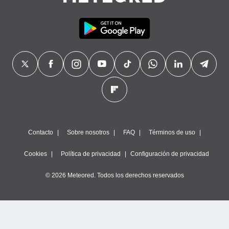
precisa e
ión mediante
, publicidad
dos,
 publicidad
,
ón de
 desarrollo
s.
tros 1199
ios
Contacto
Sobre nosotros
FAQ
Términos de uso
Cookies
Política de privacidad
Configuración de privacidad
© 2026 Meteored. Todos los derechos reservados