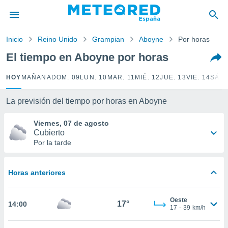
privacidad
o de
Inicio
Reino Unido
Grampian
Aboyne
Por horas
tiempo.com)
borado por
El tiempo en Aboyne por horas
es para
ue la
HOY
MAÑANA
DOM. 09
LUN. 10
MAR. 11
MIÉ. 12
JUE. 13
VIE. 14
SÁB.
 que se
e calidad.
eder a este
La previsión del tiempo por horas en Aboyne
ediante las
opciones:
Viernes, 07 de agosto
Cubierto
ookies y
Por la tarde
e forma
Horas anteriores
d digital
ada, basada
mación
Oeste
ediante
17°
14:00
17
-
39
km/h
ecnologías
nos permite