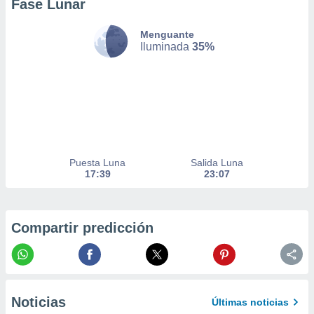
Fase Lunar
nto,
Menguante
cios
Iluminada
35%
kies,
ores únicos
as similares
nar,
rocesar
onales como
 este sitio
recciones IP
Puesta Luna
Salida Luna
ficadores de
17:39
23:07
 posible
s
 traten tus
nales en
Compartir predicción
 interés
go a lo que
nerte. Para
retirar su
ento u
Noticias
Últimas noticias
 de datos