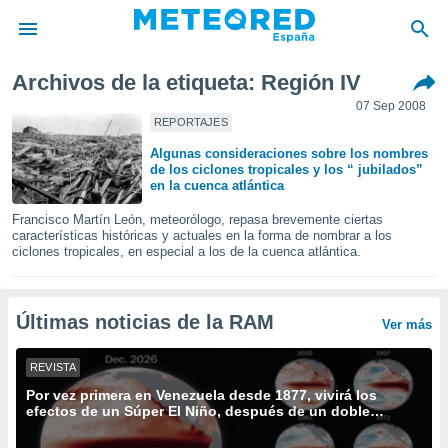
Archivos de la etiqueta: Región IV
privacidad
07 Sep 2008
o de
REPORTAJES
tiempo.com)
Algunas consideraciones sobre los nombres
borado por
de los ciclones tropicales y los “ jubilados”
es para
en la cuenca atlántica
ue la
 que se
Francisco Martín León, meteorólogo, repasa brevemente ciertas
e calidad.
características históricas y actuales en la forma de nombrar a los
ciclones tropicales, en especial a los de la cuenca atlántica.
eder a este
ediante las
opciones:
Últimas noticias de la RAM
Ver más
ookies y
e forma
REVISTA
Por vez primera en Venezuela desde 1877, vivirá los
d digital
efectos de un Súper El Niño, después de un doble
ada, basada
terremoto mortífero
mación