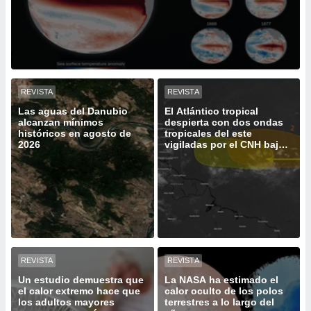
ediante
ecnologías
nos permite
estra
ara seguir
e contenido
stándares
ACEPTAR
REVISTA
REVISTA
sin coste.
Y
Las aguas del Danubio
El Atlántico tropical
CONTINUAR
 botón
alcanzan mínimos
despierta con dos ondas
continuar",
históricos en agosto de
tropicales del este
der a la
2026
vigiladas por el CNH bajo
CONFIGURACIÓN
un intenso El Niño
ndo la
 de todas
, ya sean
de nuestros
 nos
 y análisis
tamiento en
REVISTA
REVISTA
b, así como
un perfil
Un estudio demuestra que
La NASA ha estimado el
para
el calor extremo hace que
calor oculto de los polos
los adultos mayores
terrestres a lo largo del
ublicidad y