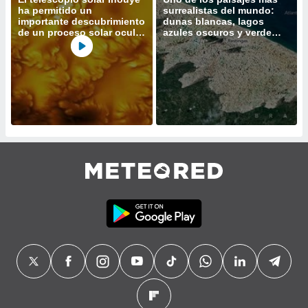
ha permitido un
surrealistas del mundo:
do en
importante descubrimiento
dunas blancas, lagos
 mismo.
de un proceso solar oculto
azules oscuros y verde
hasta ahora
vegetación
sultar más
 en nuestra
 Cookies
y
ualquier
ento
 botón
ación de
kies
 disponible
e nuestra
.
IVAMENTE,
as
 a cookies
 no aceptar
ón de