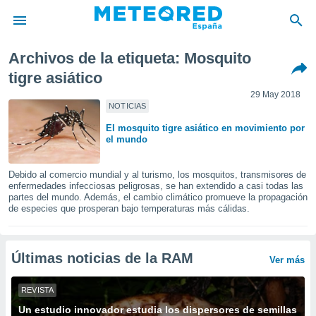
Archivos de la etiqueta: Mosquito
privacidad
tigre asiático
o de
29 May 2018
tiempo.com)
NOTICIAS
borado por
es para
El mosquito tigre asiático en movimiento por
ue la
el mundo
 que se
e calidad.
Debido al comercio mundial y al turismo, los mosquitos, transmisores de
eder a este
enfermedades infecciosas peligrosas, se han extendido a casi todas las
ediante las
partes del mundo. Además, el cambio climático promueve la propagación
opciones:
de especies que prosperan bajo temperaturas más cálidas.
ookies y
e forma
Últimas noticias de la RAM
Ver más
d digital
REVISTA
ada, basada
mación
Un estudio innovador estudia los dispersores de semillas