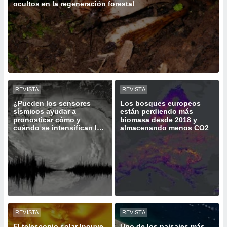
ediante
ocultos en la regeneración forestal
ecnologías
nos permite
estra
ara seguir
e contenido
stándares
ACEPTAR
sin coste.
Y
CONTINUAR
 botón
REVISTA
REVISTA
continuar",
¿Pueden los sensores
Los bosques europeos
der a la
CONFIGURACIÓN
sísmicos ayudar a
están perdiendo más
ndo la
pronosticar cómo y
biomasa desde 2018 y
 de todas
cuándo se intensifican los
almacenando menos CO2
, ya sean
huracanes?
de nuestros
 nos
 y análisis
tamiento en
b, así como
un perfil
para
REVISTA
REVISTA
ublicidad y
El telescopio solar Inouye
Uno de los paisajes más