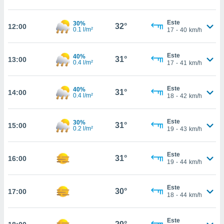
estra
ara seguir
e contenido
Este
30%
32°
12:00
0.1 l/m²
17
-
40
km/h
stándares
ACEPTAR
sin coste.
Y
CONTINUAR
Este
 botón
40%
31°
13:00
0.4 l/m²
17
-
41
km/h
continuar",
der a la
CONFIGURACIÓN
ndo la
Este
40%
31°
14:00
 de todas
0.4 l/m²
18
-
42
km/h
, ya sean
de nuestros
Este
30%
 nos
31°
15:00
0.2 l/m²
19
-
43
km/h
 y análisis
tamiento en
Este
31°
16:00
b, así como
19
-
44
km/h
un perfil
para
Este
ublicidad y
30°
17:00
18
-
44
km/h
do en
 mismo.
Este