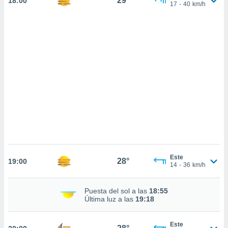
29°
18:00
sultar más
17
-
40
km/h
 en nuestra
 Cookies
y
ualquier
ento
 botón
ación de
kies
 disponible
e nuestra
.
IVAMENTE,
Este
as
28°
19:00
14
-
36
km/h
 a cookies
 no aceptar
Puesta del sol a las
18:55
ón de
Última luz a las
19:18
uedes
uestro sitio
.com. En
Este