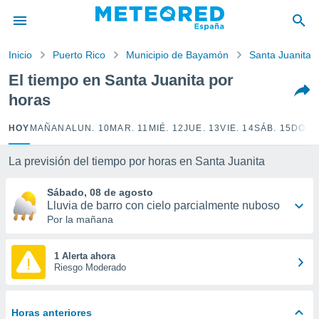
privacidad
o de
Inicio
Puerto Rico
Municipio de Bayamón
Santa Juanita
tiempo.com)
borado por
El tiempo en Santa Juanita por
es para
horas
ue la
 que se
e calidad.
HOY
MAÑANA
LUN. 10
MAR. 11
MIÉ. 12
JUE. 13
VIE. 14
SÁB. 15
DOM.
eder a este
ediante las
La previsión del tiempo por horas en Santa Juanita
opciones:
Sábado, 08 de agosto
ookies y
Lluvia de barro con cielo parcialmente nuboso
e forma
Por la mañana
d digital
ada, basada
1 Alerta ahora
Riesgo Moderado
mación
ediante
ecnologías
nos permite
Horas anteriores