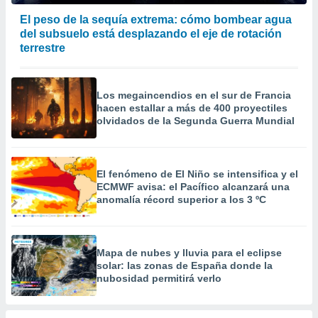
 la
El peso de la sequía extrema: cómo bombear agua
del subsuelo está desplazando el eje de rotación
da, crear un
terrestre
personalizar
o, uso de
a la
e contenido
Los megaincendios en el sur de Francia
do, medir el
hacen estallar a más de 400 proyectiles
 de la
olvidados de la Segunda Guerra Mundial
medir el
 del
 comprender
 través de
El fenómeno de El Niño se intensifica y el
s o a través
ECMWF avisa: el Pacífico alcanzará una
nación de
anomalía récord superior a los 3 ºC
edentes de
fuentes,
y mejora de
os, uso de
Mapa de nubes y lluvia para el eclipse
ados con el
solar: las zonas de España donde la
nubosidad permitirá verlo
 seleccionar
o.
calización