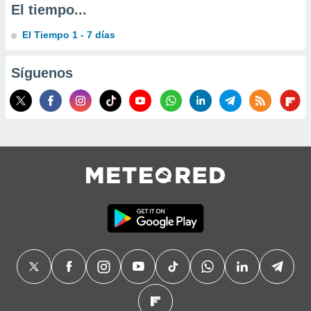
El tiempo...
precisa e
ión mediante
El Tiempo 1 - 7 días
, publicidad
Síguenos
dos,
 publicidad
,
ón de
 desarrollo
s.
tros 1199
ios