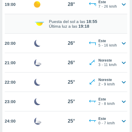
Este
28°
19:00
7
-
26
km/h
nto,
cios
Puesta del sol a las
18:55
kies,
Última luz a las
19:18
ores únicos
as similares
Este
nar,
26°
20:00
5
-
16
km/h
rocesar
onales como
 este sitio
Noreste
26°
21:00
recciones IP
3
-
11
km/h
ficadores de
 posible
Noreste
s
25°
22:00
2
-
9
km/h
 traten tus
nales en
 interés
Este
25°
23:00
go a lo que
2
-
8
km/h
nerte. Para
retirar su
Este
ento u
25°
24:00
0
-
7
km/h
 de datos