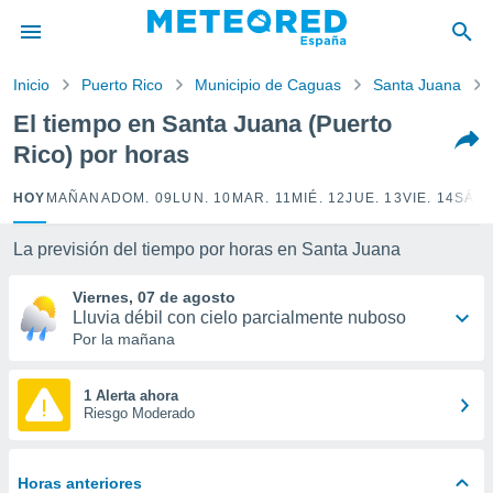
privacidad
o de
Inicio
Puerto Rico
Municipio de Caguas
Santa Juana
tiempo.com)
borado por
El tiempo en Santa Juana (Puerto
es para
Rico) por horas
ue la
 que se
e calidad.
HOY
MAÑANA
DOM. 09
LUN. 10
MAR. 11
MIÉ. 12
JUE. 13
VIE. 14
SÁB.
eder a este
ediante las
La previsión del tiempo por horas en Santa Juana
opciones:
Viernes, 07 de agosto
ookies y
Lluvia débil con cielo parcialmente nuboso
e forma
Por la mañana
d digital
ada, basada
1 Alerta ahora
Riesgo Moderado
mación
ediante
ecnologías
nos permite
Horas anteriores