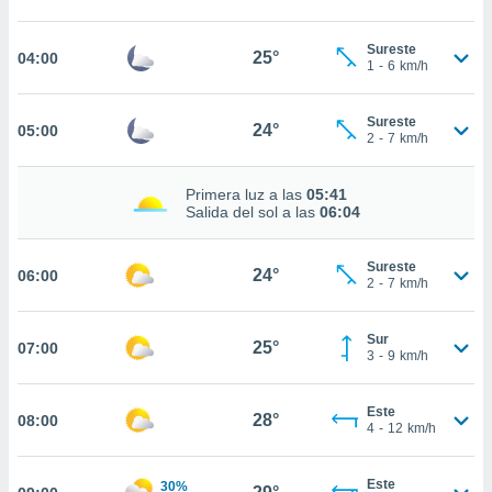
estra
ara seguir
e contenido
Sureste
25°
04:00
1
-
6
km/h
stándares
ACEPTAR
sin coste.
Y
CONTINUAR
Sureste
 botón
24°
05:00
2
-
7
km/h
continuar",
der a la
CONFIGURACIÓN
ndo la
Primera luz a las
05:41
 de todas
Salida del sol a las
06:04
, ya sean
de nuestros
Sureste
 nos
24°
06:00
2
-
7
km/h
 y análisis
tamiento en
Sur
25°
07:00
b, así como
3
-
9
km/h
un perfil
para
Este
ublicidad y
28°
08:00
4
-
12
km/h
do en
 mismo.
Este
30%