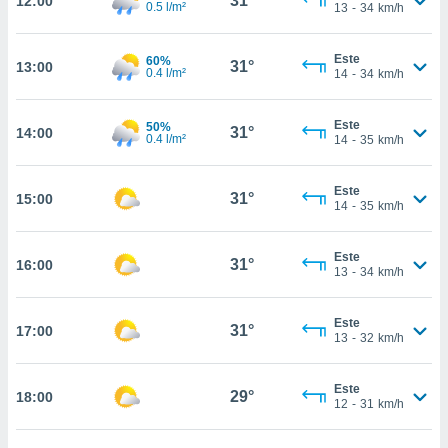
31°
12:00
te
0.5 l/m²
13
-
34
km/h
 de que
talarán
Este
60%
e sean
31°
13:00
0.4 l/m²
14
-
34
km/h
para
a
por el sitio
Este
50%
31°
14:00
o se
0.4 l/m²
14
-
35
km/h
cookies para
Este
nto ni para
31°
15:00
14
-
35
km/h
licidad o
ado, aunque
Este
31°
16:00
sualizar
13
-
34
km/h
general no
ada. Puedes
Este
 instalación
31°
17:00
13
-
32
km/h
y acceder a
io web a
ste abono
Este
29°
18:00
12
-
31
km/h
 botón
.