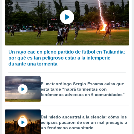
precisa e
ión mediante
, publicidad
dos,
 publicidad
,
ón de
Un rayo cae en pleno partido de fútbol en Tailandia:
 desarrollo
por qué es tan peligroso estar a la intemperie
s.
durante una tormenta
tros 1199
ios
El meteorólogo Sergio Escama avisa que
esta tarde "habrá tormentas con
fenómenos adversos en 6 comunidades"
Del miedo ancestral a la ciencia: cómo los
eclipses pasaron de ser un mal presagio a
un fenómeno comunitario