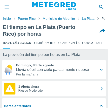
privacidad
o de
Inicio
Puerto Rico
Municipio de Aibonito
La Plata
Por
tiempo.com)
borado por
El tiempo en La Plata (Puerto
es para
Rico) por horas
ue la
 que se
e calidad.
HOY
MAÑANA
MAR. 11
MIÉ. 12
JUE. 13
VIE. 14
SÁB. 15
DOM. 16
LUN.
eder a este
ediante las
La previsión del tiempo por horas en La Plata
opciones:
Domingo, 09 de agosto
ookies y
Lluvia débil con cielo parcialmente nuboso
e forma
Por la mañana
d digital
ada, basada
1 Alerta ahora
Riesgo Moderado
mación
ediante
ecnologías
nos permite
Horas anteriores