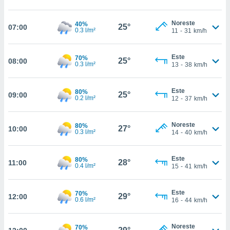
estra
ara seguir
e contenido
Noreste
40%
25°
07:00
0.3 l/m²
11
-
31
km/h
stándares
ACEPTAR
sin coste.
Y
CONTINUAR
Este
 botón
70%
25°
08:00
0.3 l/m²
13
-
38
km/h
continuar",
der a la
CONFIGURACIÓN
ndo la
Este
80%
25°
09:00
 de todas
0.2 l/m²
12
-
37
km/h
, ya sean
de nuestros
Noreste
80%
 nos
27°
10:00
0.3 l/m²
14
-
40
km/h
 y análisis
tamiento en
Este
80%
28°
11:00
b, así como
0.4 l/m²
15
-
41
km/h
un perfil
para
Este
70%
ublicidad y
29°
12:00
0.6 l/m²
16
-
44
km/h
do en
 mismo.
Noreste
70%