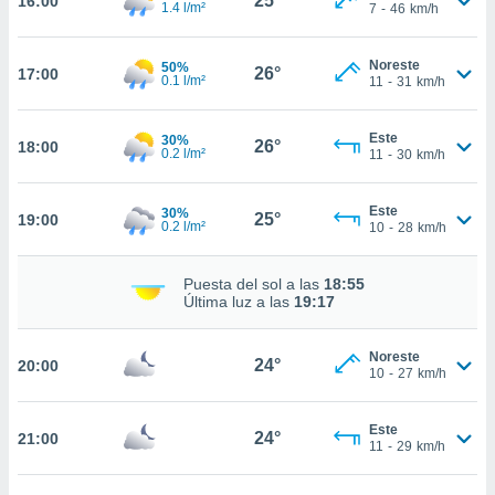
25°
16:00
te
1.4 l/m²
7
-
46
km/h
 de que
talarán
Noreste
50%
e sean
26°
17:00
0.1 l/m²
11
-
31
km/h
para
a
por el sitio
Este
30%
26°
18:00
o se
0.2 l/m²
11
-
30
km/h
cookies para
Este
30%
nto ni para
25°
19:00
0.2 l/m²
10
-
28
km/h
licidad o
ado, aunque
Puesta del sol a las
18:55
sualizar
Última luz a las
19:17
general no
ada. Puedes
Noreste
 instalación
24°
20:00
10
-
27
km/h
y acceder a
io web a
ste abono
Este
24°
21:00
11
-
29
km/h
 botón
.