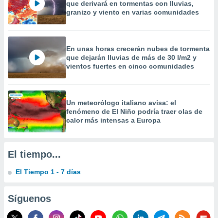
que derivará en tormentas con lluvias,
precisa e
granizo y viento en varias comunidades
ión mediante
, publicidad
En unas horas crecerán nubes de tormenta
dos,
que dejarán lluvias de más de 30 l/m2 y
 publicidad
vientos fuertes en cinco comunidades
,
ón de
 desarrollo
s.
Un meteorólogo italiano avisa: el
fenómeno de El Niño podría traer olas de
tros 1199
calor más intensas a Europa
ios
El tiempo...
El Tiempo 1 - 7 días
Síguenos