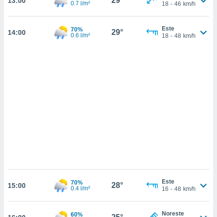
29°
13:00
sultar más
0.7 l/m²
18
-
46
km/h
 en nuestra
 Cookies
y
Este
70%
ualquier
29°
14:00
0.6 l/m²
18
-
48
km/h
ento
 botón
ación de
kies
 disponible
e nuestra
.
IVAMENTE,
as
 a cookies
 no aceptar
Este
70%
ón de
28°
15:00
0.4 l/m²
16
-
48
km/h
uedes
uestro sitio
.com. En
Noreste
60%