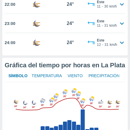
Este
24°
22:00
11
-
30
km/h
nto,
cios
Este
24°
23:00
kies,
11
-
31
km/h
ores únicos
as similares
Este
nar,
24°
24:00
12
-
31
km/h
rocesar
onales como
 este sitio
recciones IP
Gráfica del tiempo por horas en La Plata
ficadores de
 posible
SÍMBOLO
TEMPERATURA
VIENTO
PRECIPITACIÓN
s
 traten tus
nales en
 interés
29°
29°
28°
go a lo que
27°
26°
25°
25°
25°
nerte. Para
24°
24°
24°
24°
24°
24°
retirar su
ento u
 de datos