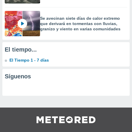
precisa e
ión mediante
Se avecinan siete días de calor extremo
, publicidad
que derivará en tormentas con lluvias,
granizo y viento en varias comunidades
dos,
 publicidad
,
El tiempo...
ón de
 desarrollo
s.
El Tiempo 1 - 7 días
tros 1199
ios
Síguenos