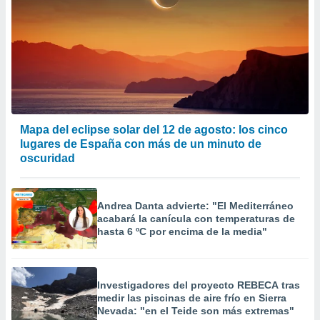
 la
da, crear un
personalizar
o, uso de
a la
e contenido
do, medir el
 de la
Mapa del eclipse solar del 12 de agosto: los cinco
medir el
lugares de España con más de un minuto de
 del
oscuridad
 comprender
 través de
s o a través
nación de
Andrea Danta advierte: "El Mediterráneo
edentes de
acabará la canícula con temperaturas de
fuentes,
hasta 6 ºC por encima de la media"
y mejora de
os, uso de
ados con el
 seleccionar
Investigadores del proyecto REBECA tras
o.
medir las piscinas de aire frío en Sierra
Nevada: "en el Teide son más extremas"
calización