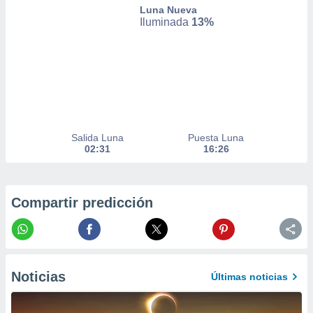
Luna Nueva
er momento
Iluminada
13%
ic en
o en
 Cookies
en
eb.
y
socios
el
Salida Luna
Puesta Luna
02:31
16:26
to de
la
Compartir predicción
 en un
 y/o acceder
 de datos
ara
 anuncios
ar perfiles
Noticias
Últimas noticias
idad
a, utilizar
a