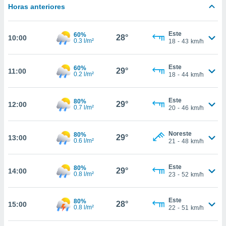
estra
Horas anteriores
ara seguir
e contenido
stándares
Este
60%
ACEPTAR
28°
10:00
0.3 l/m²
sin coste.
18
-
43
km/h
Y
CONTINUAR
 botón
continuar",
Este
60%
29°
11:00
0.2 l/m²
18
-
44
km/h
der a la
CONFIGURACIÓN
ndo la
 de todas
Este
80%
29°
12:00
, ya sean
0.7 l/m²
20
-
46
km/h
de nuestros
 nos
Noreste
80%
29°
13:00
0.6 l/m²
21
-
48
km/h
 y análisis
tamiento en
b, así como
Este
80%
29°
14:00
un perfil
0.8 l/m²
23
-
52
km/h
para
ublicidad y
Este
80%
28°
15:00
0.8 l/m²
22
-
51
km/h
do en
 mismo.