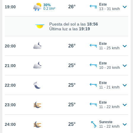
te
Este
30%
26°
19:00
 de que
0.2 l/m²
13
-
31
km/h
talarán
e sean
Puesta del sol a las
18:56
para
Última luz a las
19:19
a
por el sitio
o se
Este
26°
20:00
cookies para
11
-
25
km/h
nto ni para
Este
licidad o
25°
21:00
10
-
20
km/h
ado, aunque
sualizar
Este
25°
22:00
general no
11
-
21
km/h
ada. Puedes
 instalación
Este
y acceder a
25°
23:00
11
-
22
km/h
io web a
ste abono
 botón
Sureste
25°
24:00
.
11
-
22
km/h