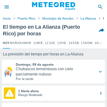
privacidad
o de
Inicio
Puerto Rico
Municipio de Arecibo
La Alianza
Po
tiempo.com)
borado por
El tiempo en La Alianza (Puerto
es para
Rico) por horas
ue la
 que se
e calidad.
HOY
MAÑANA
MAR. 11
MIÉ. 12
JUE. 13
VIE. 14
SÁB. 15
DOM. 16
LUN.
eder a este
ediante las
La previsión del tiempo por horas en La Alianza
opciones:
Domingo, 09 de agosto
ookies y
Chubascos tormentosos con cielo
e forma
parcialmente nuboso
Por la tarde
d digital
ada, basada
mación
1 Alerta ahora
ediante
Riesgo Moderado
ecnologías
nos permite