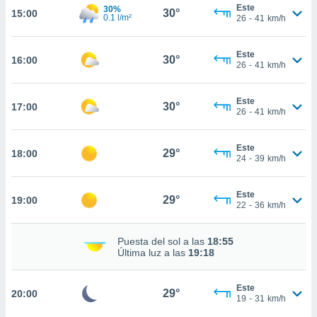
estra
Este
30%
30°
15:00
ara seguir
0.1 l/m²
26
-
41
km/h
e contenido
stándares
ACEPTAR
Este
sin coste.
30°
16:00
Y
26
-
41
km/h
CONTINUAR
 botón
continuar",
Este
30°
17:00
der a la
CONFIGURACIÓN
26
-
41
km/h
ndo la
 de todas
, ya sean
Este
29°
18:00
24
-
39
km/h
de nuestros
 nos
Este
29°
19:00
 y análisis
22
-
36
km/h
tamiento en
b, así como
Puesta del sol a las
18:55
un perfil
Última luz a las
19:18
para
ublicidad y
Este
29°
20:00
do en
19
-
31
km/h
 mismo.