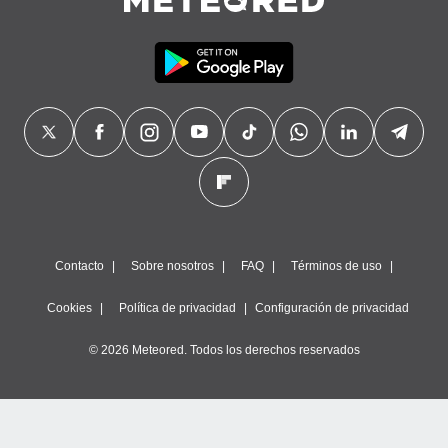
precisa e
ión mediante
, publicidad
dos,
 publicidad
,
ón de
 desarrollo
s.
tros 1199
ios
Contacto
Sobre nosotros
FAQ
Términos de uso
Cookies
Política de privacidad
Configuración de privacidad
© 2026 Meteored. Todos los derechos reservados