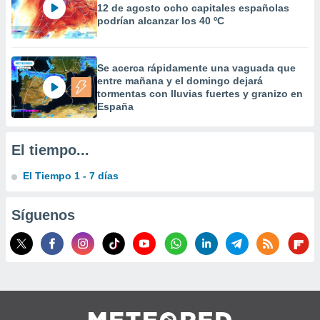
12 de agosto ocho capitales españolas
 la
podrían alcanzar los 40 ºC
da, crear un
personalizar
o, uso de
Se acerca rápidamente una vaguada que
a la
entre mañana y el domingo dejará
e contenido
tormentas con lluvias fuertes y granizo en
do, medir el
España
 de la
medir el
 del
El tiempo...
 comprender
 través de
El Tiempo 1 - 7 días
s o a través
nación de
edentes de
Síguenos
fuentes,
y mejora de
os, uso de
ados con el
 seleccionar
o.
calización