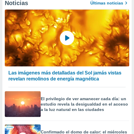
Noticias
Últimas noticias
er momento
ic en
o en
 Cookies
en
eb.
y
socios
el
to de
Las imágenes más detalladas del Sol jamás vistas
revelan remolinos de energía magnética
la
 en un
 y/o acceder
 de datos
El privilegio de ver amanecer cada día: un
ara
estudio revela la desigualdad en el acceso
 anuncios
a la luz natural en las ciudades
ar perfiles
idad
a, utilizar
Confirmado el domo de calor: el miércoles
a