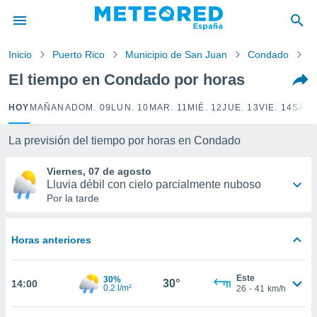
privacidad
o de
Inicio
Puerto Rico
Municipio de San Juan
Condado
P
tiempo.com)
borado por
El tiempo en Condado por horas
es para
ue la
HOY
MAÑANA
DOM. 09
LUN. 10
MAR. 11
MIÉ. 12
JUE. 13
VIE. 14
SÁB.
 que se
e calidad.
eder a este
La previsión del tiempo por horas en Condado
ediante las
opciones:
Viernes, 07 de agosto
Lluvia débil con cielo parcialmente nuboso
ookies y
Por la tarde
e forma
Horas anteriores
d digital
ada, basada
mación
Este
30%
ediante
30°
14:00
0.2 l/m²
26
-
41
km/h
ecnologías
nos permite