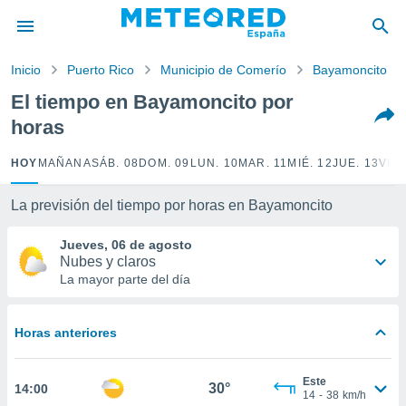
privacidad
o de
Inicio
Puerto Rico
Municipio de Comerío
Bayamoncito
tiempo.com)
borado por
El tiempo en Bayamoncito por
es para
horas
ue la
 que se
e calidad.
HOY
MAÑANA
SÁB. 08
DOM. 09
LUN. 10
MAR. 11
MIÉ. 12
JUE. 13
VIE.
eder a este
ediante las
La previsión del tiempo por horas en Bayamoncito
opciones:
Jueves, 06 de agosto
ookies y
Nubes y claros
e forma
La mayor parte del día
d digital
ada, basada
Horas anteriores
mación
ediante
ecnologías
Este
30°
14:00
nos permite
14
-
38
km/h