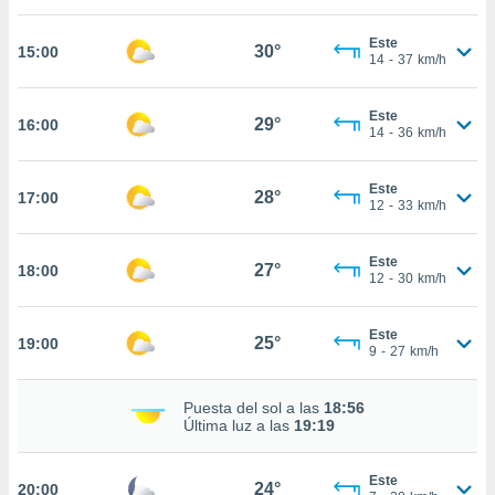
estra
ara seguir
Este
e contenido
30°
15:00
14
-
37
km/h
stándares
ACEPTAR
sin coste.
Y
Este
CONTINUAR
29°
16:00
 botón
14
-
36
km/h
continuar",
der a la
CONFIGURACIÓN
ndo la
Este
28°
17:00
12
-
33
km/h
 de todas
, ya sean
de nuestros
Este
27°
18:00
 nos
12
-
30
km/h
 y análisis
tamiento en
Este
25°
19:00
9
-
27
km/h
b, así como
un perfil
para
Puesta del sol a las
18:56
ublicidad y
Última luz a las
19:19
do en
Este
 mismo.
24°
20:00