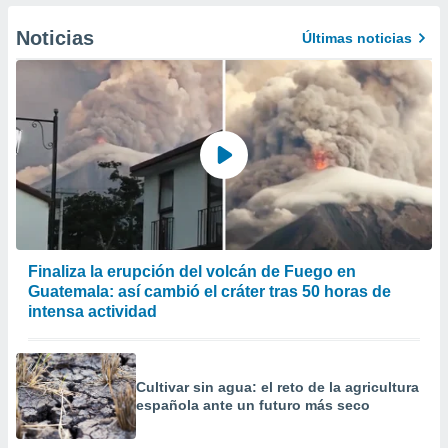
er momento
ic en
Noticias
Últimas noticias
o en
 Cookies
en
eb.
y
socios
el
to de
la
Finaliza la erupción del volcán de Fuego en
 en un
Guatemala: así cambió el cráter tras 50 horas de
 y/o acceder
intensa actividad
 de datos
ara
 anuncios
ar perfiles
Cultivar sin agua: el reto de la agricultura
idad
española ante un futuro más seco
a, utilizar
a