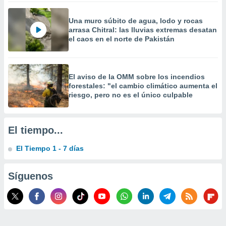
 la
Una muro súbito de agua, lodo y rocas
da, crear un
arrasa Chitral: las lluvias extremas desatan
personalizar
el caos en el norte de Pakistán
o, uso de
a la
e contenido
do, medir el
El aviso de la OMM sobre los incendios
 de la
forestales: "el cambio climático aumenta el
medir el
riesgo, pero no es el único culpable
 del
 comprender
 través de
El tiempo...
s o a través
nación de
El Tiempo 1 - 7 días
edentes de
fuentes,
y mejora de
Síguenos
os, uso de
ados con el
 seleccionar
o.
calización