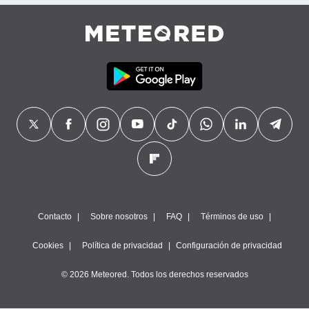
precisa e
ión mediante
, publicidad
dos,
 publicidad
,
ón de
 desarrollo
s.
tros 1199
ios
Contacto
Sobre nosotros
FAQ
Términos de uso
Cookies
Política de privacidad
Configuración de privacidad
© 2026 Meteored. Todos los derechos reservados