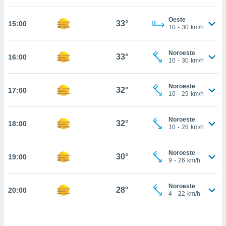
estra
ara seguir
Oeste
e contenido
33°
15:00
10
-
30
km/h
stándares
ACEPTAR
sin coste.
Y
Noroeste
CONTINUAR
33°
16:00
 botón
10
-
30
km/h
continuar",
der a la
CONFIGURACIÓN
ndo la
Noroeste
32°
17:00
10
-
29
km/h
 de todas
, ya sean
de nuestros
Noroeste
32°
18:00
 nos
10
-
28
km/h
 y análisis
tamiento en
Noroeste
30°
19:00
9
-
26
km/h
b, así como
un perfil
para
Noroeste
28°
20:00
ublicidad y
4
-
22
km/h
do en
 mismo.