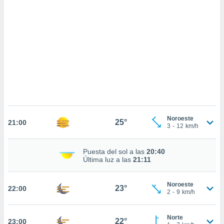
sultar más
 en nuestra
 Cookies
y
ualquier
ento
 botón
ación de
kies
 disponible
e nuestra
.
Noroeste
25°
21:00
3
-
12
km/h
IVAMENTE,
Puesta del sol a las
20:40
as
Última luz a las
21:11
 a cookies
 no aceptar
Noroeste
23°
22:00
ón de
2
-
9
km/h
uedes
uestro sitio
.com. En
Norte
22°
23:00