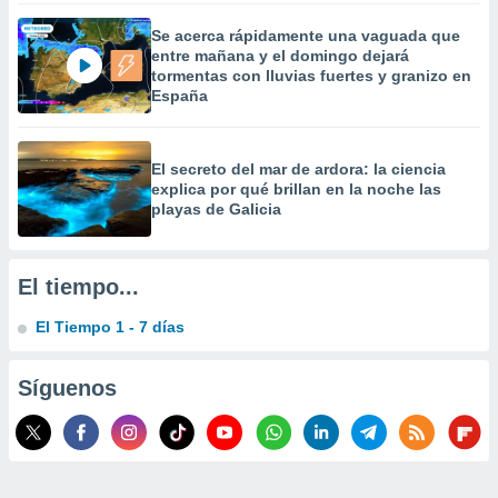
 la
Se acerca rápidamente una vaguada que
entre mañana y el domingo dejará
da, crear un
tormentas con lluvias fuertes y granizo en
personalizar
España
o, uso de
a la
e contenido
do, medir el
El secreto del mar de ardora: la ciencia
 de la
explica por qué brillan en la noche las
medir el
playas de Galicia
 del
 comprender
 través de
El tiempo...
s o a través
nación de
El Tiempo 1 - 7 días
edentes de
fuentes,
y mejora de
Síguenos
os, uso de
ados con el
 seleccionar
o.
calización