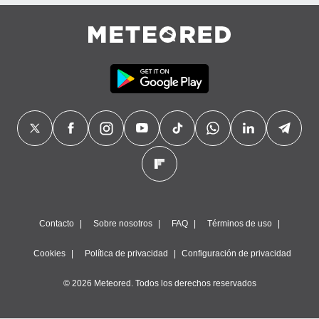
precisa e
ión mediante
, publicidad
dos,
 publicidad
,
ón de
 desarrollo
s.
tros 1199
ios
Contacto
Sobre nosotros
FAQ
Términos de uso
Cookies
Política de privacidad
Configuración de privacidad
© 2026 Meteored. Todos los derechos reservados