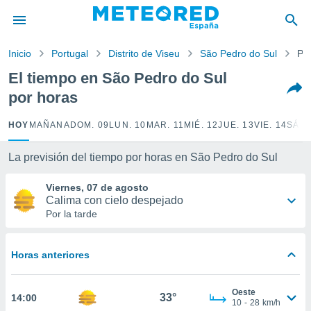
privacidad
o de
Inicio
Portugal
Distrito de Viseu
São Pedro do Sul
Po
tiempo.com)
borado por
El tiempo en São Pedro do Sul
es para
por horas
ue la
 que se
e calidad.
HOY
MAÑANA
DOM. 09
LUN. 10
MAR. 11
MIÉ. 12
JUE. 13
VIE. 14
SÁB.
eder a este
ediante las
La previsión del tiempo por horas en São Pedro do Sul
opciones:
Viernes, 07 de agosto
ookies y
Calima con cielo despejado
e forma
Por la tarde
d digital
ada, basada
Horas anteriores
mación
ediante
ecnologías
Oeste
33°
14:00
nos permite
10
-
28
km/h