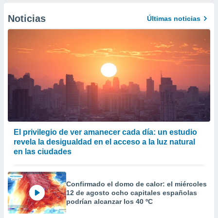
er momento
ic en
Noticias
Últimas noticias
o en
 Cookies
en
eb.
y
socios
el
to de
la
El privilegio de ver amanecer cada día: un estudio
 en un
revela la desigualdad en el acceso a la luz natural
 y/o acceder
en las ciudades
 de datos
ara
 anuncios
Confirmado el domo de calor: el miércoles
ar perfiles
12 de agosto ocho capitales españolas
idad
podrían alcanzar los 40 ºC
a, utilizar
a