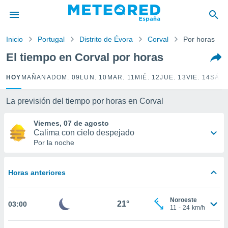
privacidad
o de
Inicio
Portugal
Distrito de Évora
Corval
Por horas
tiempo.com)
borado por
El tiempo en Corval por horas
es para
ue la
HOY
MAÑANA
DOM. 09
LUN. 10
MAR. 11
MIÉ. 12
JUE. 13
VIE. 14
SÁB.
 que se
e calidad.
eder a este
La previsión del tiempo por horas en Corval
ediante las
opciones:
Viernes, 07 de agosto
Calima con cielo despejado
ookies y
Por la noche
e forma
Horas anteriores
d digital
ada, basada
mación
Noroeste
ediante
21°
03:00
11
-
24
km/h
ecnologías
nos permite