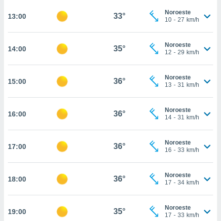
te
 de que
Noroeste
33°
13:00
10
-
27
km/h
talarán
e sean
para
Noroeste
35°
14:00
a
12
-
29
km/h
por el sitio
o se
Noroeste
cookies para
36°
15:00
13
-
31
km/h
nto ni para
licidad o
Noroeste
36°
16:00
14
-
31
km/h
ado, aunque
sualizar
Noroeste
general no
36°
17:00
16
-
33
km/h
ada. Puedes
 instalación
y acceder a
Noroeste
36°
18:00
io web a
17
-
34
km/h
ste abono
 botón
Noroeste
.
35°
19:00
17
-
33
km/h