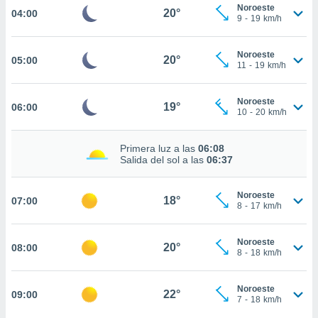
estra
Noroeste
20°
04:00
ara seguir
9
-
19
km/h
e contenido
stándares
ACEPTAR
Noroeste
sin coste.
20°
05:00
Y
11
-
19
km/h
CONTINUAR
 botón
continuar",
Noroeste
19°
06:00
der a la
CONFIGURACIÓN
10
-
20
km/h
ndo la
 de todas
, ya sean
Primera luz a las
06:08
Salida del sol a las
06:37
de nuestros
 nos
Noroeste
18°
07:00
 y análisis
8
-
17
km/h
tamiento en
b, así como
un perfil
Noroeste
20°
08:00
8
-
18
km/h
para
ublicidad y
Noroeste
22°
09:00
do en
7
-
18
km/h
 mismo.